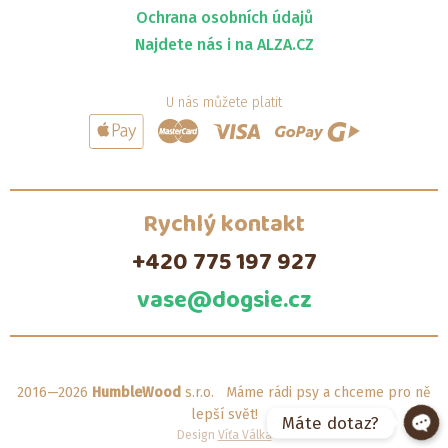
Ochrana osobních údajů
Najdete nás i na ALZA.CZ
U nás můžete platit
Rychlý kontakt
+420 775 197 927
vase@dogsie.cz
2016—2026
HumbleWood
s.r.o. Máme rádi psy a chceme pro ně
lepší svět!
Máte dotaz?
Design
Víťa Válka