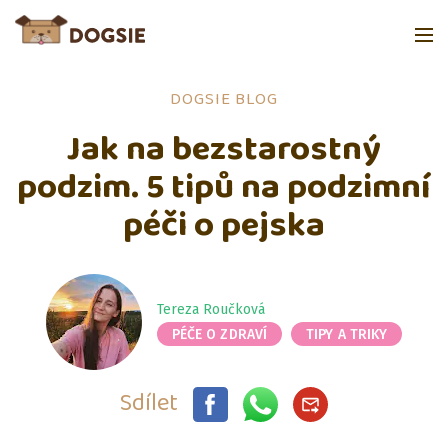
DOGSIE BLOG
Jak na bezstarostný
podzim. 5 tipů na podzimní
péči o pejska
Tereza Roučková
PÉČE O ZDRAVÍ
TIPY A TRIKY
Sdílet