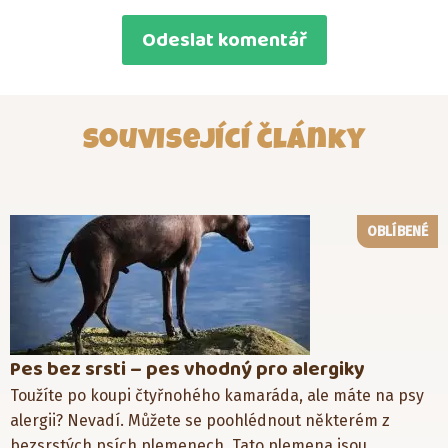
Související články
OBLÍBENÉ
Pes bez srsti – pes vhodný pro alergiky
Toužíte po koupi čtyřnohého kamaráda, ale máte na psy
alergii? Nevadí. Můžete se poohlédnout některém z
bezsrstých psích plemenech. Tato plemena jsou