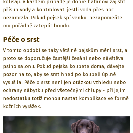
kolísají. V každém případě je dobré hafanovi zajistit
přísun vody a kontrolovat, jestli voda přes noc
nezamrzla. Pokud pejsek spí venku, nezapomeňte
mu pořádně zateplit boudu.
Péče o srst
V tomto období se taky většině pejskům mění srst, a
proto se doporučuje častější česání nebo návštěva
psího salonu. Pokud pejska koupete doma, dávejte
pozor na to, aby se srst hned po koupeli úplně
vysušila. Péče o srst není jen otázkou vzhledu nebo
ochrany nábytku před všetečnými chlupy - při jejím
nedostatku totiž mohou nastat komplikace ve formě
kožních vyrážek.