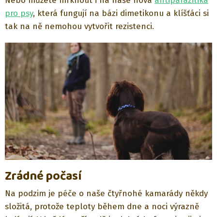
Nebo můžete mrknout i na naše nová
antiparazitika
pro psy
, která fungují na bázi dimetikonu a klíšťáci si
tak na ně nemohou vytvořit rezistenci.
Zrádné počasí
Na podzim je péče o naše čtyřnohé kamarády někdy
složitá, protože teploty během dne a noci výrazně