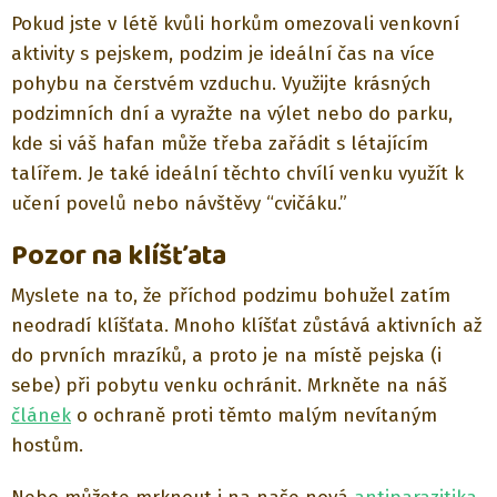
Pokud jste v létě kvůli horkům omezovali venkovní
aktivity s pejskem, podzim je ideální čas na více
pohybu na čerstvém vzduchu. Využijte krásných
podzimních dní a vyražte na výlet nebo do parku,
kde si váš hafan může třeba zařádit s létajícím
talířem. Je také ideální těchto chvílí venku využít k
učení povelů nebo návštěvy “cvičáku.”
Pozor na klíšťata
Myslete na to, že příchod podzimu bohužel zatím
neodradí klíšťata. Mnoho klíšťat zůstává aktivních až
do prvních mrazíků, a proto je na místě pejska (i
sebe) při pobytu venku ochránit. Mrkněte na náš
článek
o ochraně proti těmto malým nevítaným
hostům.