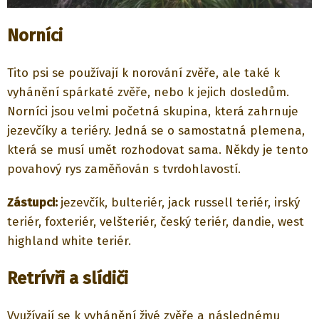
Norníci
Tito psi se používají k norování zvěře, ale také k
vyhánění spárkaté zvěře, nebo k jejich dosledům.
Norníci jsou velmi početná skupina, která zahrnuje
jezevčíky a teriéry. Jedná se o samostatná plemena,
která se musí umět rozhodovat sama. Někdy je tento
povahový rys zaměňován s tvrdohlavostí.
Zástupci:
jezevčík, bulteriér, jack russell teriér, irský
teriér, foxteriér, velšteriér, český teriér, dandie, west
highland white teriér.
Retrívři a slídiči
Využívají se k vyhánění živé zvěře a následnému