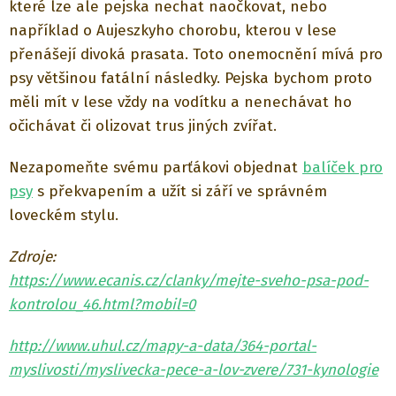
které lze ale pejska nechat naočkovat, nebo
například o Aujeszkyho chorobu, kterou v lese
přenášejí divoká prasata. Toto onemocnění mívá pro
psy většinou fatální následky. Pejska bychom proto
měli mít v lese vždy na vodítku a nenechávat ho
očichávat či olizovat trus jiných zvířat.
Nezapomeňte svému parťákovi objednat
balíček pro
psy
s překvapením a užít si září ve správném
loveckém stylu.
Zdroje:
https://www.ecanis.cz/clanky/mejte-sveho-psa-pod-
kontrolou_46.html?mobil=0
http://www.uhul.cz/mapy-a-data/364-portal-
myslivosti/myslivecka-pece-a-lov-zvere/731-kynologie