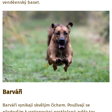
vendéenský baset.
Barváři
Barváři vynikají skvělým čichem. Používají se
především k vystopování postřelené zvěře tzv.