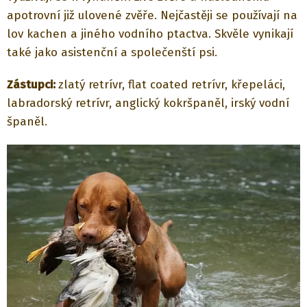
apotrovní již ulovené zvěře. Nejčastěji se používají na
lov kachen a jiného vodního ptactva. Skvěle vynikají
také jako asistenční a společenští psi.
Zástupci:
zlatý retrívr, flat coated retrívr, křepeláci,
labradorský retrívr, anglický kokršpaněl, irský vodní
španěl.