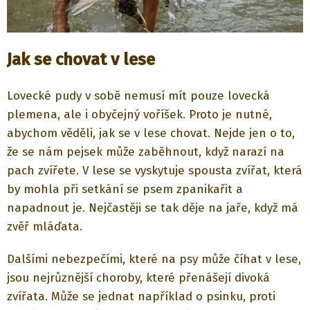
Jak se chovat v lese
Lovecké pudy v sobě nemusí mít pouze lovecká
plemena, ale i obyčejný voříšek. Proto je nutné,
abychom věděli, jak se v lese chovat. Nejde jen o to,
že se nám pejsek může zaběhnout, když narazí na
pach zvířete. V lese se vyskytuje spousta zvířat, která
by mohla při setkání se psem zpanikařit a
napadnout je. Nejčastěji se tak děje na jaře, když má
zvěř mláďata.
Dalšími nebezpečími, které na psy může číhat v lese,
jsou nejrůznější choroby, které přenášejí divoká
zvířata. Může se jednat například o psinku, proti