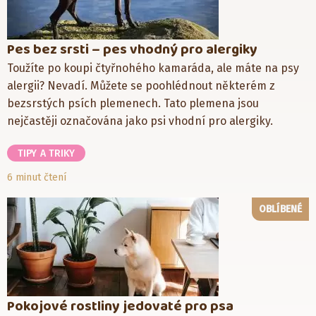
Pes bez srsti – pes vhodný pro alergiky
Toužíte po koupi čtyřnohého kamaráda, ale máte na psy
alergii? Nevadí. Můžete se poohlédnout některém z
bezsrstých psích plemenech. Tato plemena jsou
nejčastěji označována jako psi vhodní pro alergiky.
TIPY A TRIKY
6 minut čtení
OBLÍBENÉ
Pokojové rostliny jedovaté pro psa