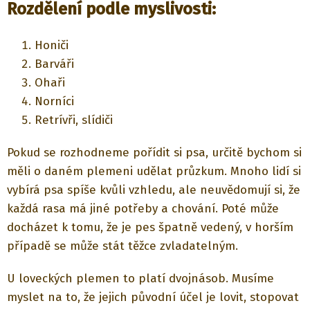
Rozdělení podle myslivosti:
Honiči
Barváři
Ohaři
Norníci
Retrívři, slídiči
Pokud se rozhodneme pořídit si psa, určitě bychom si
měli o daném plemeni udělat průzkum. Mnoho lidí si
vybírá psa spíše kvůli vzhledu, ale neuvědomují si, že
každá rasa má jiné potřeby a chování. Poté může
docházet k tomu, že je pes špatně vedený, v horším
případě se může stát těžce zvladatelným.
U loveckých plemen to platí dvojnásob. Musíme
myslet na to, že jejich původní účel je lovit, stopovat