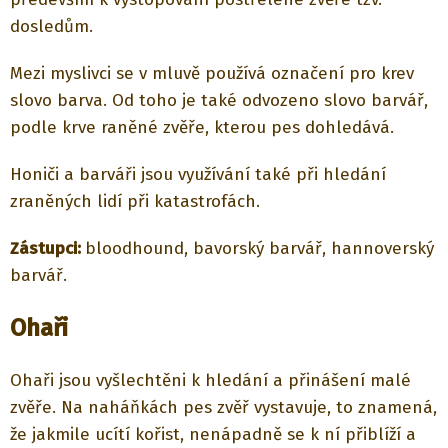
dosledům.
Mezi myslivci se v mluvě používá označení pro krev
slovo barva. Od toho je také odvozeno slovo barvář,
podle krve raněné zvěře, kterou pes dohledává.
Honiči a barváři jsou využívání také při hledání
zraněných lidí při katastrofách.
Zástupci:
bloodhound, bavorský barvář, hannoverský
barvář.
Ohaři
Ohaři jsou vyšlechtěni k hledání a přinášení malé
zvěře. Na naháňkách pes zvěř vystavuje, to znamená,
že jakmile ucítí kořist, nenápadně se k ní přiblíží a