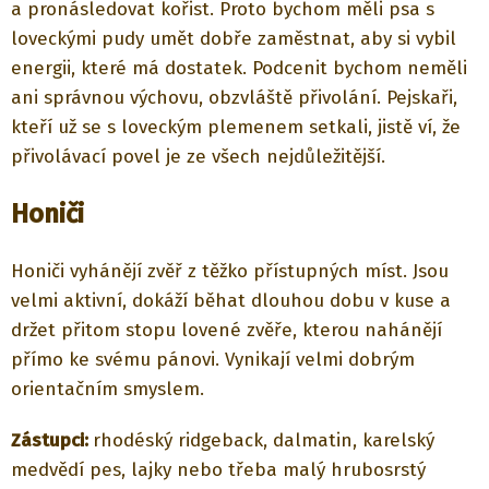
a pronásledovat kořist. Proto bychom měli psa s
loveckými pudy umět dobře zaměstnat, aby si vybil
energii, které má dostatek. Podcenit bychom neměli
ani správnou výchovu, obzvláště přivolání. Pejskaři,
kteří už se s loveckým plemenem setkali, jistě ví, že
přivolávací povel je ze všech nejdůležitější.
Honiči
Honiči vyhánějí zvěř z těžko přístupných míst. Jsou
velmi aktivní, dokáží běhat dlouhou dobu v kuse a
držet přitom stopu lovené zvěře, kterou nahánějí
přímo ke svému pánovi. Vynikají velmi dobrým
orientačním smyslem.
Zástupci:
rhodéský ridgeback, dalmatin, karelský
medvědí pes, lajky nebo třeba malý hrubosrstý