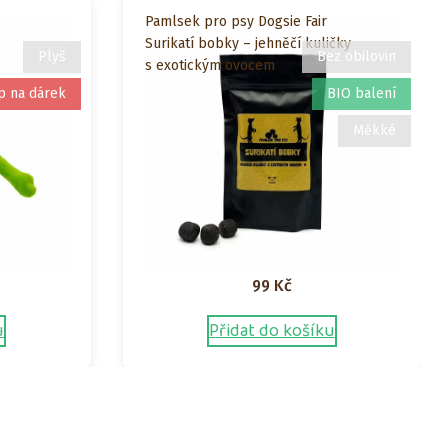
Pamlsek pro psy Dogsie Fair
Surikatí bobky – jehněčí kuličky
Plyš
Bez obilovin
s exotickým ovocem
p na dárek
BIO balení
Měkké
99
Kč
u
Přidat do košíku