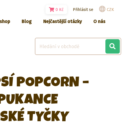
0
Kč
Přihlásit se
CZK
-shop
Blog
Nejčastější otázky
O nás
PSÍ POPCORN –
 PUKANCE
SKÉ TYČKY