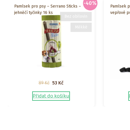
-40%
Pamlsek pro psy – Serrano Sticks –
Pamlsek pr
jehněčí tyčinky 16 ks
vepřové p
Bez obilovin
Měkké
Původní
Aktuální
89
Kč
53
Kč
cena
cena
Přidat do košíku
byla:
je:
89 Kč.
53 Kč.