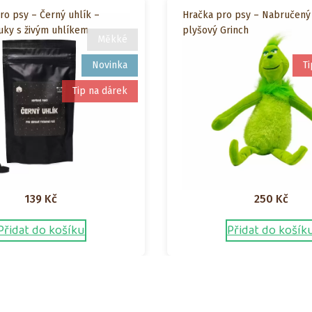
o psy – Černý uhlík –
Hračka pro psy – Nabručený
uky s živým uhlíkem
plyšový Grinch
Měkké
Novinka
Ti
Tip na dárek
139
Kč
250
Kč
Přidat do košíku
Přidat do košík