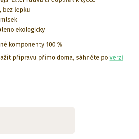
 bez lepku
amlsek
aleno ekologicky
čné komponenty 100 %
 zažít přípravu přímo doma, sáhněte po
verzi