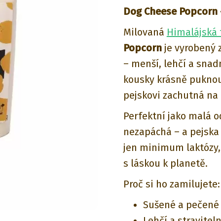
Dog Cheese Popcorn 
Milovaná
Himalájská 
Popcorn
je vyrobený z
– menší, lehčí a snad
kousky krásně
puknou
pejskovi zachutná na 
Perfektní jako malá 
nezapáchá – a pejska 
jen minimum laktózy,
s láskou k planetě.
Proč si ho zamilujete:
Sušené a pečené 
Lehčí a straviteln