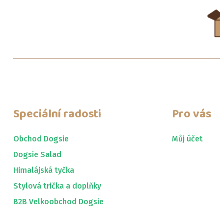
Speciální radosti
Pro vás
Obchod Dogsie
Můj účet
Dogsie Salad
Himalájská tyčka
Stylová trička a doplňky
B2B Velkoobchod Dogsie