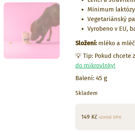
Minimum laktózy,
Vegetariánský p
Vyrobeno v EU, b
Složení:
mléko a mlé
💡 Tip: Pokud chcete
do mikrovlnky!
Balení: 45 g
Skladem
149
Kč
včetně DPH