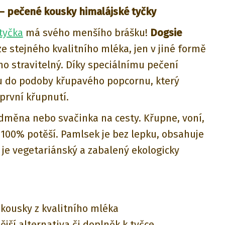
– pečené kousky himalájské tyčky
tyčka
má svého menšího brášku!
Dogsie
e stejného kvalitního mléka, jen v jiné formě
no stravitelný. Díky speciálnímu pečení
 do podoby křupavého popcornu
, který
první křupnutí.
odměna nebo svačinka na cesty. Křupne, voní,
100% potěší. Pamlsek je bez lepku, obsahuje
 je vegetariánský a
zabalený ekologicky
kousky z kvalitního mléka
ější alternativa či doplněk k tyčce