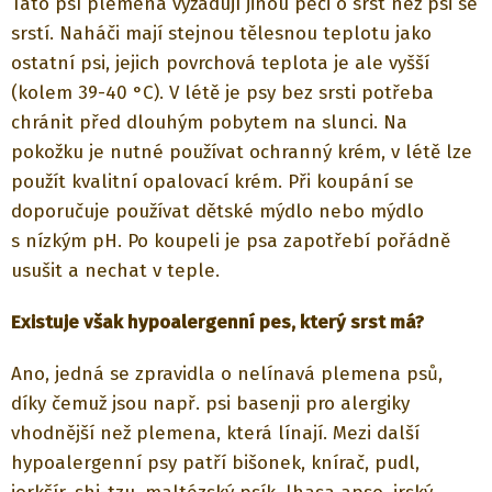
Tato psí plemena vyžadují jinou péči o srst než psi se
srstí. Naháči mají stejnou tělesnou teplotu jako
ostatní psi, jejich povrchová teplota je ale vyšší
(kolem 39-40 °C). V létě je psy bez srsti potřeba
chránit před dlouhým pobytem na slunci. Na
pokožku je nutné používat ochranný krém, v létě lze
použít kvalitní opalovací krém. Při koupání se
doporučuje používat dětské mýdlo nebo mýdlo
s nízkým pH. Po koupeli je psa zapotřebí pořádně
usušit a nechat v teple.
Existuje však hypoalergenní pes, který srst má?
Ano, jedná se zpravidla o nelínavá plemena psů,
díky čemuž jsou např. psi basenji pro alergiky
vhodnější než plemena, která línají. Mezi další
hypoalergenní psy patří bišonek, knírač, pudl,