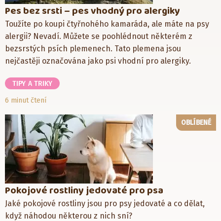
Pes bez srsti – pes vhodný pro alergiky
Toužíte po koupi čtyřnohého kamaráda, ale máte na psy
alergii? Nevadí. Můžete se poohlédnout některém z
bezsrstých psích plemenech. Tato plemena jsou
nejčastěji označována jako psi vhodní pro alergiky.
TIPY A TRIKY
6 minut čtení
OBLÍBENÉ
Pokojové rostliny jedovaté pro psa
Jaké pokojové rostliny jsou pro psy jedovaté a co dělat,
když náhodou některou z nich sní?