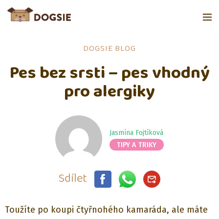
DOGSIE BLOG
Pes bez srsti – pes vhodný
pro alergiky
Jasmína Fojtíková
TIPY A TRIKY
Sdílet
Toužíte po koupi čtyřnohého kamaráda, ale máte