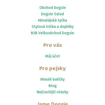
Obchod Dogsie
Dogsie Salad
Himalájská tyčka
Stylová trička a doplňky
B2B Velkoobchod Dogsie
Pro vás
Můj účet
Pro pejsky
Minulé balíčky
Blog
Nejčastější otázky
Jsme
Dogsie