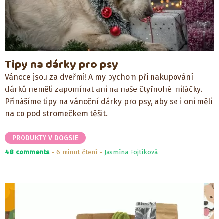
Tipy na dárky pro psy
Vánoce jsou za dveřmi! A my bychom při nakupování
dárků neměli zapomínat ani na naše čtyřnohé miláčky.
Přinášíme tipy na vánoční dárky pro psy, aby se i oni měli
na co pod stromečkem těšit.
PRODUKTY V DOGSIE
48 comments
6 minut čtení
Jasmína Fojtíková