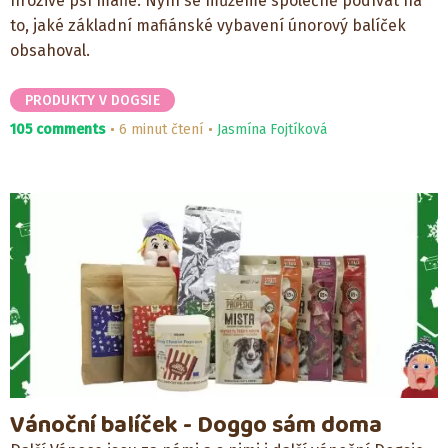
hrozivé psí mafie. Nyní se můžeme společně podívat na
to, jaké základní mafiánské vybavení únorový balíček
obsahoval.
PRODUKTY V DOGSIE
105 comments
6 minut čtení
Jasmína Fojtíková
Vánoční balíček - Doggo sám doma