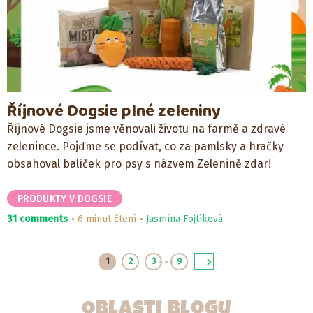
Říjnové Dogsie plné zeleniny
Říjnové Dogsie jsme věnovali životu na farmě a zdravé
zelenince. Pojďme se podívat, co za pamlsky a hračky
obsahoval balíček pro psy s názvem Zelenině zdar!
PRODUKTY V DOGSIE
31 comments
6 minut čtení
Jasmína Fojtíková
1
2
3
9
Oblasti blogu