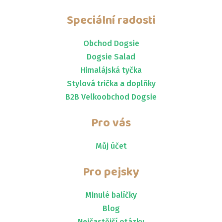
Speciální radosti
Obchod Dogsie
Dogsie Salad
Himalájská tyčka
Stylová trička a doplňky
B2B Velkoobchod Dogsie
Pro vás
Můj účet
Pro pejsky
Minulé balíčky
Blog
Nejčastější otázky