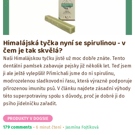
Himalájská tyčka nyní se spirulinou - v
čem je tak skvělá?
Naši Himalájskou tyčku jistě už moc dobře znáte. Tento
dentální pamlsek zabavuje pejsky již několik let. Teď jsem
ji ale ještě vylepšili! Přimíchali jsme do ní spirulinu,
modrozelenou sladkovodní řasu, která výrazně podporuje
přirozenou imunitu psů. V článku najdete zásadní výhody
této superpotraviny spolu s důvody, proč je dobré ji do
psího jídelníčku zařadit.
PRODUKTY V DOGSIE
179 comments
6 minut čtení
Jasmína Fojtíková