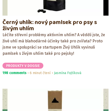
Černý uhlík: nový pamlsek pro psy s
živým uhlím
Léčíte střevní problémy aktivním uhlím? A věděli jste, že
živé uhlí má blahodárné účinky také pro zvířata? Proto
jsme ve spolupráci se startupem Živý Uhlík vyvinuli
pamlsek s živým uhlím také pro pejsky!
PRODUKTY V DOGSIE
198 comments
6 minut čtení
Jasmína Fojtíková