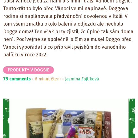
Další Vánoce jsou za námi a s nimi i další vánoční Dogsie.
Tentokrát to bylo před Vánoci velmi napínavé. Doggova
rodina si naplánovala předvánoční dovolenou v Itálii. V
tom všem zmatku okolo balení a odjezdu ale nechala
Dogga doma! Ten však brzy zjistil, že úplně tak sám doma
není. Podívejme se společně, s čím se musel Doggo před
Vánoci vypořádat a co připravil pejskům do vánočního
balíčku v roce 2022.
PRODUKTY V DOGSIE
79 comments
6 minut čtení
Jasmína Fojtíková