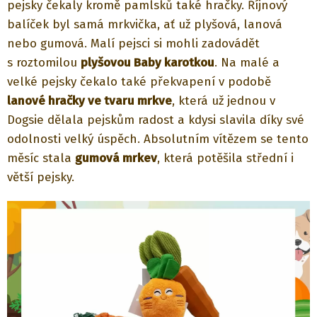
pejsky čekaly kromě pamlsků také hračky. Říjnový
balíček byl samá mrkvička, ať už plyšová, lanová
nebo gumová. Malí pejsci si mohli zadovádět
s roztomilou
plyšovou Baby karotkou
. Na malé a
velké pejsky čekalo také překvapení v podobě
lanové hračky ve tvaru mrkve
, která už jednou v
Dogsie dělala pejskům radost a kdysi slavila díky své
odolnosti velký úspěch. Absolutním vítězem se tento
měsíc stala
gumová mrkev
, která potěšila střední i
větší pejsky.