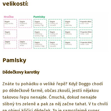
velikostí:
Pamlsky
Dědečkovy karotky
Znáte tu pohádku o veliké řepě? Když Doggo chodí
po dědečkově farmě, občas zkouší, jestli nějakou
takovou řepu nenajde. Čmuchá, dokud nenajde
slibný trs zeleně a pak za něj začne tahat. V tu chvíli
se objeví křičící dědeček. To je samozřejmě super,