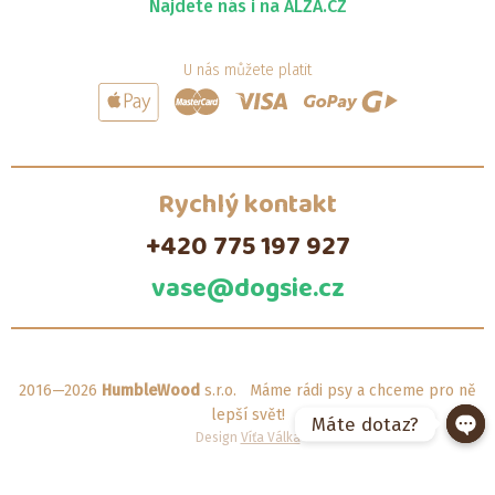
Najdete nás i na ALZA.CZ
U nás můžete platit
Rychlý kontakt
+420 775 197 927
vase@dogsie.cz
2016—2026
HumbleWood
s.r.o. Máme rádi psy a chceme pro ně
lepší svět!
Máte dotaz?
Design
Víťa Válka