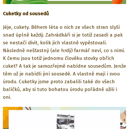
Cuketky od sousedů
Jéje, cukety. Během léta o nich ze všech stran slyší
snad úplně každý. Zahrádkáři si je totiž zasadí a pak
se nestačí divit, kolik jich vlastně vypěstovali.
Následně nešťastný (ale hrdý) farmář neví, co s nimi.
K čemu jsou totiž jednomu člověku stovky obřích
cuket? A tak je samozřejmě nabídne sousedům. Jenže
těm už je nabídli jiní sousedé. A vlastně mají i svou
úrodu. Cuketky jsme proto zabalili také do všech
balíčků, aby si tuto bohatou úrodu pořádně užili i
oni.