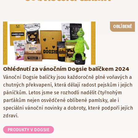
OBLÍBENÉ
Ohlédnutí za vánočním Dogsie balíčkem 2024
Vánoční Dogsie balíčky jsou každoročně plné voňavých a
chutných překvapení, která dělají radost pejskům i jejich
páníčkům. Letos jsme se rozhodli nadělit čtyřnohým
parťákům nejen osvědčené oblíbené pamlsky, ale i
speciální vánoční novinky a dobroty, které podpoří jejích
zdraví.
PRODUKTY V DOGSIE