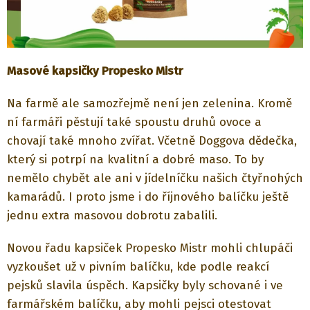
Masové kapsičky Propesko Mistr
Na farmě ale samozřejmě není jen zelenina. Kromě
ní farmáři pěstují také spoustu druhů ovoce a
chovají také mnoho zvířat. Včetně Doggova dědečka,
který si potrpí na kvalitní a dobré maso. To by
nemělo chybět ale ani v jídelníčku našich čtyřnohých
kamarádů. I proto jsme i do říjnového balíčku ještě
jednu extra masovou dobrotu zabalili.
Novou řadu kapsiček Propesko Mistr mohli chlupáči
vyzkoušet už v pivním balíčku, kde podle reakcí
pejsků slavila úspěch. Kapsičky byly schované i ve
farmářském balíčku, aby mohli pejsci otestovat