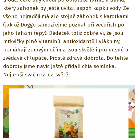
který záhonek by ještě uvítal aspoň kapku vody. Ze
všeho nejraději má ale stejně záhonek s karotkami
(jak už Doggo samozřejmě poznal při večeřích po
jeho tahání řepy). Dědeček totiž dobře ví, že jsou
mrkvičky plné vitamínů, antioxidantů i vlákniny,
pomáhají zdravým očím a jsou skvělé i pro mlsné a
zvědavé chlupáče. Prostě zdravá dobrota. Do téhle
dobroty jsme navíc ještě přidali chia semínka.
Nejlepší svačinka na světě.