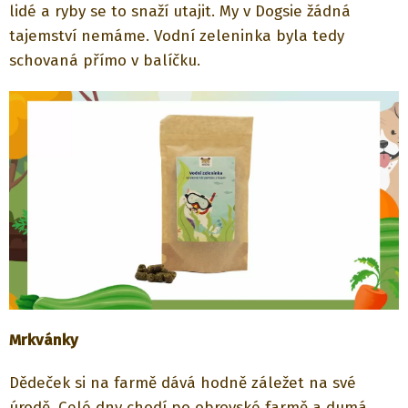
lidé a ryby se to snaží utajit. My v Dogsie žádná
tajemství nemáme. Vodní zeleninka byla tedy
schovaná přímo v balíčku.
Mrkvánky
Dědeček si na farmě dává hodně záležet na své
úrodě. Celé dny chodí po obrovské farmě a dumá,