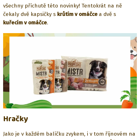
všechny příchutě této novinky! Tentokrát na ně
čekaly dvě kapsičky s
krůtím v omáčce
a dvě s
kuřecím v omáčce
.
Hračky
Jako je v každém balíčku zvykem, i v tom říjnovém na