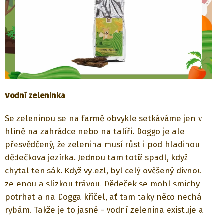
Vodní zeleninka
Se zeleninou se na farmě obvykle setkáváme jen v
hlíně na zahrádce nebo na talíři. Doggo je ale
přesvědčený, že zelenina musí růst i pod hladinou
dědečkova jezírka. Jednou tam totiž spadl, když
chytal tenisák. Když vylezl, byl celý ověšený divnou
zelenou a slizkou trávou. Dědeček se mohl smíchy
potrhat a na Dogga křičel, ať tam taky něco nechá
rybám. Takže je to jasné - vodní zelenina existuje a