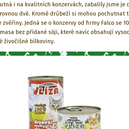
tná i na kvalitních konzervách, zabalily jsme je 
o rovnou dvě. Kromě drůbeží si mohou pochutnat 
e zvěřiny. Jedná se o konzervy od firmy Falco se 
asa bez přidané sóji, které navíc obsahují vyso
é živočišné bílkoviny.