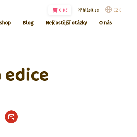
0
Kč
Přihlásit se
CZK
-shop
Blog
Nejčastější otázky
O nás
á edice