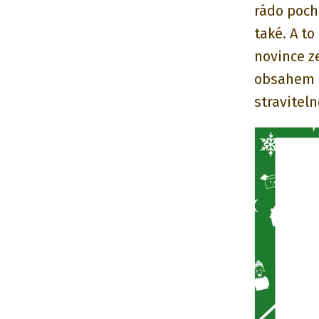
rádo pochu
také. A t
novince z
obsahem m
straviteln