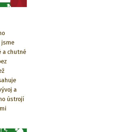
ho
u jsme
é a chutné
bez
jež
sahuje
vývoj a
o ústrojí
ími