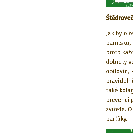
Štědroveč
Jak bylo ř
pamlsku, 
proto kaž
dobroty ve
obilovin, 
pravideln
také kolag
prevenci 
zvířete. 
parťáky.