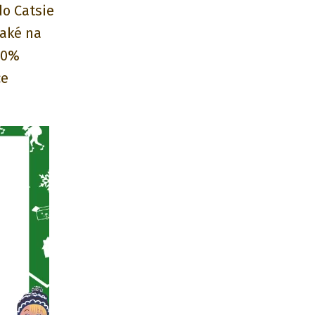
do Catsie
také na
100%
ce