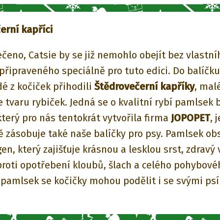
erní kapříci
ečeno, Catsie by se již nemohlo obejít bez vlastní
připraveného speciálně pro tuto edici. Do balíčk
dé z kočiček přihodili
Štědrovečerní kapříky
, mal
 tvaru rybiček. Jedná se o kvalitní rybí pamlsek 
který pro nás tentokrát vytvořila firma
JOPOPET
, 
ě zásobuje také naše balíčky pro psy. Pamlsek ob
en, který zajišťuje krásnou a lesklou srst, zdravý 
proti opotřebení kloubů, šlach a celého pohybovéh
O pamlsek se kočičky mohou podělit i se svými ps