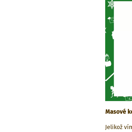
Masové ko
Jelikož v