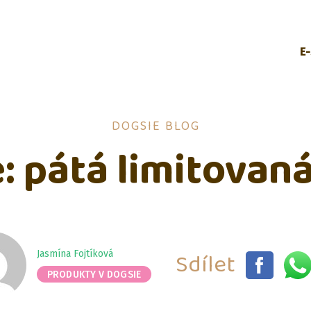
E
DOGSIE BLOG
: pátá limitovan
Sdílet
Jasmína Fojtíková
PRODUKTY V DOGSIE