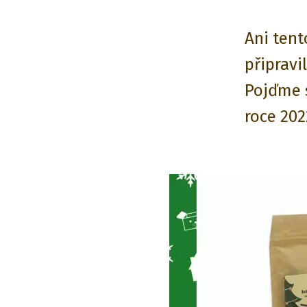
Ani tent
připravi
Pojďme s
roce 202