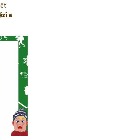
pět
ězí a