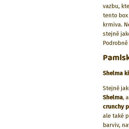
vazbu, kt
tento box
krmiva. N
stejně ja
Podrobně 
Pamls
Shelma k
Stejně ja
Shelma
, 
crunchy p
ale také p
barviv, n