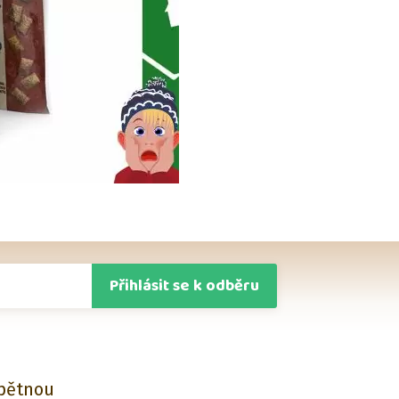
Přihlásit se k odběru
zpětnou