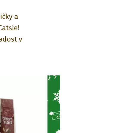
ičky a
Catsie!
adost v