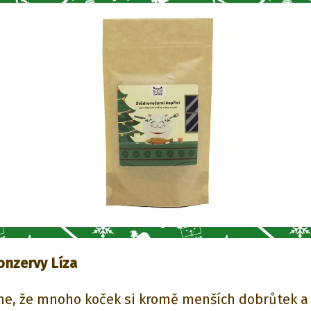
nzervy Líza
íme, že mnoho koček si kromě menších dobrůtek a