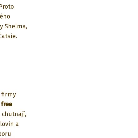
Proto
rého
my Shelma,
Catsie.
 firmy
 free
 chutnají,
ilovin a
poru