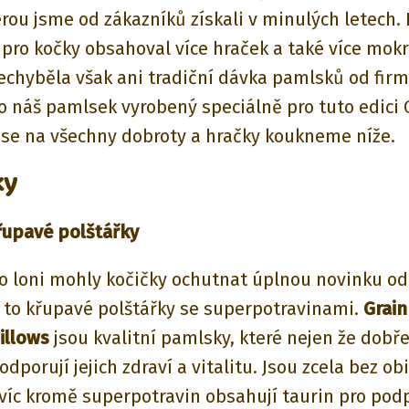
erou jsme od zákazníků získali v minulých letech. 
 pro kočky obsahoval více hraček a také více mok
echyběla však ani tradiční dávka pamlsků od fir
ko náš pamlsek vyrobený speciálně pro tuto edici 
se na všechny dobroty a hračky koukneme níže.
ky
řupavé polštářky
ko loni mohly kočičky ochutnat úplnou novinku od
a to křupavé polštářky se superpotravinami.
Grain
illows
jsou kvalitní pamlsky, které nejen že dobře
odporují jejich zdraví a vitalitu. Jsou zcela bez ob
avíc kromě superpotravin obsahují taurin pro pod