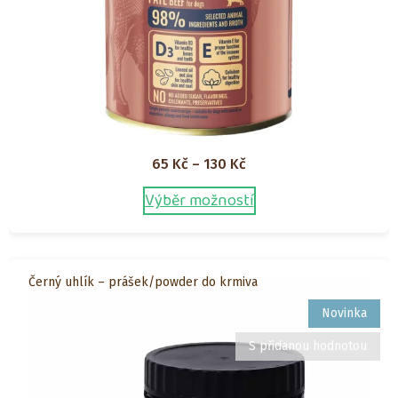
Rozpětí
65
Kč
–
130
Kč
cen:
Výběr možností
Tento
65 Kč
produkt
až
má
130 Kč
více
Černý uhlík – prášek/powder do krmiva
variant.
Možnosti
Novinka
lze
S přidanou hodnotou
vybrat
na