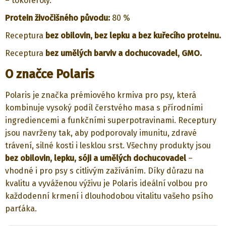
– tokoferoly.
Protein živočišného původu:
80 %
Receptura
bez obilovin, bez lepku a bez kuřecího proteinu.
Receptura
bez umělých barviv a dochucovadel, GMO.
O značce Polaris
Polaris je značka prémiového krmiva pro psy, která
kombinuje vysoký podíl čerstvého masa s přírodními
ingrediencemi a funkčními superpotravinami. Receptury
jsou navrženy tak, aby podporovaly imunitu, zdravé
trávení, silné kosti i lesklou srst. Všechny produkty jsou
bez obilovin, lepku, sóji a umělých dochucovadel
–
vhodné i pro psy s citlivým zažíváním. Díky důrazu na
kvalitu a vyváženou výživu je Polaris ideální volbou pro
každodenní krmení i dlouhodobou vitalitu vašeho psího
parťáka.