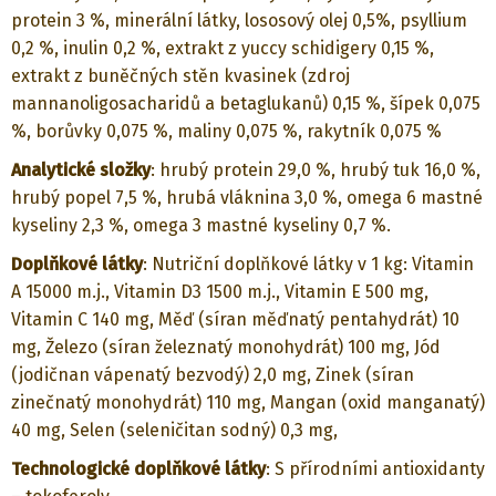
protein 3 %, minerální látky, lososový olej 0,5%, psyllium
0,2 %, inulin 0,2 %, extrakt z yuccy schidigery 0,15 %,
extrakt z buněčných stěn kvasinek (zdroj
mannanoligosacharidů a betaglukanů) 0,15 %, šípek 0,075
%, borůvky 0,075 %, maliny 0,075 %, rakytník 0,075 %
Analytické složky
: hrubý protein 29,0 %, hrubý tuk 16,0 %,
hrubý popel 7,5 %, hrubá vláknina 3,0 %, omega 6 mastné
kyseliny 2,3 %, omega 3 mastné kyseliny 0,7 %.
Doplňkové látky
: Nutriční doplňkové látky v 1 kg: Vitamin
A 15000 m.j., Vitamin D3 1500 m.j., Vitamin E 500 mg,
Vitamin C 140 mg, Měď (síran měďnatý pentahydrát) 10
mg, Železo (síran železnatý monohydrát) 100 mg, Jód
(jodičnan vápenatý bezvodý) 2,0 mg, Zinek (síran
zinečnatý monohydrát) 110 mg, Mangan (oxid manganatý)
40 mg, Selen (seleničitan sodný) 0,3 mg,
Technologické doplňkové látky
: S přírodními antioxidanty