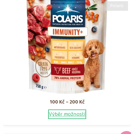
Polaris
Rozpětí
100
Kč
–
200
Kč
cen:
Výběr možností
Tento
100 Kč
produkt
až
má
200 Kč