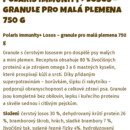
GRANULE PRO MALÁ PLEMENA
750 G
Polaris Immunity+ Losos – granule pro malá plemena 750
g
Granule s čerstvým lososem pro dospělé psy malých
a mini plemen. Receptura obsahuje 80 % živočišných
proteinů a je zdrojem omega 3 a 6 mastných kyselin,
které prospívají kůži a srsti. Díky přidaným
superpotravinám – borůvkám, šípku či rakytníku –
podporují obranyschopnost a celkové zdraví psa. Granule
jsou kompletně bez obilovin, lepku i kuřecího proteinu
a skvěle sednou i citlivým pejskům.
Složení
: čerstvý losos 30 %, dehydrovaný krůtí protein 26
%, bramborový škrob, hrách, sladké brambory 7 %,
živočišný tuk, sušené řepné řízky 4%, hydrolyzovaný