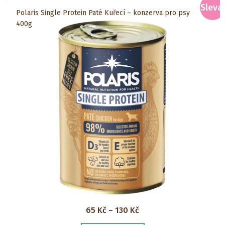
více
Sleva!
Polaris Single Protein Paté Kuřecí – konzerva pro psy
variant.
400g
Možnosti
lze
vybrat
na
stránce
produktu
Rozpětí
65
Kč
–
130
Kč
cen: