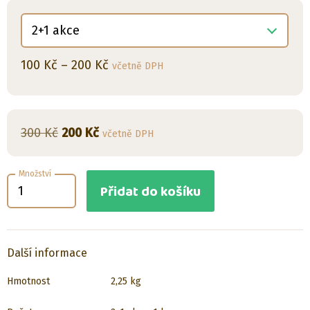
Rozpětí
100
Kč
–
200
Kč
včetně DPH
cen:
100 Kč
až
Původní
Aktuální
300
Kč
200
Kč
včetně DPH
200 Kč
cena
cena
byla:
je:
Množství
Přidat do košíku
300 Kč.
200 Kč.
Další informace
Hmotnost
2,25 kg