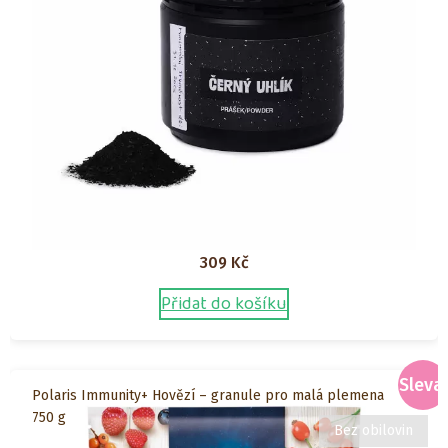
stránce
produktu
309
Kč
Přidat do košíku
Sleva!
Polaris Immunity+ Hovězí – granule pro malá plemena
750 g
Bez obilovin