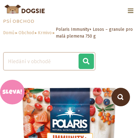
PSÍ OBCHOD
Polaris Immunity+ Losos – granule pro
Domů
▸
Obchod
▸
Krmivo
▸
malá plemena 750 g
Sleva!