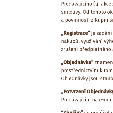
Prodávajícího (tj. akc
smlouvy. Od tohoto ok
a povinnosti z Kupní s
„Registrace“
je zadání
nákupů, využívání výh
zrušení předplatného 
„Objednávka“
znamená
prostřednictvím k tom
Objednávky jsou stan
„Potvrzení Objednávk
Prodávajícím na e-mai
“Zbožím”
se pro účely