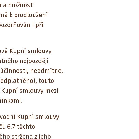
 na možnost
 má k prodloužení
ozorňován i při
ové Kupní smlouvy
atného nejpozději
 účinnosti, neodmítne,
edplatného), touto
é Kupní smlouvy mezi
mínkami.
ůvodní Kupní smlouvy
l. 6.7 těchto
ho stržena z jeho