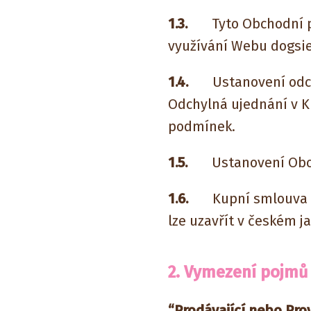
1.3.
Tyto Obchodní p
využívání Webu dogsie.
1.4.
Ustanovení odchyl
Odchylná ujednání v 
podmínek.
1.5.
Ustanovení Obchod
1.6.
Kupní smlouva a O
lze uzavřít v českém ja
2. Vymezení pojmů
“Prodávající nebo Pro