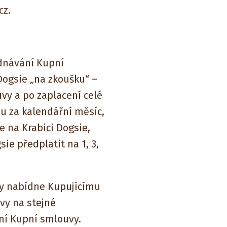
cz.
ednávání Kupní
Dogsie „na zkoušku“ –
vy a po zaplacení celé
u za kalendářní měsíc,
e na Krabici Dogsie,
ie předplatit na 1, 3,
y nabídne Kupujícímu
vy na stejné
dní Kupní smlouvy.