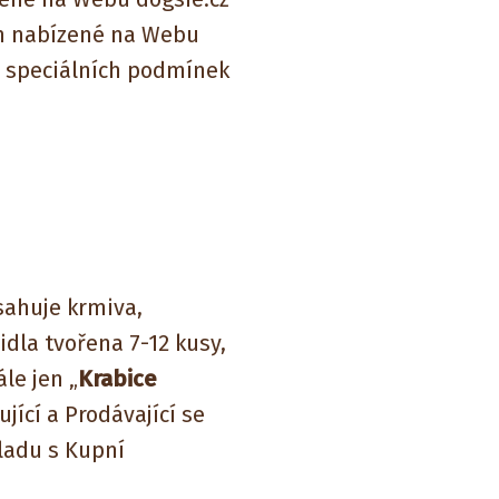
ům nabízené na Webu
za speciálních podmínek
sahuje krmiva,
dla tvořena 7-12 kusy,
le jen „
Krabice
jící a Prodávající se
uladu s Kupní