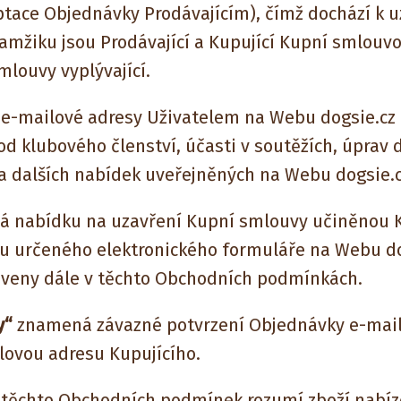
eptace Objednávky Prodávajícím), čímž dochází k 
amžiku jsou Prodávající a Kupující Kupní smlouvo
mlouvy vyplývající.
 e-mailové adresy Uživatelem na Webu dogsie.cz 
od klubového členství, účasti v soutěžích, úprav
a dalších nabídek uveřejněných na Webu dogsie.c
 nabídku na uzavření Kupní smlouvy učiněnou 
u určeného elektronického formuláře na Webu dog
oveny dále v těchto Obchodních podmínkách.
y“
znamená závazné potvrzení Objednávky e-ma
lovou adresu Kupujícího.
 těchto Obchodních podmínek rozumí zboží nabí