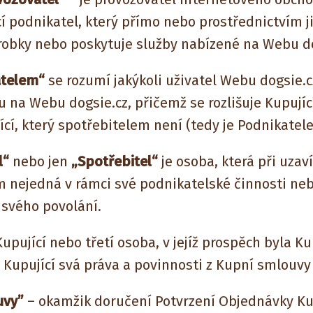
í podnikatel, který přímo nebo prostřednictvím 
obky nebo poskytuje služby nabízené na Webu do
atelem“
se rozumí jakýkoli uživatel Webu dogsie.
na Webu dogsie.cz, přičemž se rozlišuje Kupující
cí, který spotřebitelem není (tedy je Podnikatel
l“
nebo jen
„Spotřebitel“
je osoba, která při uzav
m nejedná v rámci své podnikatelské činnosti neb
svého povolání.
Kupující nebo třetí osoba, v jejíž prospěch byla 
ré Kupující svá práva a povinnosti z Kupní smlouvy
uvy”
– okamžik doručení Potvrzení Objednávky Ku