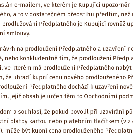
aslán e-mailem, ve kterém je Kupující upozorněn
ého, a to v dostatečném předstihu předtím, než
 prodlužování Předplatného je Kupující rovněž up
ní smlouvy.
vrh na prodloužení Předplatného a uzavření n
ě, nebo konkludentně tím, že prodloužení Předpl
ni, ve kterém má prodloužení Předplatného nabýt
, že uhradí kupní cenu nového prodlouženého Př
rodloužení Předplatného dochází k uzavření nov
cím, jejíž obsah je určen těmito Obchodními pod
om a souhlasí, že pokud povolil při uzavírání p
í platby kartou nebo platebním tlačítkem (viz č
, může být kupní cena prodlouženého Předplatné