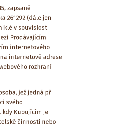
785, zapsané
a 261292 (dále jen
iklé v souvislosti
mezi Prodávajícím
tvím internetového
 na internetové adrese
m webového rozhraní
soba, jež jedná při
ci svého
y, kdy Kupujícím je
telské činnosti nebo