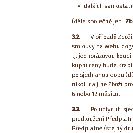
dalších samostatn
(dále společně jen „
Zb
3.2.
V případě Zboží, k
smlouvy na Webu dogsi
tj. jednorázovou koupi
kupní ceny bude Krabi
po sjednanou dobu (dá
nikoli na jiné Zboží p
6 nebo 12 měsíců.
3.3.
Po uplynutí sjedn
prodloužení Předplatn
Předplatné (stejný dru