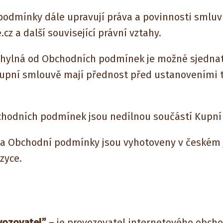
odmínky dále upravují práva a povinnosti smluvn
cz a další související právní vztahy.
ná od Obchodních podmínek je možné sjednat 
Kupní smlouvě mají přednost před ustanoveními 
ních podmínek jsou nedílnou součástí Kupní 
bchodní podmínky jsou vyhotoveny v českém j
zyce.
vozovatel”
– je provozovatel internetového obch