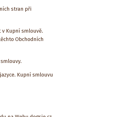
ích stran při
v Kupní smlouvě.
těchto Obchodních
smlouvy.
azyce. Kupní smlouvu
odu na Webu dogsie.cz.