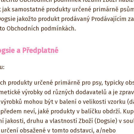
at jak samostatné produkty určené primárně ps
 Dogsie jakožto produkt prodávaný Prodávajícím 
hto Obchodních podmínkách.
ogsie a Předplatné
u:
ích produkty určené primárně pro psy, typicky ob
metické výrobky od různých dodavatelů a je zpravi
výrobků mohou být v balení o velikosti vzorku (dá
í předem neví, jaké produkty v balíčku obdrží. Kupu
ní jakosti, druhu a vlastností Zboží (Dogsie) v so
určení obsažené v tomto odstavci, a/nebo