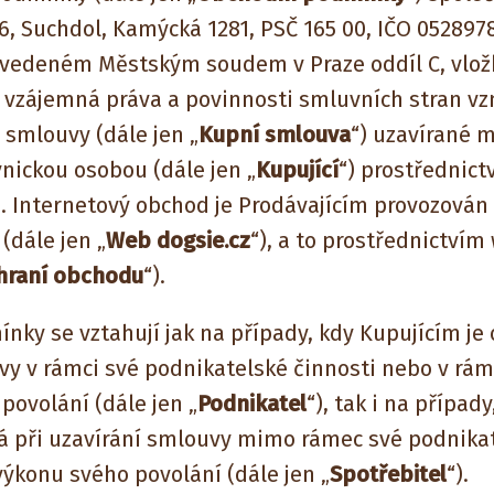
a 6, Suchdol, Kamýcká 1281, PSČ 165 00, IČO 05289
 vedeném Městským soudem v Praze oddíl C, vložk
í vzájemná práva a povinnosti smluvních stran vzn
 smlouvy (dále jen „
Kupní smlouva
“) uzavírané 
vnickou osobou (dále jen „
Kupující
“) prostřednic
. Internetový obchod je Prodávajícím provozován
(dále jen „
Web dogsie.cz
“), a to prostřednictví
hraní obchodu
“).
ky se vztahují jak na případy, kdy Kupujícím je o
vy v rámci své podnikatelské činnosti nebo v rám
ovolání (dále jen „
Podnikatel
“), tak i na případ
dná při uzavírání smlouvy mimo rámec své podnika
konu svého povolání (dále jen „
Spotřebitel
“).