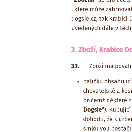
, které může zahrnov
dogsie.cz, tak Krabici
uvedených dále v těc
3. Zboží, Krabice D
3.1.
Zboží má povah
balíčku obsahujíc
chovatelské a kos
přičemž některé z 
Dogsie
“). Kupujíc
dohodli, že k urče
smlouvou postačí 