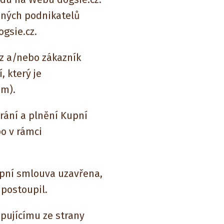
jiných podnikatelů
gsie.cz.
cz a/nebo zákazník
, který je
em).
írání a plnění Kupní
o v rámci
Kupní smlouva uzavřena,
 postoupil.
pujícímu ze strany