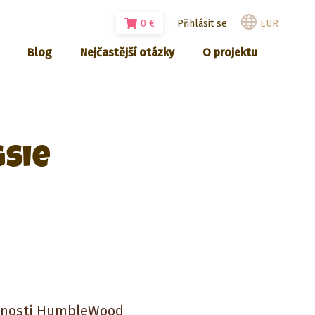
0
€
Přihlásit se
EUR
Blog
Nejčastější otázky
O projektu
sie
ečnosti HumbleWood