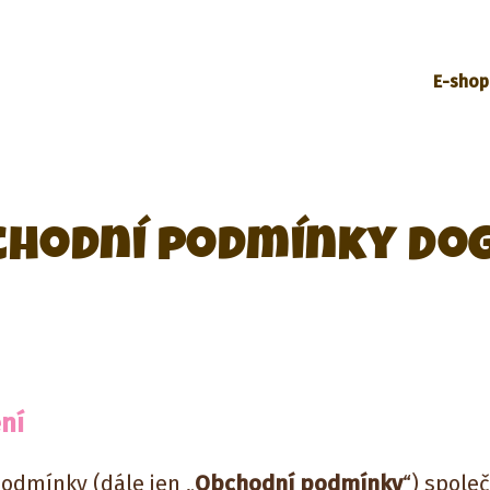
E-shop
chodní podmínky Dog
ní
odmínky (dále jen „
Obchodní podmínky
“) spol