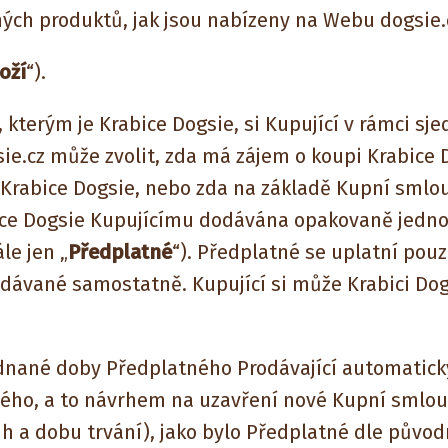
ých produktů, jak jsou nabízeny na Webu dogsie.
oží
“).
terým je Krabice Dogsie, si Kupující v rámci sj
e.cz může zvolit, zda má zájem o koupi Krabice 
 Krabice Dogsie, nebo zda na základě Kupní smlou
ce Dogsie Kupujícímu dodávána opakovaně jedno
le jen „
Předplatné
“). Předplatné se uplatní pouz
rodávané samostatně. Kupující si může Krabici Dogs
ané doby Předplatného Prodávající automatick
ého, a to návrhem na uzavření nové Kupní smlou
h a dobu trvání), jako bylo Předplatné dle půvo