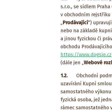
s.r.o., se sídlem Prah
v obchodním rejstříku
„
Prodávající
“) upravuj
nebo na základě kupní
a jinou fyzickou či prá
obchodu Prodávajícího
https://www.dogsie.cz
(dále jen „
Webové roz
1.2.
Obchodní podmín
uzavírání Kupní smlou
samostatného výkonu p
fyzická osoba, jež je
rámec samostatného vý