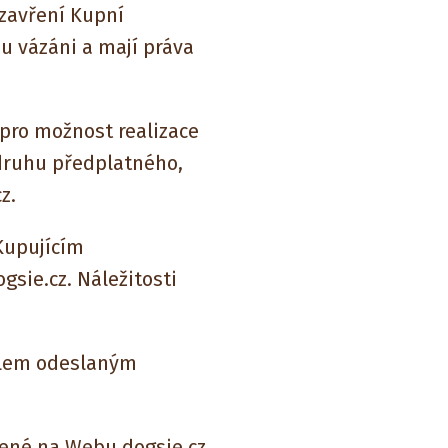
uzavření Kupní
u vázáni a mají práva
pro možnost realizace
 druhu předplatného,
z.
Kupujícím
sie.cz. Náležitosti
ilem odeslaným
zené na Webu dogsie.cz