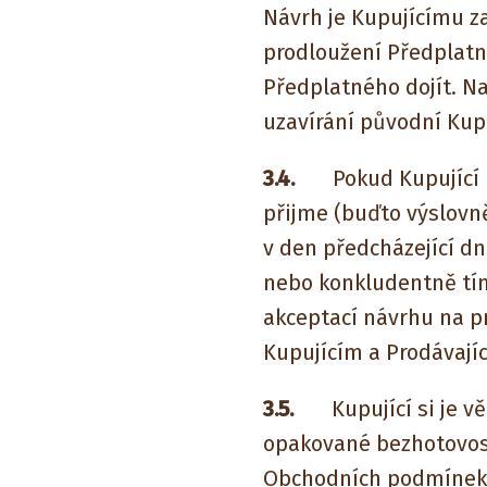
Návrh je Kupujícímu z
prodloužení Předplatn
Předplatného dojít. Na
uzavírání původní Kup
3.4.
Pokud Kupující ná
přijme (buďto výslovn
v den předcházející d
nebo konkludentně tím
akceptací návrhu na p
Kupujícím a Prodávají
3.5.
Kupující si je věd
opakované bezhotovostn
Obchodních podmínek)