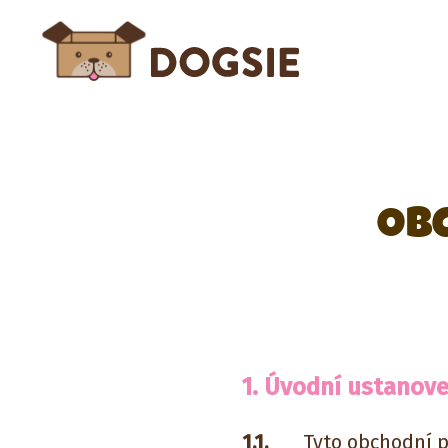
Ob
1. Úvodní ustanove
1.1.
Tyto obchodní p