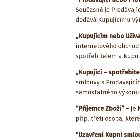
Současně je Prodávajíc
dodává Kupujícímu výr
„Kupujícím nebo Uživ
internetového obchodu 
spotřebitelem a Kupují
„Kupující – spotřebite
smlouvy s Prodávající
samostatného výkonu 
“Příjemce Zboží”
– je 
příp. třetí osoba, kte
“Uzavření Kupní smlo