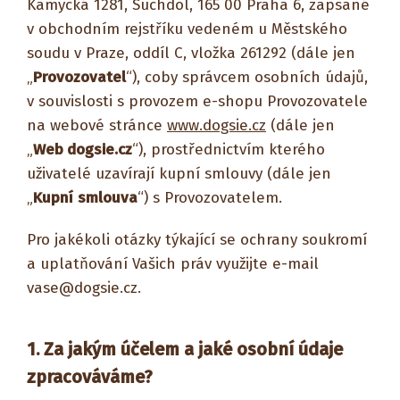
Kamýcká 1281, Suchdol, 165 00 Praha 6, zapsané
v obchodním rejstříku vedeném u Městského
soudu v Praze, oddíl C, vložka 261292 (dále jen
„
Provozovatel
“), coby správcem osobních údajů,
v souvislosti s provozem e-shopu Provozovatele
na webové stránce
www.dogsie.cz
(dále jen
„
Web dogsie.cz
“), prostřednictvím kterého
uživatelé uzavírají kupní smlouvy (dále jen
„
Kupní
smlouva
“) s Provozovatelem.
Pro jakékoli otázky týkající se ochrany soukromí
a uplatňování Vašich práv využijte e-mail
vase@dogsie.cz.
1. Za jakým účelem a jaké osobní údaje
zpracováváme?