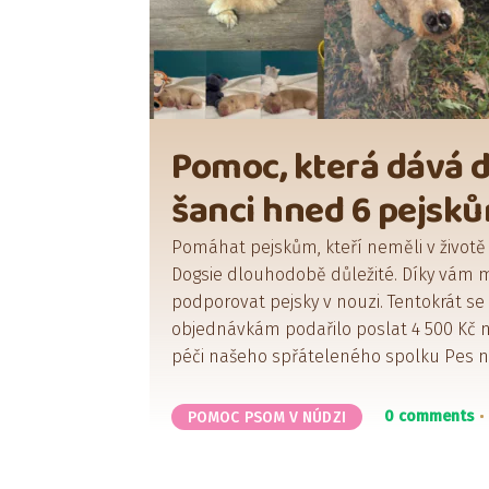
Pomoc, která dává 
šanci hned 6 pejsk
Pomáhat pejskům, kteří neměli v životě to
Dogsie dlouhodobě důležité. Díky vám
podporovat pejsky v nouzi. Tentokrát se
objednávkám podařilo poslat 4 500 Kč
péči našeho spřáteleného spolku Pes nejv
0 comments
POMOC PSOM V NÚDZI