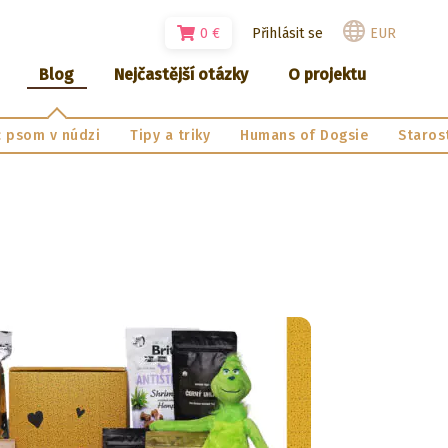
0
€
Přihlásit se
EUR
Blog
Nejčastější otázky
O projektu
 psom v núdzi
Tipy a triky
Humans of Dogsie
Starost