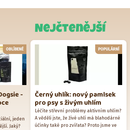
Nejčtenější
OBLÍBENÉ
POPULÁRNÍ
Dogsie -
Černý uhlík: nový pamlsek
oce
pro psy s živým uhlím
Léčíte střevní problémy aktivním uhlím?
A věděli jste, že živé uhlí má blahodárné
iální, jeden
účinky také pro zvířata? Proto jsme ve
jší. Jaký?