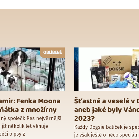
OBLÍBENÉ
amír: Fenka Moona
Šťastné a veselé v 
těňátka z množírny
aneb jaké byly Ván
2023?
ený společk Pes nejvěrnější
e již několik let věnuje
Každý Dogsie balíček je spec
éči o psy z
je však ještě o něco speciálně