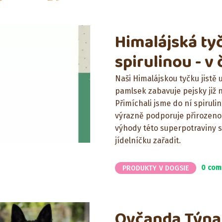
Himalájská ty
spirulinou - v
Naši Himalájskou tyčku jistě
pamlsek zabavuje pejsky již něk
Přimíchali jsme do ní spirul
výrazně podporuje přirozenou
výhody této superpotraviny sp
jídelníčku zařadit.
0 com
PRODUKTY V DOGSIE
Ovčanda Týna a