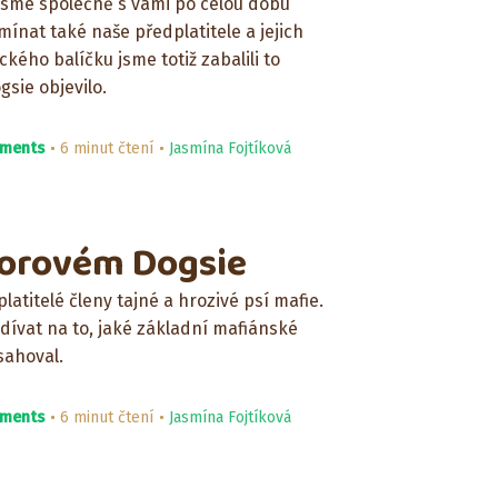
 jsme společně s vámi po celou dobu
mínat také naše předplatitele a jejich
kého balíčku jsme totiž zabalili to
gsie objevilo.
ments
6 minut čtení
Jasmína Fojtíková
norovém Dogsie
platitelé členy tajné a hrozivé psí mafie.
ívat na to, jaké základní mafiánské
sahoval.
ments
6 minut čtení
Jasmína Fojtíková