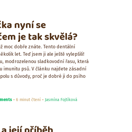
čka nyní se
 čem je tak skvělá?
 už moc dobře znáte. Tento dentální
olik let. Teď jsem ji ale ještě vylepšili!
inu, modrozelenou sladkovodní řasu, která
 imunitu psů. V článku najdete zásadní
olu s důvody, proč je dobré ji do psího
ments
6 minut čtení
Jasmína Fojtíková
 její příběh