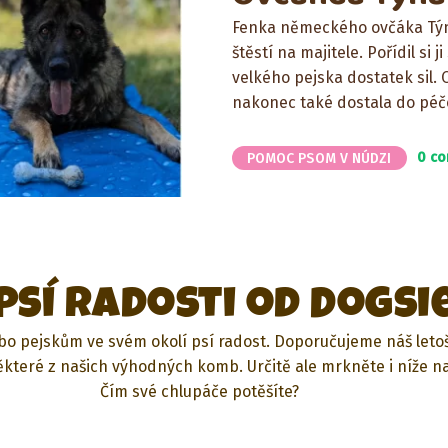
Fenka německého ovčáka Týnk
štěstí na majitele. Pořídil si
velkého pejska dostatek sil. 
nakonec také dostala do péč
0 c
POMOC PSOM V NÚDZI
Psí radosti od Dogsi
o pejskům ve svém okolí psí radost. Doporučujeme náš letoš
které z našich výhodných komb. Určitě ale mrkněte i níže n
Čím své chlupáče potěšíte?