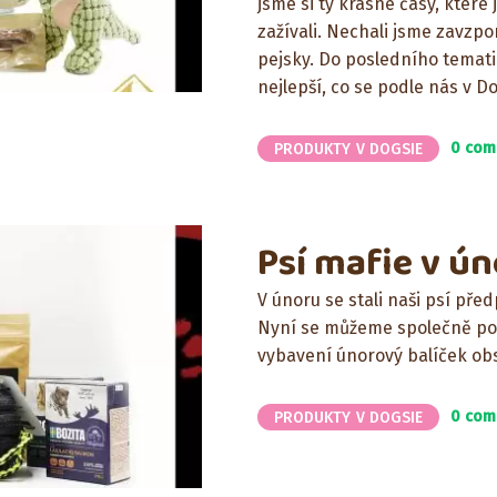
jsme si ty krásné časy, které
zažívali. Nechali jsme zavzpo
pejsky. Do posledního tematic
nejlepší, co se podle nás v Do
0 com
PRODUKTY V DOGSIE
Psí mafie v ú
V únoru se stali naši psí před
Nyní se můžeme společně pod
vybavení únorový balíček ob
0 com
PRODUKTY V DOGSIE