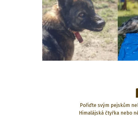
Pořiďte svým pejskům neb
Himalájská čtyřka nebo ně