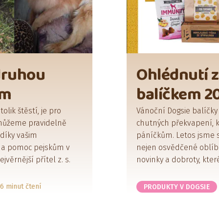
druhou
Ohlédnutí 
ům
balíčkem 2
lik štěstí, je pro
Vánoční Dogsie balíčky
 můžeme pravidelně
chutných překvapení, kt
 díky vašim
páníčkům. Letos jsme 
 na pomoc pejskům v
nejen osvědčené oblíbe
ěrnější přítel z. s.
novinky a dobroty, které
6 minut čtení
PRODUKTY V DOGSIE