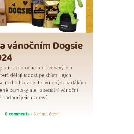
za vánočním Dogsie
024
 jsou každoročně plné voňavých a
erá dělají radost pejskům i jejich
se rozhodli nadělit čtyřnohým parťákům
né pamlsky, ale i speciální vánoční
 podpoří jejích zdraví.
0 comments
6 minut čtení