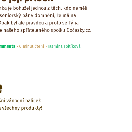
a je bohužel jednou z těch, kdo neměli
 ji seniorský pár v domnění, že má na
Opak byl ale pravdou a proto se Týna
e našeho spřáteleného spolku Dočasky.cz.
omments
6 minut čtení
Jasmína Fojtíková
e
ní vánoční balíček
a všechny produkty!