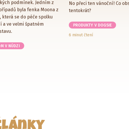
kých podmínek. Jedním z
No přeci ten vánoční! Co ob
případů byla fenka Moona z
tentokrát?
, která se do péče spolku
í a ve velmi špatném
PRODUKTY V DOGSIE
stavu.
6 minut čtení
M V NÚDZI
články