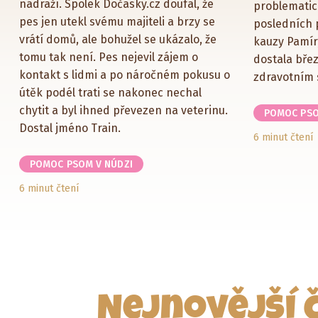
nádraží. Spolek Dočasky.cz doufal, že
problematic
pes jen utekl svému majiteli a brzy se
posledních 
vrátí domů, ale bohužel se ukázalo, že
kauzy Pamír
tomu tak není. Pes nejevil zájem o
dostala břez
kontakt s lidmi a po náročném pokusu o
zdravotním 
útěk podél trati se nakonec nechal
chytit a byl ihned převezen na veterinu.
POMOC PSO
Dostal jméno Train.
6 minut čtení
POMOC PSOM V NÚDZI
6 minut čtení
Nejnovější 