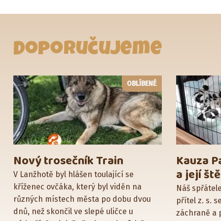
Doporučujeme
OBLÍBENÉ
Nový trosečník Train
Kauza P
a její š
V Lanžhotě byl hlášen toulající se
kříženec ovčáka, který byl viděn na
Náš spřátel
různých místech města po dobu dvou
přítel z. s. s
dnů, než skončil ve slepé uličce u
záchraně a p