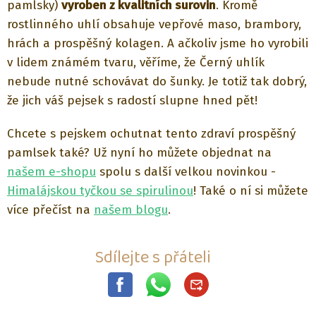
pamlsky)
vyroben z kvalitních surovin
. Kromě
rostlinného uhlí obsahuje vepřové maso, brambory,
hrách a prospěšný kolagen. A ačkoliv jsme ho vyrobili
v lidem známém tvaru, věříme, že Černý uhlík
nebude nutné schovávat do šunky. Je totiž tak dobrý,
že jich váš pejsek s radostí slupne hned pět!
Chcete s pejskem ochutnat tento zdraví prospěšný
pamlsek také? Už nyní ho můžete objednat na
našem e-shopu
spolu s další velkou novinkou -
Himalájskou tyčkou se spirulinou
! Také o ní si můžete
více přečíst na
našem blogu
.
Sdílejte s přáteli