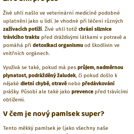
Živé uhlí našlo ve veterinární medicíně podobné
uplatnění jako u lidí. Je vhodné při léčení různých
zažívacích potíží
. Živé uhlí totiž
chrání sliznice
trávicího traktu
před dráždivými látkami v potravě a
pomáhá při
detoxikaci organismu
od škodlivin ve
vnitřních orgánech.
Využívá se také, pokud má pes
průjem, nadměrnou
plynatost, podrážděný žaludek
, či pokud došlo k
nějaké
dietní chybě, otravě
nebo
předávkování
prášky. Působí ale také jako
prevence
před trávícími
obtížemi.
V čem je nový pamlsek super?
Tento měkký pamlsek je (jako všechny naše