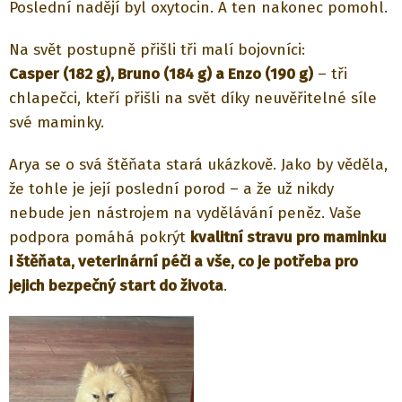
Poslední nadějí byl oxytocin. A ten nakonec pomohl.
Na svět postupně přišli tři malí bojovníci:
Casper (182 g), Bruno (184 g) a Enzo (190 g)
– tři
chlapečci, kteří přišli na svět díky neuvěřitelné síle
své maminky.
Arya se o svá štěňata stará ukázkově. Jako by věděla,
že tohle je její poslední porod – a že už nikdy
nebude jen nástrojem na vydělávání peněz. Vaše
podpora pomáhá pokrýt
kvalitní stravu pro maminku
i štěňata, veterinární péči a vše, co je potřeba pro
jejich bezpečný start do života
.