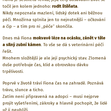
točil jen kolem jednoho:
rodit štěňata
.
Nikdy nepoznala mazlení, lidský dotek ani běžnou
péči. Množírna splnila jen to nejnutnější – očkování
a čip – a tím pro ni „péče“ skončila.
Dnes má Fiona
mokvavé léze na ocásku, zánět v těle
a silný zubní kámen
. To vše se dá s veterinární péčí
řešit.
Mnohem složitější je ale její psychický stav. Zlomená
duše potřebuje čas, klid a obrovskou dávku
trpělivosti.
Poprvé v životě tráví Fiona čas na zahradě. Poznává
trávu, slunce a ticho.
Zatím není připravená na adopci – musí nejprve
projít vyšetřeními, zákroky a hlavně pochopit, že lidé
už jí neublíží.