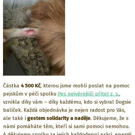
Částka
4 500 Kč
, kterou jsme mohli poslat na pomoc
pejskům v péči spolku
Pes nejvěrnější přítel z. s.
,
vznikla díky vám – díky každému, kdo si vybral Dogsie
balíček. Každá objednávka je nejen radost pro Vás,
ale také i
gestem solidarity a naděje
. Děkujeme, že s
námi pomáháte těm, kteří si sami pomoci nemohou.
A děkujeme spolku za jejich každodenní práci, energii