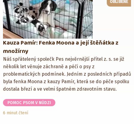
OBLÍBENÉ
Kauza Pamír: Fenka Moona a její štěňátka z
množírny
Náš spřátelený společk Pes nejvěrnější přítel z. s. se již
několik let věnuje záchraně a péči o psy z
problematických podmínek. Jedním z posledních případů
byla fenka Moona z kauzy Pamír, která se do péče spolku
dostala březí a ve velmi špatném zdravotním stavu.
POMOC PSOM V NÚDZI
6 minut čtení