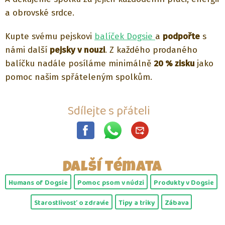
a obrovské srdce.
Kupte svému pejskovi
balíček Dogsie
a
podpořte
s
námi další
pejsky v nouzi
. Z každého prodaného
balíčku nadále posíláme minimálně
20 % zisku
jako
pomoc našim spřáteleným spolkům.
Sdílejte s přáteli
Další témata
Humans of Dogsie
Pomoc psom v núdzi
Produkty v Dogsie
Starostlivosť o zdravie
Tipy a triky
Zábava