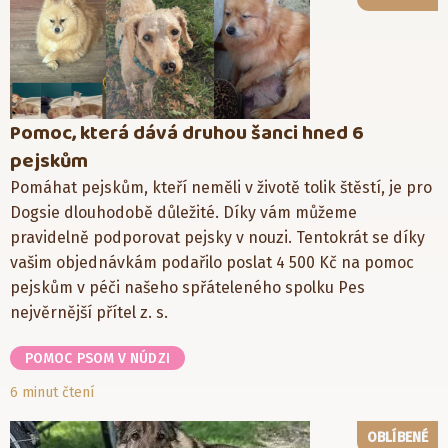
Pomoc, která dává druhou šanci hned 6
pejskům
Pomáhat pejskům, kteří neměli v životě tolik štěstí, je pro
Dogsie dlouhodobě důležité. Díky vám můžeme
pravidelně podporovat pejsky v nouzi. Tentokrát se díky
vašim objednávkám podařilo poslat 4 500 Kč na pomoc
pejskům v péči našeho spřáteleného spolku Pes
nejvěrnější přítel z. s.
POMOC PSOM V NÚDZI
6 minut čtení
OBLÍBENÉ