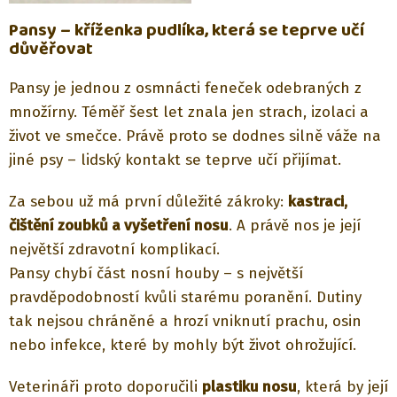
Pansy – kříženka pudlíka, která se teprve učí
důvěřovat
Pansy je jednou z osmnácti feneček odebraných z
množírny. Téměř šest let znala jen strach, izolaci a
život ve smečce. Právě proto se dodnes silně váže na
jiné psy – lidský kontakt se teprve učí přijímat.
Za sebou už má první důležité zákroky:
kastraci,
čištění zoubků a vyšetření nosu
. A právě nos je její
největší zdravotní komplikací.
Pansy chybí část nosní houby – s největší
pravděpodobností kvůli starému poranění. Dutiny
tak nejsou chráněné a hrozí vniknutí prachu, osin
nebo infekce, které by mohly být život ohrožující.
Veterináři proto doporučili
plastiku nosu
, která by její