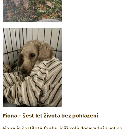
Fiona – šest let života bez pohlazení
Fiona je šestiletá fenka, jejíž celý dosavadní život se