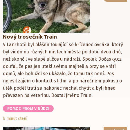
Nový trosečník Train
V Lanžhotě byl hlášen toulající se kříženec ovčáka, který
byl viděn na různých místech města po dobu dvou dnů,
než skončil ve slepé uličce u nádraží. Spolek Dočasky.cz
doufal, že pes jen utekl svému majiteli a brzy se vrátí
domů, ale bohužel se ukázalo, že tomu tak není. Pes
nejevil zájem o kontakt s lidmi a po náročném pokusu o
útěk podél trati se nakonec nechal chytit a byl ihned
převezen na veterinu. Dostal jméno Train.
POMOC PSOM V NÚDZI
6 minut čtení