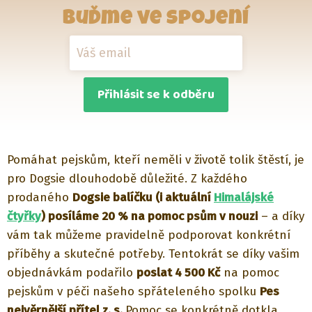
Buďme ve spojení
Přihlásit se k odběru
Pomáhat pejskům, kteří neměli v životě tolik štěstí, je
pro Dogsie dlouhodobě důležité. Z každého
prodaného
Dogsie balíčku (i aktuální
Himalájské
čtyřky
) posíláme 20 % na pomoc psům v nouzi
– a díky
vám tak můžeme pravidelně podporovat konkrétní
příběhy a skutečné potřeby. Tentokrát se díky vašim
objednávkám podařilo
poslat 4 500 Kč
na pomoc
pejskům v péči našeho spřáteleného spolku
Pes
nejvěrnější přítel z. s.
Pomoc se konkrétně dotkla