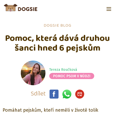
DOGSIE BLOG
Pomoc, která dává druhou
šanci hned 6 pejskům
Tereza Roučková
POMOC PSOM V NÚDZI
Sdílet
Pomáhat pejskům, kteří neměli v životě tolik