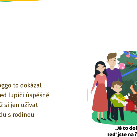
oggo to dokázal
ed lupiči úspěšně
ž si jen užívat
du s rodinou