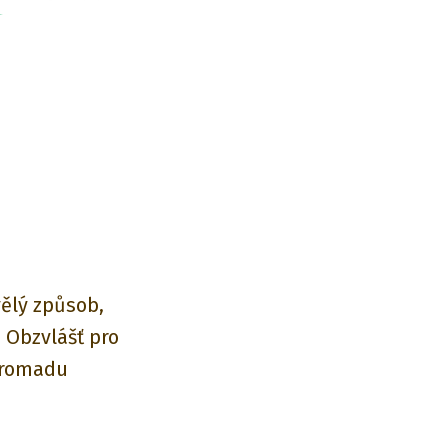
vělý způsob,
. Obzvlášť pro
hromadu