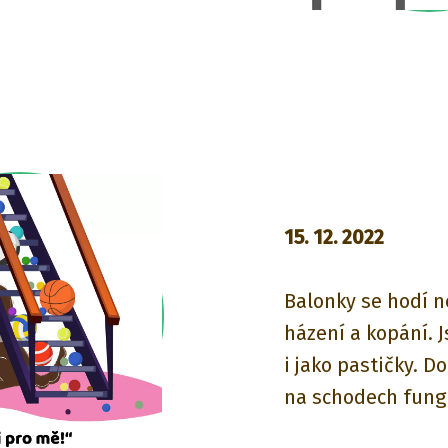
15. 12. 2022
Balonky se hodí n
házení a kopání. 
i jako pastičky. Do
na schodech fungu