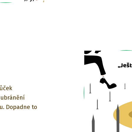
růček
ubránění
. Dopadne to