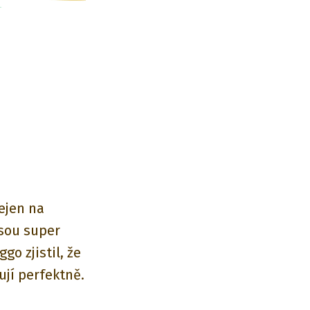
ejen na
Jsou super
ggo zjistil, že
jí perfektně.