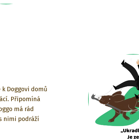
e k Doggovi domů
ácí. Připomíná
 Doggo má rád
 s nimi podráží