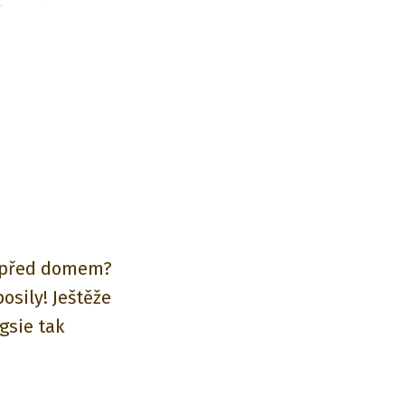
í před domem?
osily! Ještěže
gsie tak