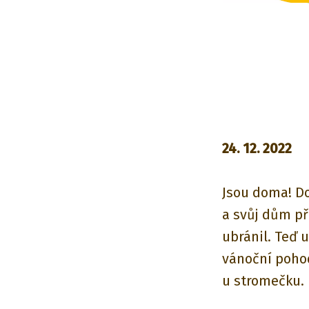
24. 12. 2022
Jsou doma! D
a svůj dům př
ubránil. Teď u
vánoční poho
u stromečku.