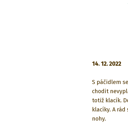
14. 12. 2022
S páčidlem s
chodit nevypl
totiž klacík.
klacíky. A rád
nohy.