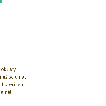
 rok? My
i už se u nás
d přeci jen
na ně!