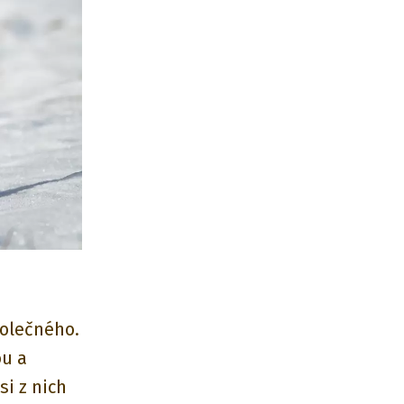
polečného.
ou a
si z nich