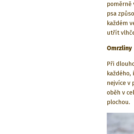
poměrně v
psa způso
každém ve
utřít vlh
Omrzliny
Při dlouh
každého, 
nejvíce v 
oběh v ce
plochou.