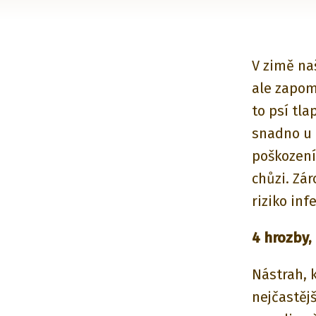
V zimě na
ale zapomí
to psí tla
snadno u 
poškození
chůzi. Zá
riziko inf
4 hrozby, 
Nástrah, 
nejčastěj