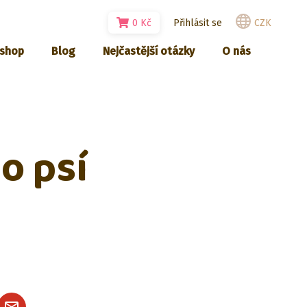
0
Kč
Přihlásit se
CZK
-shop
Blog
Nejčastější otázky
O nás
o psí