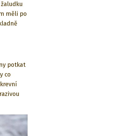
 žaludku
om měli po
kladně
ny potkat
y co
 krevní
mrazivou