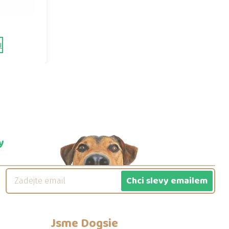
u
y
Chci slevy emailem
Jsme
Dogsie