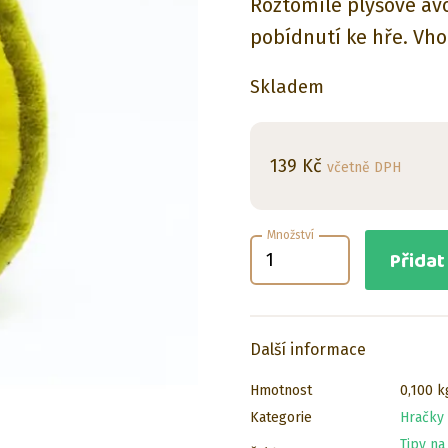
Roztomilé plyšové av
pobídnutí ke hře. Vho
Skladem
139
Kč
včetně DPH
Množství
Přidat
Další informace
Hmotnost
0,100 k
Kategorie
Hračky
Tipy na