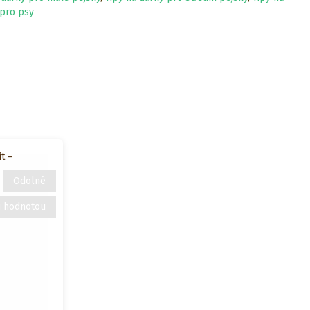
 pro psy
t –
Odolné
u hodnotou