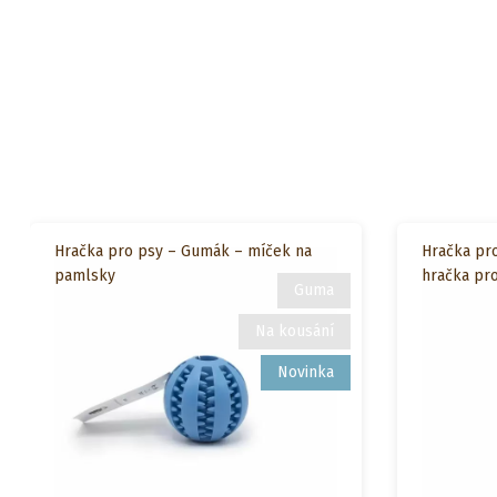
Hračka pro psy – Gumák – míček na
Hračka pro
pamlsky
hračka pr
Guma
Na kousání
Novinka