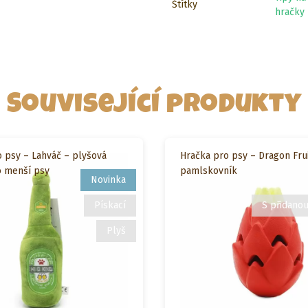
Štítky
hračky
Související produkty
 psy – Lahváč – plyšová
Hračka pro psy – Dragon Frui
o menší psy
pamlskovník
Novinka
Pískací
S přidano
Plyš