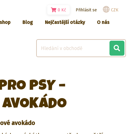
0
Kč
Přihlásit se
CZK
-shop
Blog
Nejčastější otázky
O nás
PRO PSY –
 AVOKÁDO
šové avokádo