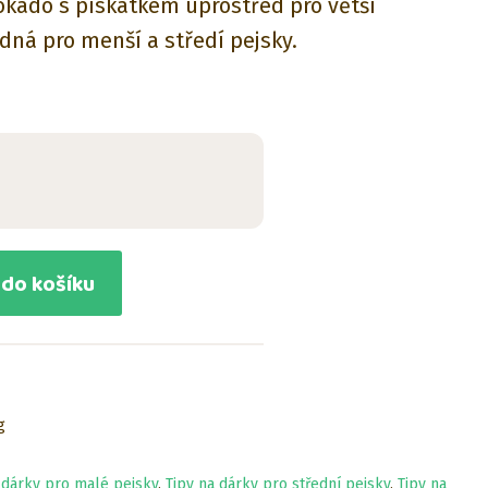
okádo s pískátkem uprostřed pro větší
dná pro menší a středí pejsky.
 do košíku
g
 dárky pro malé pejsky
,
Tipy na dárky pro střední pejsky
,
Tipy na