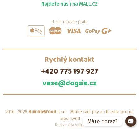
Najdete nás i na MALL.CZ
U nás můžete platit
Rychlý kontakt
+420 775 197 927
vase@dogsie.cz
2016—2026
HumbleWood
s.r.o. Máme rádi psy a chceme pro ně
lepší svět!
Máte dotaz?
Design
Víťa Válka