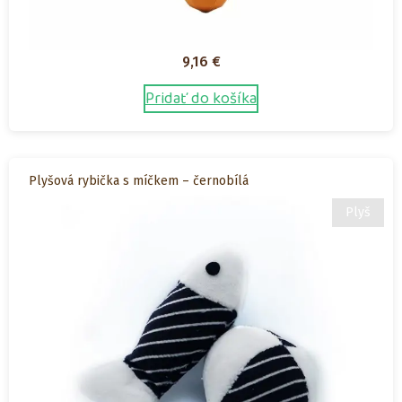
9,16
€
Pridať do košíka
Plyšová rybička s míčkem – černobílá
Plyš