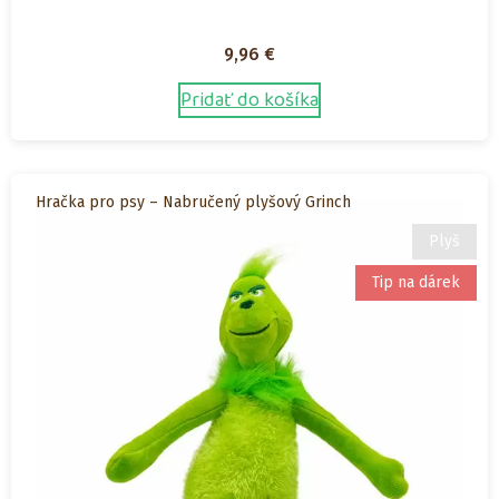
9,96
€
Pridať do košíka
Hračka pro psy – Nabručený plyšový Grinch
Plyš
Tip na dárek