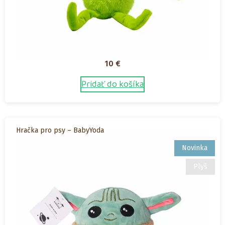
10
€
Pridať do košíka
Hračka pro psy – BabyYoda
Novinka
Plyš