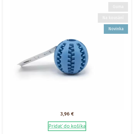
Guma
Na kousání
Novinka
3,96
€
Pridať do košíka