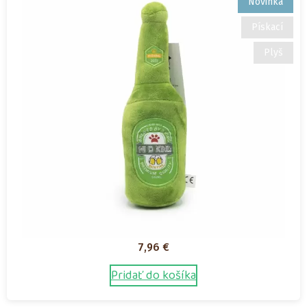
Novinka
Pískací
Plyš
7,96
€
Pridať do košíka