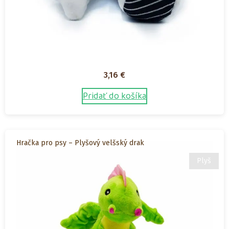
3,16
€
Pridať do košíka
Hračka pro psy – Plyšový velšský drak
Plyš