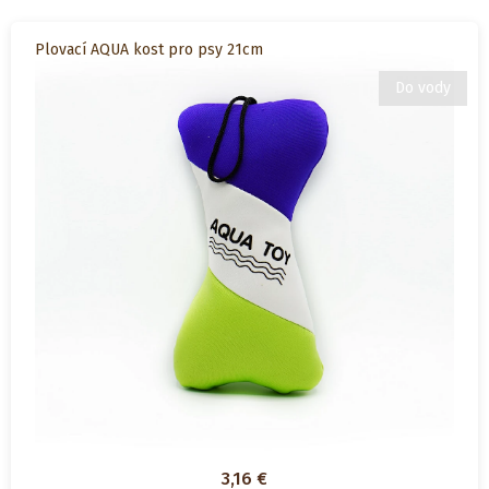
Plovací AQUA kost pro psy 21cm
Do vody
3,16
€