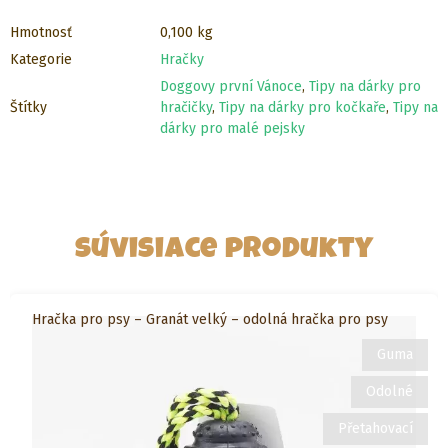
Hmotnosť
0,100 kg
Kategorie
Hračky
Doggovy první Vánoce
,
Tipy na dárky pro
Štítky
hračičky
,
Tipy na dárky pro kočkaře
,
Tipy na
dárky pro malé pejsky
Súvisiace produkty
Hračka pro psy – Granát velký – odolná hračka pro psy
Guma
Odolné
Přetahovací