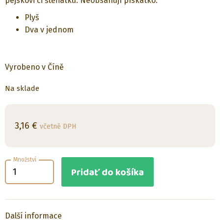
pejskovi či štěňátku. Neobsahují pískátko.
Plyš
Dva v jednom
Vyrobeno v Číně
Na sklade
3,16
€
včetně DPH
Množství
Pridať do košíka
Další informace