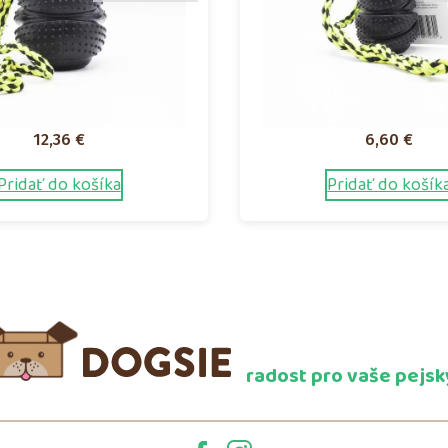
12,36
€
6,60
€
Pridať do košíka
Pridať do košík
radost pro vaše pejsk