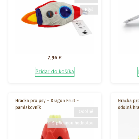
Plyš
7,96
€
Pridať do košíka
Hračka pro psy – Dragon Fruit –
Hračka pro
pamlskovník
odolná hr
Odolné
S přidanou hodnotou