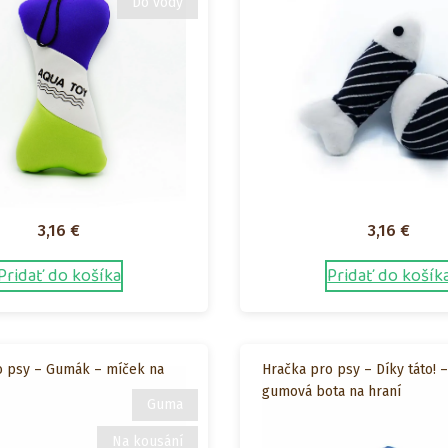
Do vody
3,16
€
3,16
€
Pridať do košíka
Pridať do košík
o psy – Gumák – míček na
Hračka pro psy – Díky táto! 
gumová bota na hraní
Guma
Na kousání