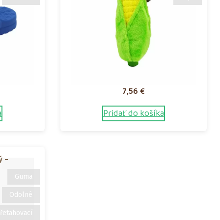
7,56
€
a
Pridať do košíka
ý –
Guma
Odolné
řetahovací