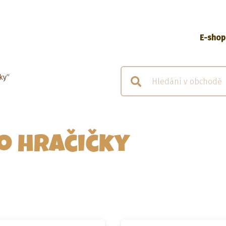
E-shop
ky”
o hračičky