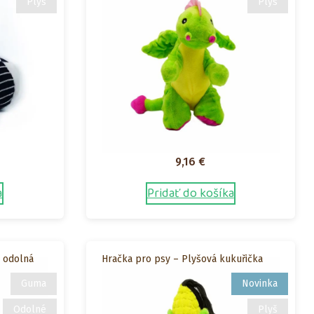
Plyš
Plyš
9,16
€
a
Pridať do košíka
– odolná
Hračka pro psy – Plyšová kukuřička
Guma
Novinka
Odolné
Plyš