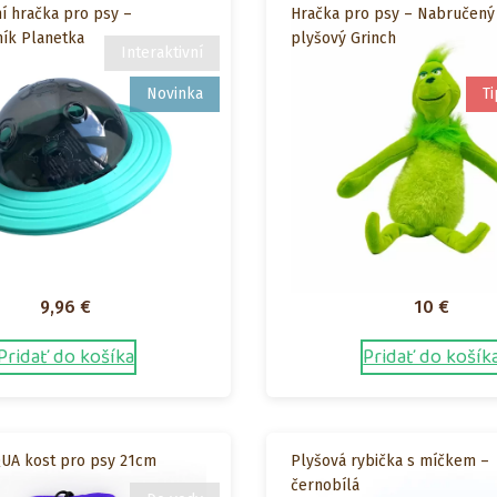
ní hračka pro psy –
Hračka pro psy – Nabručený
ík Planetka
plyšový Grinch
Interaktivní
Novinka
Ti
9,96
€
10
€
Pridať do košíka
Pridať do košík
QUA kost pro psy 21cm
Plyšová rybička s míčkem –
černobílá