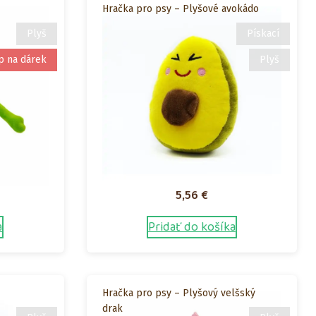
Hračka pro psy – Plyšové avokádo
Plyš
Pískací
p na dárek
Plyš
5,56
€
a
Pridať do košíka
Hračka pro psy – Plyšový velšský
drak