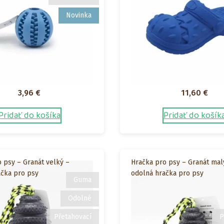
Novinka
3,96
€
11,60
€
Pridať do košíka
Pridať do košík
 psy – Granát velký –
Hračka pro psy – Granát mal
ačka pro psy
odolná hračka pro psy
Guma
Odolné
Přetahovací
P