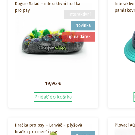
Dogsie Salad – interaktivní hračka
Interaktiv
pro psy
pamlskovn
Interaktivní
Novinka
Tip na dárek
19,96
€
Pridať do košíka
Hračka pro psy – Lahváč – plyšová
Plovací A
hračka pro menší psy