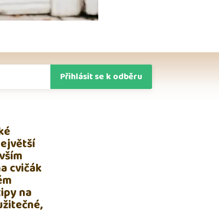
Přihlásit se k odběru
aké
ejvětší
 vším
na cvičák
vém
tipy na
užitečné,