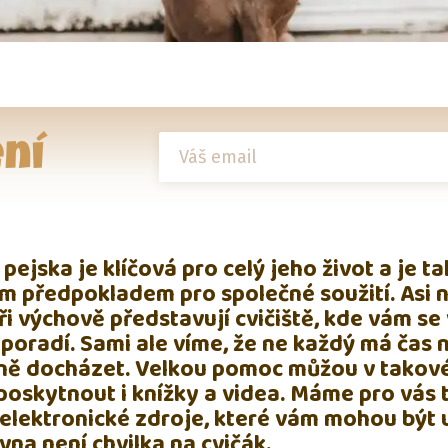
ní
pejska je klíčová pro celý jeho život a je t
m předpokladem pro společné soužití. Asi n
i výchově představují cvičiště, kde vám se
poradí. Sami ale víme, že ne každý má čas 
lně docházet. Velkou pomoc můžou v tako
poskytnout i knížky a videa. Máme pro vás 
i elektronické zdroje, které vám mohou být 
vna není chvilka na cvičák.