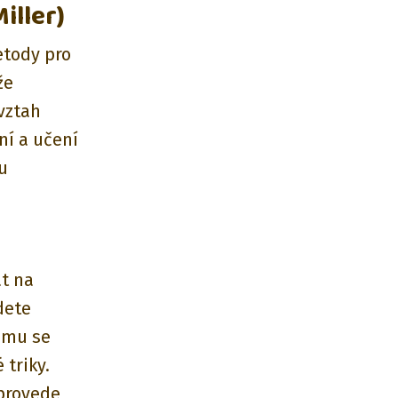
iller)
etody pro
že
vztah
í a učení
u
at na
dete
čemu se
 triky.
 provede