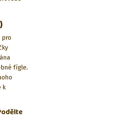
)
 pro
čky
sána
bné fígle.
mnoho
e k
Podělte