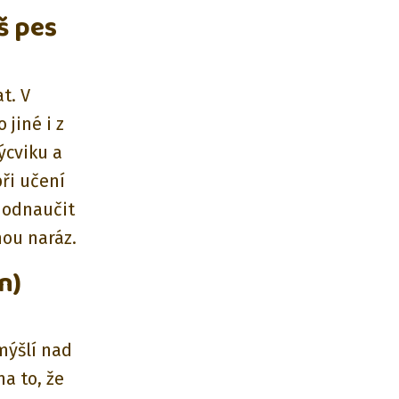
š pes
t. V
jiné i z
ýcviku a
ři učení
k odnaučit
nou naráz.
n)
mýšlí nad
a to, že