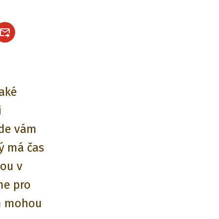
také
i
kde vám
dý má čas
žou v
me pro
ám mohou