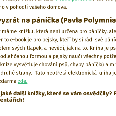
mo v pohodlí vašeho domova.
 vyzrát na páníčka (Pavla Polymnia
r máme knížku, která není určena pro páníčky, ale
nto e-book je pro pejsky, kteří by si rádi své pání
lem svých tlapek, a nevědí, jak na to. Kniha je p
 odlehčenou formou a pejsky naučí všechny potře
 knize vysvětluje chování psů, chyby páníčků a 
 druhé strany." Tato neotřelá elektronická kniha j
 zdarma
zde.
jaké další knížky, které se vám osvědčily? 
entářích!