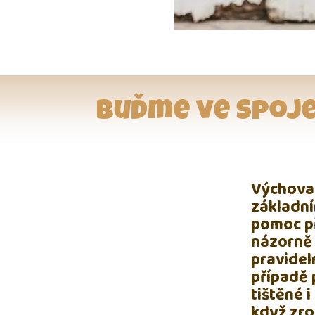
Buďme ve spoje
Výchova 
základní
pomoc př
názorně 
pravide
případě 
tištěné 
když zro