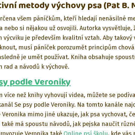
itivní metody výchovy psa (Pat B. M
určena všem páníčkům, kteří hledají nenásilné m
 nebo si nějakou už osvojili. Autorka vysvětluje, 
 výcviku je především kvalitní vztah. Aby takový 
knout, musí páníček porozumět principům chován
ásledně je umět používat. Kniha obsahuje spoust
h rad a návodů k výchově.
sy podle Veroniky
 více než knihy vyhovují videa, můžete se podív
anál Se psy podle Veroniky. Na tomto kanále naj
e Veronika mimo jiné ukazuje, jak psa vychovat, 
 také má spoustu návodů, jak pejska naučit různé
rovozuje Veronika také
Online psí školu
, kde vás