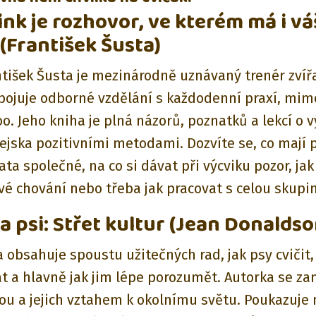
nink je rozhovor, ve kterém má i vá
 (František Šusta)
ntišek Šusta je mezinárodně uznávaný trenér zvířa
pojuje odborné vzdělání s každodenní praxí, mimo 
o. Jeho kniha je plná názorů, poznatků a lekcí o v
ejska pozitivními metodami. Dozvíte se, co mají p
řata společné, na co si dávat při výcviku pozor, ja
é chování nebo třeba jak pracovat s celou skupi
 a psi: Střet kultur (Jean Donaldso
 obsahuje spoustu užitečných rad, jak psy cvičit,
t a hlavně jak jim lépe porozumět. Autorka se za
ou a jejich vztahem k okolnímu světu. Poukazuje n