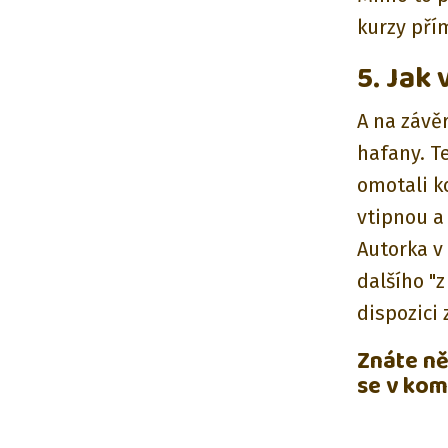
kurzy pří
5. Jak
A na závě
hafany. Te
omotali ko
vtipnou a
Autorka v
dalšího "z
dispozici
Znáte ně
se v kom