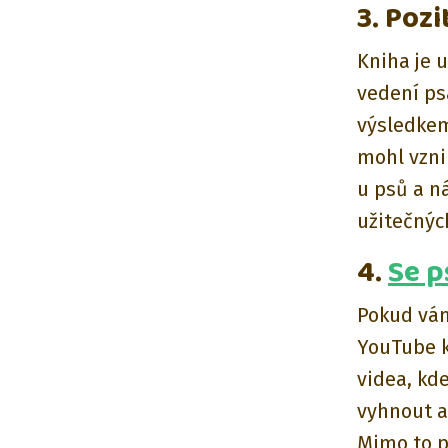
3. Poz
Kniha je 
vedení psa
výsledkem
mohl vzni
u psů a n
užitečnýc
4.
Se p
Pokud vám
YouTube k
videa, kd
vyhnout a
Mimo to p