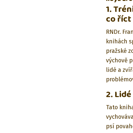
1. Tré
co říct
RNDr. Fra
knihách s
pražské zo
výchově p
lidé a zví
problémov
2. Lidé
Tato kniha
vychováva
psí povah