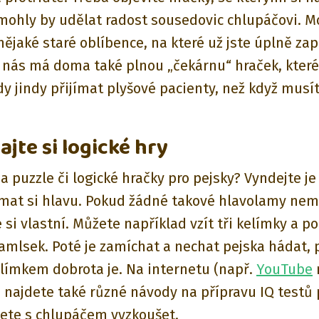
 mohly by udělat radost sousedovic chlupáčovi. 
nějaké staré oblíbence, na které už jste úplně za
 nás má doma také plnou „čekárnu“ hraček, které
dy jindy přijímat plyšové pacienty, než když musí
ajte si logické hry
 puzzle či logické hračky pro pejsky? Vyndejte je
mat si hlavu. Pokud žádné takové hlavolamy nem
si vlastní. Můžete například vzít tři kelímky a p
amlsek. Poté je zamíchat a nechat pejska hádat, 
límkem dobrota je. Na internetu (např.
YouTube
) najdete také různé návody na přípravu IQ testů 
ete s chlupáčem vyzkoušet.