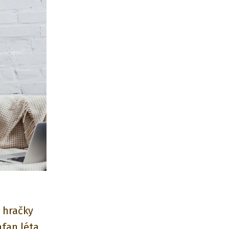
 hračky
afan léta