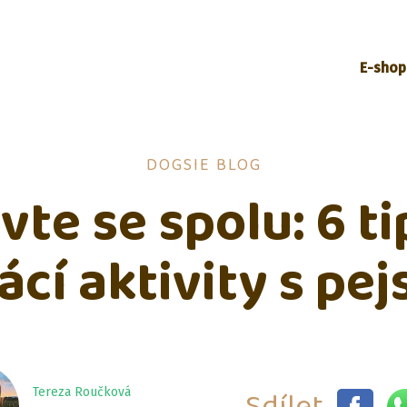
E-shop
DOGSIE BLOG
vte se spolu: 6 ti
cí aktivity s pe
Sdílet
Tereza Roučková