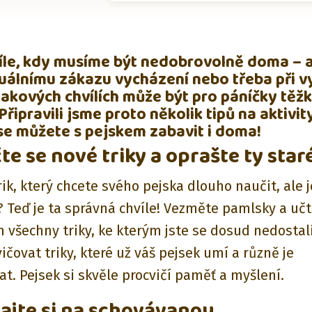
íle, kdy musíme být nedobrovolně doma – 
tuálnímu zákazu vycházení nebo třeba při 
 takových chvílích může být pro páníčky těž
Připravili jsme proto několik tipů na aktivity
se můžete s pejskem zabavit i doma!
te se nové triky a oprašte ty star
rik, který chcete svého pejska dlouho naučit, ale 
? Teď je ta správná chvíle! Vezměte pamlsky a učt
 všechny triky, ke kterým jste se dosud nedostal
ičovat triky, které už váš pejsek umí a různě je
t. Pejsek si skvěle procvičí paměť a myšlení.
rajte si na schovávanou