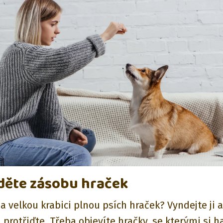
jděte zásobu hraček
 velkou krabici plnou psích hraček? Vyndejte ji a
 protřiďte. Třeba objevíte hračky, se kterými si h