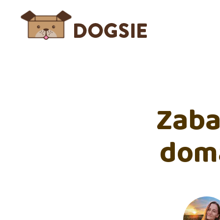
Zaba
domá