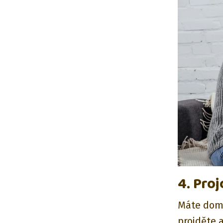
4. Pro
Máte doma
projděte a