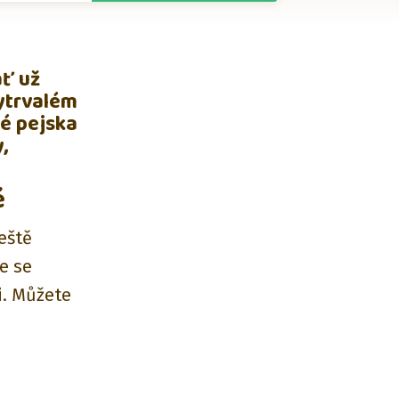
ať už
vytrvalém
ké pejska
,
é
ještě
e se
i. Můžete