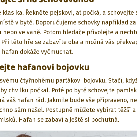
 klasika. Řekněte pejskovi, ať počká, a schovejte 
ístě v bytě. Doporučujeme schovky například za
 nebo ve vaně. Potom hledače přivolejte a necht
 Při této hře se zabavíte oba a možná vás překvap
s hafan dokáže vyčmuchat.
lejte hafanovi bojovku
 svému čtyřnohému parťákovi bojovku. Stačí, když
aby chvilku počkal. Poté po bytě schovejte pamls
má váš hafan rád. Jakmile bude vše připraveno, ne
echno sám našel. Postupně můžete vybírat těžší a 
mlsků. Hafan se zabaví a ještě si pochutná.