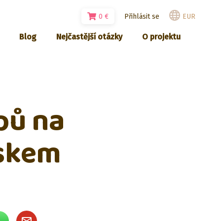
0
€
Přihlásit se
EUR
Blog
Nejčastější otázky
O projektu
pů na
jskem