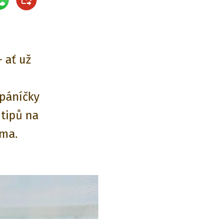
 ať už
 páníčky
 tipů na
oma.