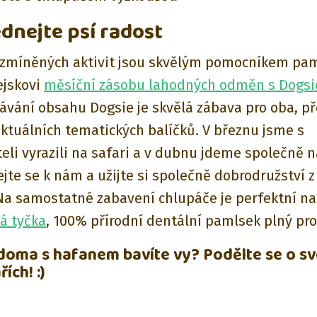
ednejte psí radost
 zmíněných aktivit jsou skvělým pomocníkem pam
ejskovi
měsíční zásobu lahodných odměn s Dogsi
vání obsahu Dogsie je skvělá zábava pro oba, p
aktuálních tematických balíčků. V březnu jsme s
eli vyrazili na safari a v dubnu jdeme společně n
ejte se k nám a užijte si společně dobrodružství 
a samostatné zabavení chlupáče je perfektní na
á tyčka
, 100% přírodní dentální pamlsek plný pro
 doma s hafanem bavíte vy? Podělte se o sv
ích! :)