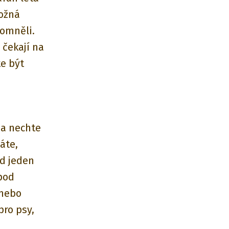
Možná
pomněli.
 čekají na
te být
 a nechte
áte,
od jeden
pod
nebo
pro psy,