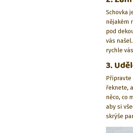
Schovka je
nějakém m
pod dekou
vás našel.
rychle vá
3. Udě
Připravte
řeknete, 
něco, co 
aby si vš
skrýše pa