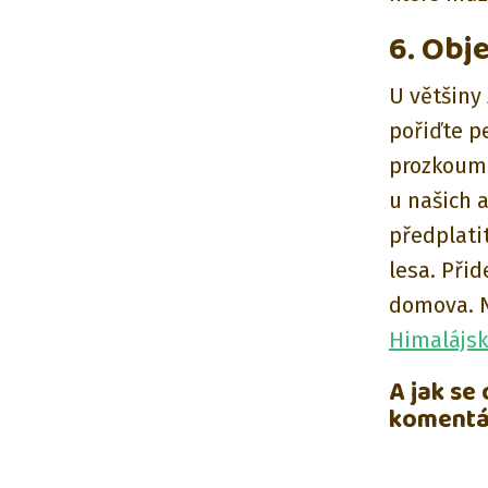
6. Obj
U většiny
pořiďte p
prozkoumá
u našich 
předplatit
lesa. Přid
domova. N
Himalájsk
A jak se
komentář