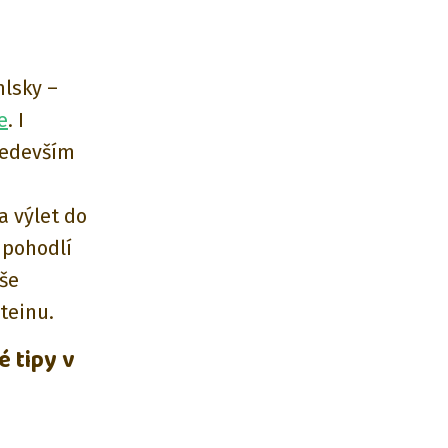
lsky –
e
. I
ředevším
a výlet do
z pohodlí
še
teinu.
é tipy v