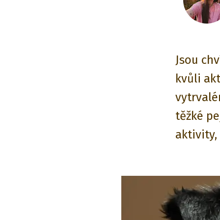
Jsou chv
kvůli ak
vytrvalé
těžké pe
aktivity