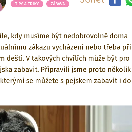
TIPY A TRIKY
ZÁBAVA
íle, kdy musíme být nedobrovolně doma –
tuálnímu zákazu vycházení nebo třeba při
m dešti. V takových chvílích může být pro
jska zabavit. Připravili jsme proto několik
, kterými se můžete s pejskem zabavit i d