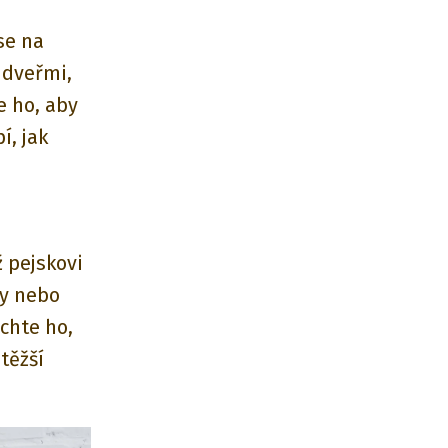
se na
 dveřmi,
e ho, aby
í, jak
 pejskovi
ky nebo
chte ho,
těžší