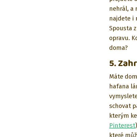
nehrál, a
najdete i 
Spousta z
opravu. K
doma?
5. Zahr
Máte doma
hafana lá
vymyslete 
schovat p
kterým ke
Pinterest
které můž