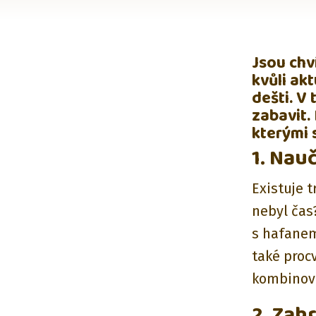
Jsou chv
kvůli ak
dešti. V
zabavit. 
kterými 
1. Nauč
Existuje t
nebyl čas
s hafanem
také procv
kombinova
2. Zah