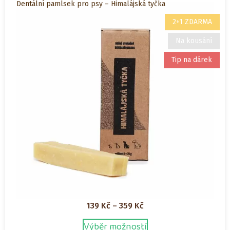
Dentální pamlsek pro psy – Himalájská tyčka
2+1 ZDARMA
Na kousání
Tip na dárek
Rozpětí
139
Kč
–
359
Kč
cen:
Výběr možností
Tento