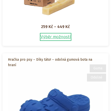
Rozpětí
259
Kč
–
449
Kč
cen:
Výběr možností
Tento
259 Kč
produkt
až
má
449 Kč
více
Hračka pro psy – Díky táto! – odolná gumová bota na
variant.
hraní
Možnosti
Guma
lze
Odolné
vybrat
na
stránce
produktu