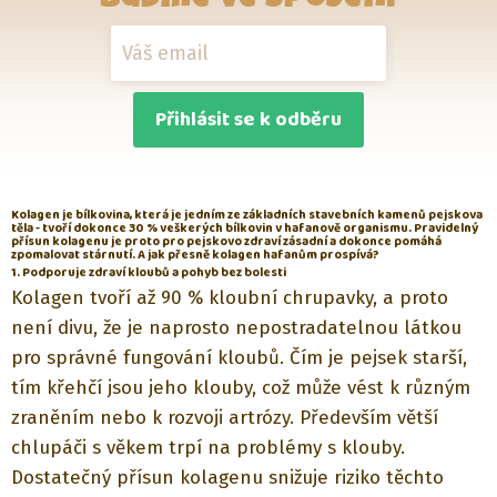
Přihlásit se k odběru
Kolagen je bílkovina, která je jedním ze základních stavebních kamenů pejskova
těla - tvoří dokonce 30 % veškerých bílkovin v hafanově organismu. Pravidelný
přísun kolagenu je proto pro pejskovo zdraví zásadní a dokonce pomáhá
zpomalovat stárnutí. A jak přesně kolagen hafanům prospívá?
1. Podporuje zdraví kloubů a pohyb bez bolesti
Kolagen tvoří až 90 % kloubní chrupavky, a proto
není divu, že je naprosto nepostradatelnou látkou
pro správné fungování kloubů. Čím je pejsek starší,
tím křehčí jsou jeho klouby, což může vést k různým
zraněním nebo k rozvoji artrózy. Především větší
chlupáči s věkem trpí na problémy s klouby.
Dostatečný přísun kolagenu snižuje riziko těchto