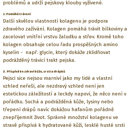
problémů a udrží pejskovy klouby vyživené.
2. Pomáhá trávení
Další skvělou vlastností kolagenu je podpora
zdravého zažívání. Kolagen pomáhá trávit bílkoviny a
zacelovat vnitřní vrstvu žaludku a střev. Kromě toho
kolagen obsahuje celou řadu prospěšných amino
kyselin -
např. glycin, který dokáže zklidňovat
podrážděný trávicí trakt pejska.
3.
Přispívá ke zdraví kůže, srsti a drápků
Pejsci sice nejsou marniví jako my lidé a vlastní
vzhled neřeší, ale nezdravý vzhled není jen
estetickou záležitostí a leckdy napoví, že něco není v
pořádku. Suchá a podrážděná kůže, lysiny nebo
třepení drápů navíc dokážou hafanům pořádně
znepříjemnit život. Správné množství kolagenu ve
stravě přispívá k hydratované kůži, lesklé husté srsti