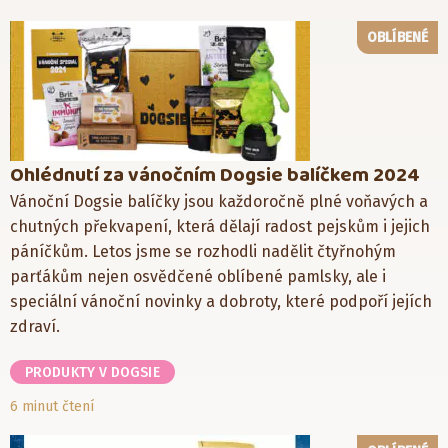
OBLÍBENÉ
Ohlédnutí za vánočním Dogsie balíčkem 2024
Vánoční Dogsie balíčky jsou každoročně plné voňavých a
chutných překvapení, která dělají radost pejskům i jejich
páníčkům. Letos jsme se rozhodli nadělit čtyřnohým
parťákům nejen osvědčené oblíbené pamlsky, ale i
speciální vánoční novinky a dobroty, které podpoří jejích
zdraví.
PRODUKTY V DOGSIE
6 minut čtení