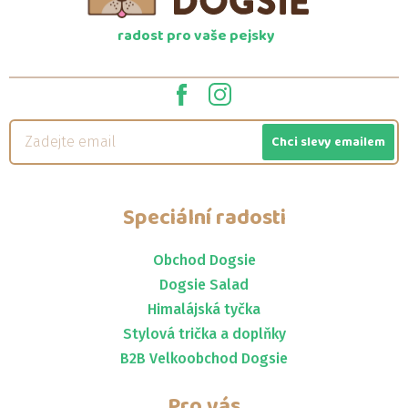
radost pro vaše pejsky
Chci slevy emailem
Speciální radosti
Obchod Dogsie
Dogsie Salad
Himalájská tyčka
Stylová trička a doplňky
B2B Velkoobchod Dogsie
Pro vás