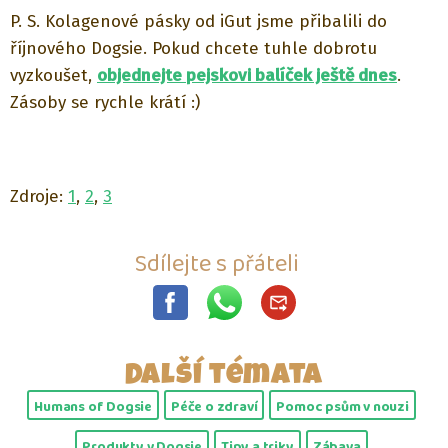
P. S. Kolagenové pásky od iGut jsme přibalili do
říjnového Dogsie. Pokud chcete tuhle dobrotu
vyzkoušet,
objednejte pejskovi balíček ještě dnes
.
Zásoby se rychle krátí :)
Zdroje:
1
,
2
,
3
Sdílejte s přáteli
Další témata
Humans of Dogsie
Péče o zdraví
Pomoc psům v nouzi
Produkty v Dogsie
Tipy a triky
Zábava