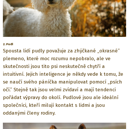
2. Pudl
Spousta lidí pudly považuje za zhýčkané „okrasné”
plemeno, které moc rozumu nepobralo, ale ve
skutečnosti jsou tito psi neskutečně chytří a
intuitivní. Jejich inteligence je někdy vede k tomu, že
se naučí svého páníčka manipulovat pomocí „psích
očí.” Stejně tak jsou velmi zvídaví a mají tendenci
pořádat výpravy do okolí. Pudlové jsou ale ideální
společníci, kteří milují kontakt s lidmi a jsou
oddanými členy rodiny.