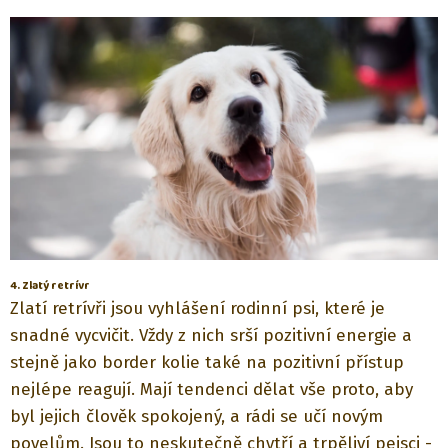
4. Zlatý retrívr
Zlatí retrívři jsou vyhlášení rodinní psi, které je
snadné vycvičit. Vždy z nich srší pozitivní energie a
stejně jako border kolie také na pozitivní přístup
nejlépe reagují. Mají tendenci dělat vše proto, aby
byl jejich člověk spokojený, a rádi se učí novým
povelům. Jsou to neskutečně chytří a trpěliví pejsci -