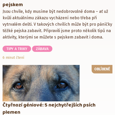
pejskem
Jsou chvíle, kdy musíme být nedobrovolně doma – ať už
kvůli aktuálnímu zákazu vycházení nebo třeba při
vytrvalém dešti. V takových chvílích může být pro páníčky
těžké pejska zabavit. Připravili jsme proto několik tipů na
aktivity, kterými se můžete s pejskem zabavit i doma.
TIPY A TRIKY
ZÁBAVA
6 minut čtení
OBLÍBENÉ
Čtyřnozí géniové: 5 nejchytřejších psích
plemen