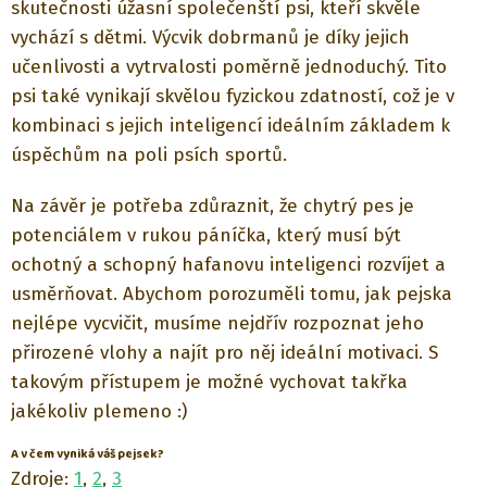
skutečnosti úžasní společenští psi, kteří skvěle
vychází s dětmi. Výcvik dobrmanů je díky jejich
učenlivosti a vytrvalosti poměrně jednoduchý. Tito
psi také vynikají skvělou fyzickou zdatností, což je v
kombinaci s jejich inteligencí ideálním základem k
úspěchům na poli psích sportů.
Na závěr je potřeba zdůraznit, že chytrý pes je
potenciálem v rukou páníčka, který musí být
ochotný a schopný hafanovu inteligenci rozvíjet a
usměrňovat. Abychom porozuměli tomu, jak pejska
nejlépe vycvičit, musíme nejdřív rozpoznat jeho
přirozené vlohy a najít pro něj ideální motivaci. S
takovým přístupem je možné vychovat takřka
jakékoliv plemeno :)
A v čem vyniká váš pejsek?
Zdroje:
1
,
2
,
3