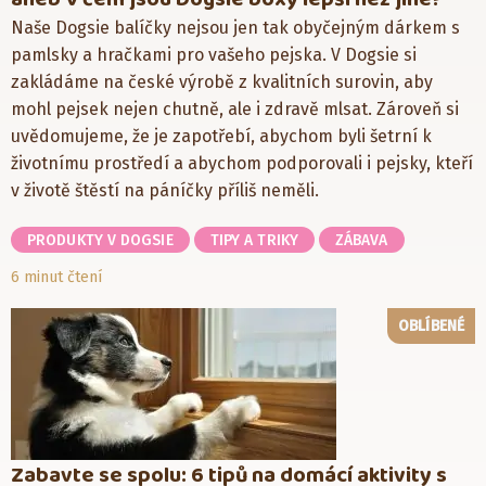
Naše Dogsie balíčky nejsou jen tak obyčejným dárkem s
pamlsky a hračkami pro vašeho pejska. V Dogsie si
zakládáme na české výrobě z kvalitních surovin, aby
mohl pejsek nejen chutně, ale i zdravě mlsat. Zároveň si
uvědomujeme, že je zapotřebí, abychom byli šetrní k
životnímu prostředí a abychom podporovali i pejsky, kteří
v životě štěstí na páníčky příliš neměli.
PRODUKTY V DOGSIE
TIPY A TRIKY
ZÁBAVA
6 minut čtení
OBLÍBENÉ
Zabavte se spolu: 6 tipů na domácí aktivity s