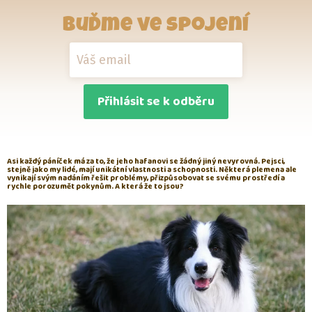
Buďme ve spojení
Přihlásit se k odběru
Asi každý páníček má za to, že jeho hafanovi se žádný jiný nevyrovná. Pejsci,
stejně jako my lidé, mají unikátní vlastnosti a schopnosti. Některá plemena ale
vynikají svým nadáním řešit problémy, přizpůsobovat se svému prostředí a
rychle porozumět pokynům. A která že to jsou?