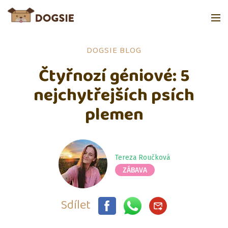
DOGSIE BLOG
Čtyřnozí géniové: 5
nejchytřejších psích
plemen
Tereza Roučková
ZÁBAVA
Sdílet