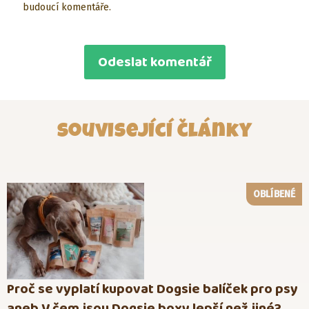
budoucí komentáře.
Související články
OBLÍBENÉ
Proč se vyplatí kupovat Dogsie balíček pro psy
aneb V čem jsou Dogsie boxy lepší než jiné?