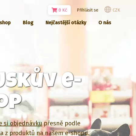
0
Kč
Přihlásit se
CZK
-shop
Blog
Nejčastější otázky
O nás
jskův e-
op
e si objednávku
přesně podle
a z produktů na našem e-shopu.