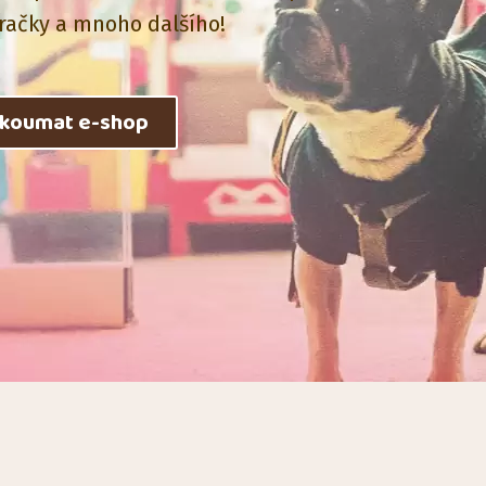
račky a mnoho dalšího!
zkoumat e-shop