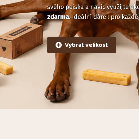
svého pejska a navíc využijte ak
zdarma
. Ideální dárek pro každé
Vybrat velikost