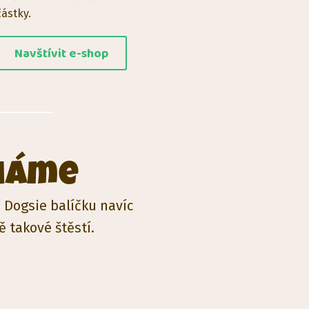
částky.
Navštívit e-shop
háme
Dogsie balíčku navíc
tě takové štěstí.