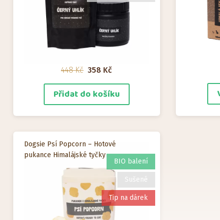
Původní
Aktuální
448
Kč
358
Kč
cena
cena
Přidat do košíku
byla:
je:
448 Kč.
358 Kč.
Dogsie Psí Popcorn – Hotové
pukance Himalájské tyčky
BIO balení
Sušené
Tip na dárek