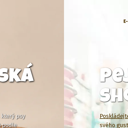
E
ská
Pe
sh
 který psy
Poskládejt
t podle
svého gust