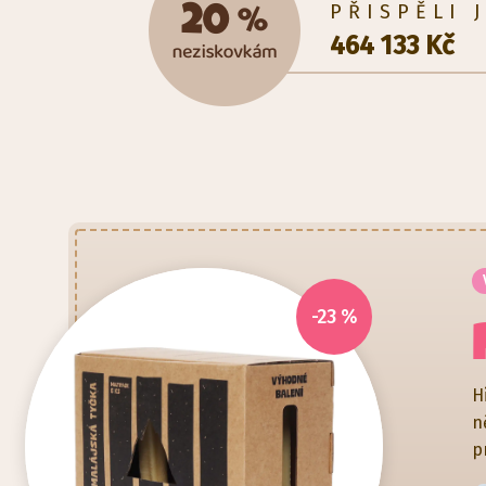
PŘISPĚLI 
551 786
Kč
-23 %
H
n
p