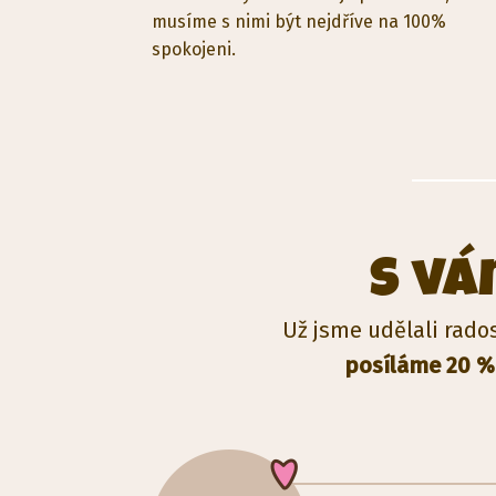
musíme s nimi být nejdříve na 100%
spokojeni.
S v
Už jsme udělali rado
posíláme 20 %