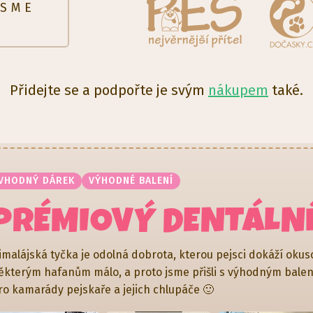
JSME
Přidejte se a podpořte je svým
nákupem
také.
VHODNÝ DÁREK
VÝHODNÉ BALENÍ
PRÉMIOVÝ DENTÁLN
imalájská tyčka je odolná dobrota, kterou pejsci dokáží okusov
ěkterým hafanům málo, a proto jsme přišli s výhodným balen
ro kamarády pejskaře a jejich chlupáče 🙂