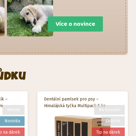
Více o novince
ůdku
ík –
Dentální pamlsek pro psy –
em
Himalájská tyčka Multipack 5 ks
Měkké
Na kousání
Novinka
Odolné
p na dárek
Tip na dárek