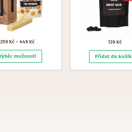
Rozpětí
259
Kč
–
449
Kč
139
Kč
cen:
Tento
Výběr možností
Přidat do koší
259 Kč
produkt
až
449 Kč
má
více
variant.
Možnosti
lze
vybrat
na