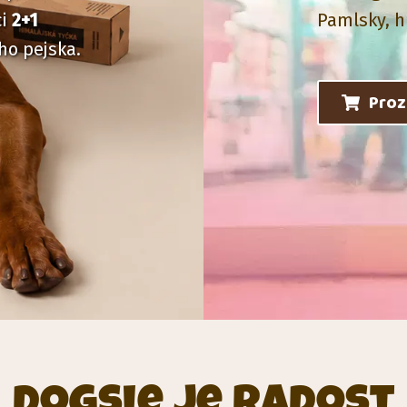
ci
2+1
Pamlsky, h
ho pejska.
Pro
Dogsie je radost