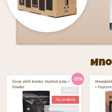
Mno
-20%
Černý uhlík kombo: Vepřové puky +
Himalájské
Powder
+ Popcorn
Měkké
Tip na dárek
Výhodná nabídka