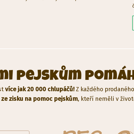
ámi pejskům pomá
st
více jak 20 000 chlupáčů!
Z každého prodaného 
 ze zisku na pomoc pejskům
, kteří neměli v živo