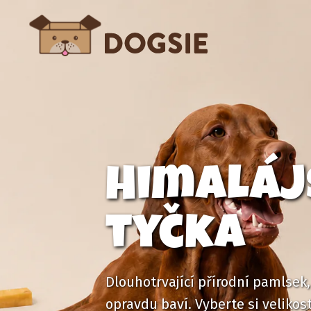
Himaláj
tyčka
Dlouhotrvající přírodní pamlsek,
opravdu baví. Vyberte si velikos