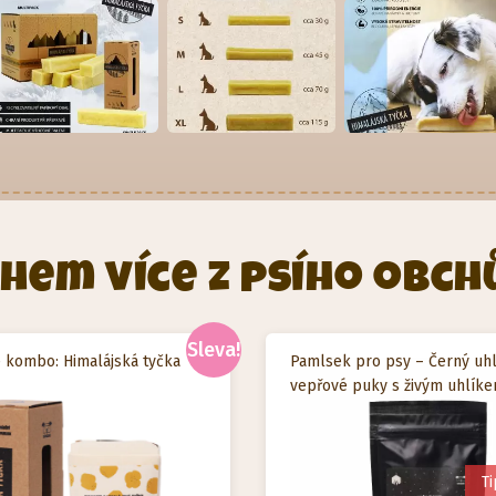
hem více z psího obch
Sleva!
 kombo: Himalájská tyčka
Pamlsek pro psy – Černý uhl
vepřové puky s živým uhlík
Ti