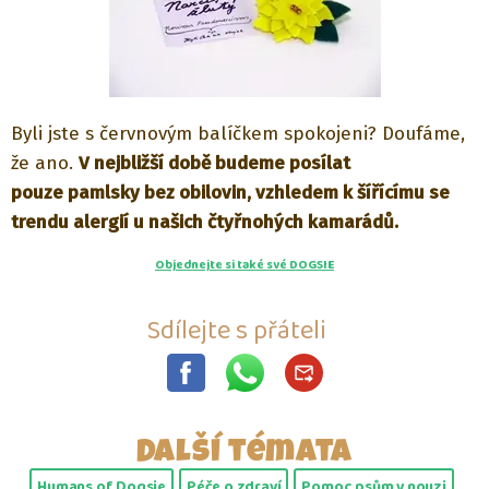
Byli jste s červnovým balíčkem spokojeni? Doufáme,
že ano.
V nejbližší době budeme posílat
pouze pamlsky bez obilovin, vzhledem k šířícímu se
trendu alergií u našich čtyřnohých kamarádů.
Objednejte si také své DOGSIE
Sdílejte s přáteli
Další témata
Humans of Dogsie
Péče o zdraví
Pomoc psům v nouzi