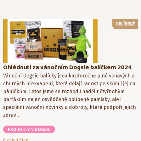
OBLÍBENÉ
Ohlédnutí za vánočním Dogsie balíčkem 2024
Vánoční Dogsie balíčky jsou každoročně plné voňavých a
chutných překvapení, která dělají radost pejskům i jejich
páníčkům. Letos jsme se rozhodli nadělit čtyřnohým
parťákům nejen osvědčené oblíbené pamlsky, ale i
speciální vánoční novinky a dobroty, které podpoří jejích
zdraví.
PRODUKTY V DOGSIE
6 minut čtení