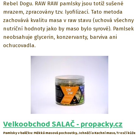
Rebel Dogu. RAW RAW pamlsky jsou totiž sušené
mrazem, zpracovány tzv. lyofilizací. Tato metoda
zachovává kvalitu masa v raw stavu (uchová všechny
nutriční hodnoty jako by maso bylo syrové). Pamlsek
neobsahuje glycerin, konzervanty, barviva ani
ochucovadla.
Velkoobchod SALAČ - propacky.cz
Pamlsky v balíčku: Měkká masová pochoutky, Jehněčí a Kachní maso, Tresčí kůže