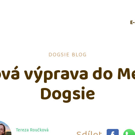
E
DOGSIE BLOG
vá výprava do Me
Dogsie
Sdílet
Tereza Roučková