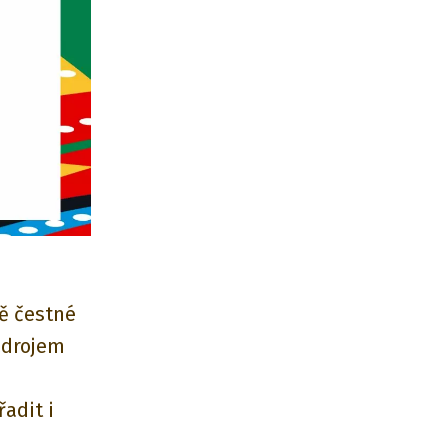
ně čestné
 zdrojem
adit i