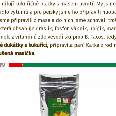
milují kukuřičné placky s masem uvnitř. My jsme
ídlo vytunili a pro pejsky jsme ho připravili naop
jsme připravili z masa a do nich jsme schovali tro
která
obsahuje draslík, fosfor, vápník, hořčík, ma
inek, z vitamínů zde vévodí skupina B. Tacos, ted
 dukátky s kukuřicí
, připravila paní Katka z rodi
ušená masíčka
.