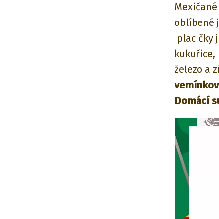
Mexičané 
oblíbené j
placičky 
kukuřice, 
železo a z
vemínkové
Domácí s