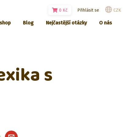
0
Kč
Přihlásit se
CZK
-shop
Blog
Nejčastější otázky
O nás
xika s