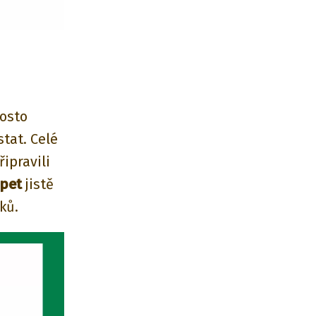
rosto
tat. Celé
ipravili
pet
jistě
ků.