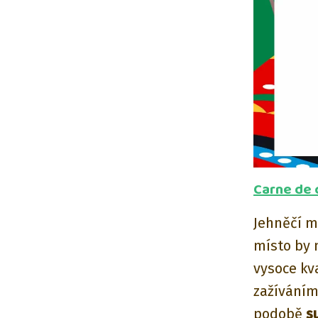
Carne de 
Jehněčí m
místo by m
vysoce kva
zažíváním
podobě
s