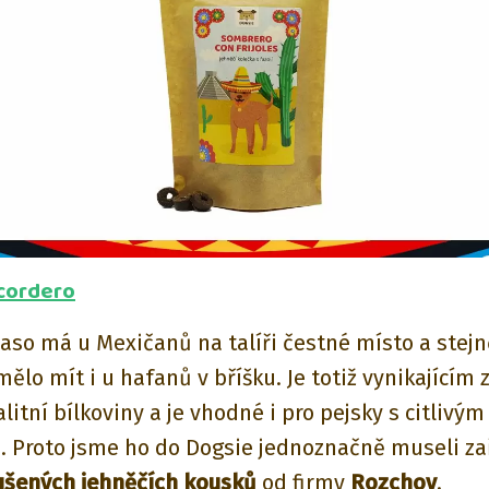
cordero
aso má u Mexičanů na talíři čestné místo a stej
ělo mít i u hafanů v bříšku. Je totiž vynikajícím
litní bílkoviny a je vhodné i pro pejsky s citlivým
. Proto jsme ho do Dogsie jednoznačně museli zař
ušených jehněčích kousků
od firmy
Rozchov
.