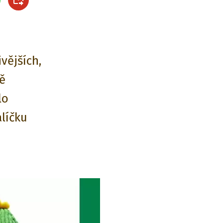
vějších,
ě
lo
líčku