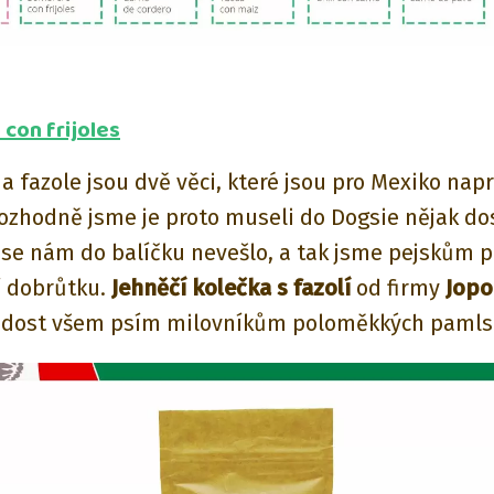
con frijoles
a fazole jsou dvě věci, které jsou pro Mexiko nap
Rozhodně jsme je proto museli do Dogsie nějak dos
se nám do balíčku nevešlo, a tak jsme pejskům př
í dobrůtku.
Jehněčí kolečka s fazolí
od firmy
Jopo
adost všem psím milovníkům poloměkkých pamls