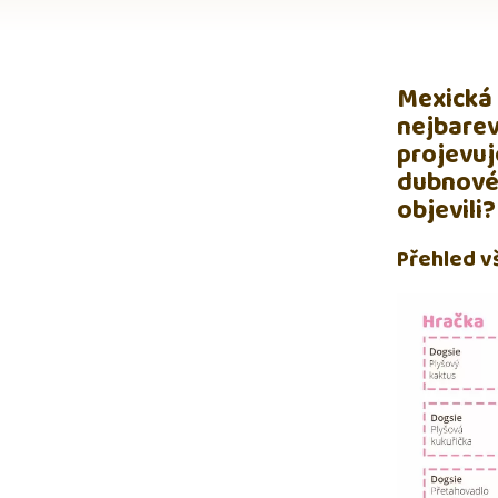
Mexická 
nejbarev
projevuj
dubnové 
objevili?
Přehled v