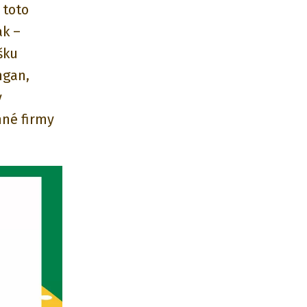
 toto
ak –
šku
ngan,
y
nné firmy