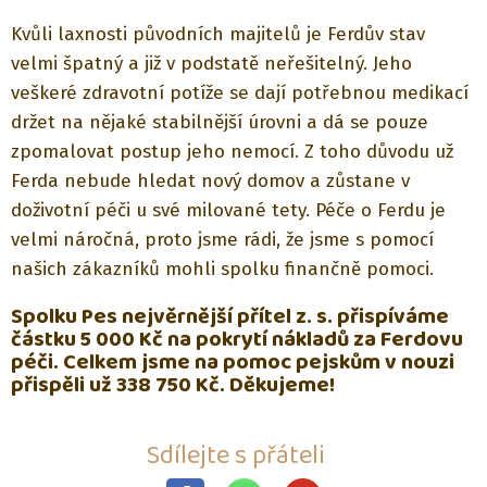
Kvůli laxnosti původních majitelů je Ferdův stav
velmi špatný a již v podstatě neřešitelný. Jeho
veškeré zdravotní potíže se dají potřebnou medikací
držet na nějaké stabilnější úrovni a dá se pouze
zpomalovat postup jeho nemocí. Z toho důvodu už
Ferda nebude hledat nový domov a zůstane v
doživotní péči u své milované tety. Péče o Ferdu je
velmi náročná, proto jsme rádi, že jsme s pomocí
našich zákazníků mohli spolku finančně pomoci.
Spolku Pes nejvěrnější přítel z. s. přispíváme
částku 5 000 Kč na pokrytí nákladů za Ferdovu
péči. Celkem jsme na pomoc pejskům v nouzi
přispěli už 338 750 Kč. Děkujeme!
Sdílejte s přáteli