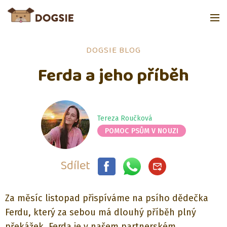
DOGSIE BLOG
Ferda a jeho příběh
Tereza Roučková
POMOC PSŮM V NOUZI
Sdílet
Za měsíc listopad přispíváme na psího dědečka
Ferdu, který za sebou má dlouhý příběh plný
překážek. Ferda je v našem partnerském