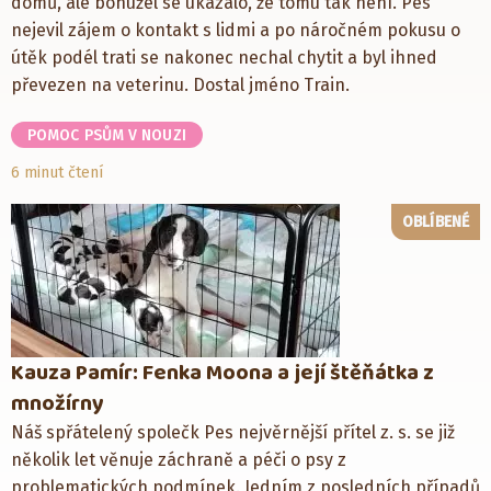
domů, ale bohužel se ukázalo, že tomu tak není. Pes
nejevil zájem o kontakt s lidmi a po náročném pokusu o
útěk podél trati se nakonec nechal chytit a byl ihned
převezen na veterinu. Dostal jméno Train.
POMOC PSŮM V NOUZI
6 minut čtení
OBLÍBENÉ
Kauza Pamír: Fenka Moona a její štěňátka z
množírny
Náš spřátelený společk Pes nejvěrnější přítel z. s. se již
několik let věnuje záchraně a péči o psy z
problematických podmínek. Jedním z posledních případů