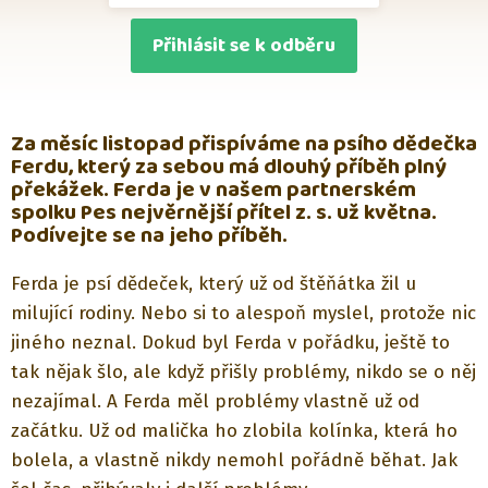
Přihlásit se k odběru
Za měsíc listopad přispíváme na psího dědečka
Ferdu, který za sebou má dlouhý příběh plný
překážek. Ferda je v našem partnerském
spolku Pes nejvěrnější přítel z. s. už května.
Podívejte se na jeho příběh.
Ferda je psí dědeček, který už od štěňátka žil u
milující rodiny. Nebo si to alespoň myslel, protože nic
jiného neznal. Dokud byl Ferda v pořádku, ještě to
tak nějak šlo, ale když přišly problémy, nikdo se o něj
nezajímal. A Ferda měl problémy vlastně už od
začátku. Už od malička ho zlobila kolínka, která ho
bolela, a vlastně nikdy nemohl pořádně běhat. Jak