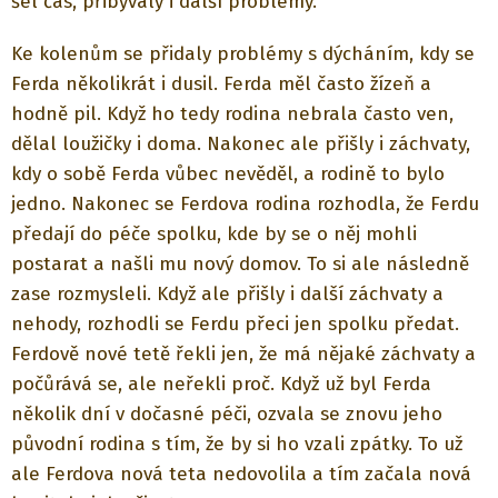
šel čas, přibývaly i další problémy.
Ke kolenům se přidaly problémy s dýcháním, kdy se
Ferda několikrát i dusil. Ferda měl často žízeň a
hodně pil. Když ho tedy rodina nebrala často ven,
dělal loužičky i doma. Nakonec ale přišly i záchvaty,
kdy o sobě Ferda vůbec nevěděl, a rodině to bylo
jedno. Nakonec se Ferdova rodina rozhodla, že Ferdu
předají do péče spolku, kde by se o něj mohli
postarat a našli mu nový domov. To si ale následně
zase rozmysleli. Když ale přišly i další záchvaty a
nehody, rozhodli se Ferdu přeci jen spolku předat.
Ferdově nové tetě řekli jen, že má nějaké záchvaty a
počůrává se, ale neřekli proč. Když už byl Ferda
několik dní v dočasné péči, ozvala se znovu jeho
původní rodina s tím, že by si ho vzali zpátky. To už
ale Ferdova nová teta nedovolila a tím začala nová