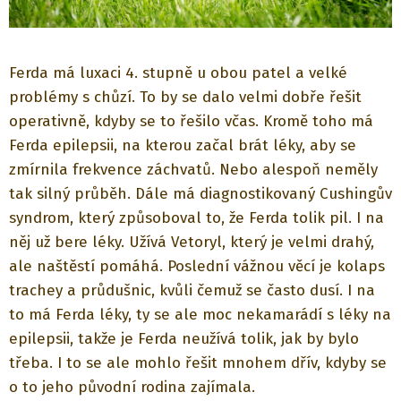
Ferda má luxaci 4. stupně u obou patel a velké
problémy s chůzí. To by se dalo velmi dobře řešit
operativně, kdyby se to řešilo včas. Kromě toho má
Ferda epilepsii, na kterou začal brát léky, aby se
zmírnila frekvence záchvatů. Nebo alespoň neměly
tak silný průběh. Dále má diagnostikovaný Cushingův
syndrom, který způsoboval to, že Ferda tolik pil. I na
něj už bere léky. Užívá Vetoryl, který je velmi drahý,
ale naštěstí pomáhá. Poslední vážnou věcí je kolaps
trachey a průdušnic, kvůli čemuž se často dusí. I na
to má Ferda léky, ty se ale moc nekamarádí s léky na
epilepsii, takže je Ferda neužívá tolik, jak by bylo
třeba. I to se ale mohlo řešit mnohem dřív, kdyby se
o to jeho původní rodina zajímala.