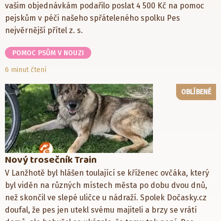
vašim objednávkám podařilo poslat 4 500 Kč na pomoc
pejskům v péči našeho spřáteleného spolku Pes
nejvěrnější přítel z. s.
POMOC PSŮM V NOUZI
6 minut čtení
OBLÍBENÉ
Nový trosečník Train
V Lanžhotě byl hlášen toulající se kříženec ovčáka, který
byl viděn na různých místech města po dobu dvou dnů,
než skončil ve slepé uličce u nádraží. Spolek Dočasky.cz
doufal, že pes jen utekl svému majiteli a brzy se vrátí