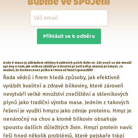
Buďme ve spojení
Přihlásit se k odběru
Dobré maso je základem většiny kvalitních psích dobrot. Zároveň se ale množí
zprávy o tom, jak velkou zátěží pro životní prostředí je masný průmysl. Je
možné, že budoucnost psího krmiva už bzučí zpovzdálí?
Řada vědců i firem hledá způsoby, jak efektivně
vyrábět kvalitní a zdravé bílkoviny, které zároveň
nevytváří velké množství znečištění a skleníkových
plynů jako tradiční výroba masa. Jedním z takových
řešení je využití hmyzu jako zdroje proteinu. Hmyz je
nenáročný na chov a kromě bílkovin obsahuje
spoustu dalších důležitých živin. Hmyzí protein navíc
řeší hned několik problémů, které pejskaře trápí