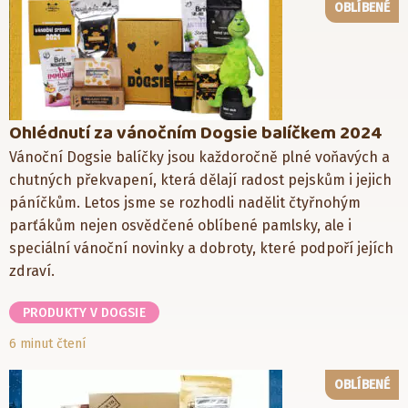
OBLÍBENÉ
Ohlédnutí za vánočním Dogsie balíčkem 2024
Vánoční Dogsie balíčky jsou každoročně plné voňavých a
chutných překvapení, která dělají radost pejskům i jejich
páníčkům. Letos jsme se rozhodli nadělit čtyřnohým
parťákům nejen osvědčené oblíbené pamlsky, ale i
speciální vánoční novinky a dobroty, které podpoří jejích
zdraví.
PRODUKTY V DOGSIE
6 minut čtení
OBLÍBENÉ