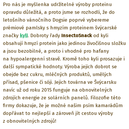
Pro nás je myšlenka udržitelné výroby proteinu
opravdu důležitá, a proto jsme se rozhodli, že do
letošního vánočního Dogsie poprvé vybereme
prémiové pamlsky s hmyzím proteinem švýcarské
značky
kyli
. Dobroty řady
InsectoSnack
od kyli
obsahují hmyzí protein jako jedinou živočišnou složku
a jsou bezobilné, a proto i vhodné pro hafany
na hypoalergenní stravě. Kromě toho kyli prosazuje i
další sympatické hodnoty. Výroba jejich dobrot se
obejde bez cukru, mléčných produktů, umělých
přísad, pšenice či sóji. Jejich továrna ve Švýcarsku
navíc už od roku 2015 funguje na obnovitelných
zdrojích energie ze solárních panelů. Filozofie této
firmy dokazuje, že je možné našim psím kamarádům
dopřávat to nejlepší a zároveň jít cestou výroby
z obnovitelných zdrojů!