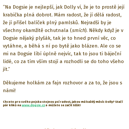
“Na Dogsie je nejlepší, jak Dolly ví, že je to prostě její
krabička plná dobrot. Mám radost, že jí dělá radost,
že jí přišel balíček plný pamlsků. Nejradši by je
všechny okamžitě ochutnala (
smích
). Někdy když je v
Dogsie nějaký plyšák, tak je to hned první věc, co
vytáhne, a běhá s ní po bytě jako blázen. Ale co se
mi na Dogsie líbí úplně nejvíc, tak to jsou ti báječní
lidé, co za tím vším stojí a rozhodli se do toho všeho
jít.”
Děkujeme holkám za fajn rozhovor a za to, že jsou s
námi!
Chcete pro svého pejska stejnou psí radost, jakou má každý měsíc Dolly? Stačí
pár kliků na
www.dogsie.cz
a můžete se začít těšit!