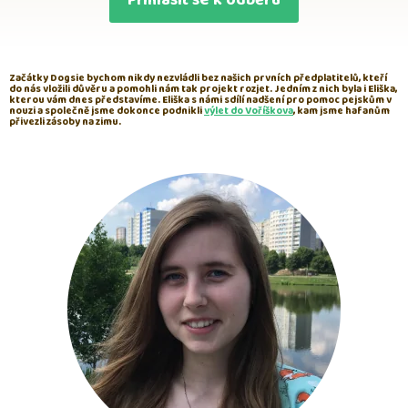
Začátky Dogsie bychom nikdy nezvládli bez našich prvních předplatitelů, kteří
do nás vložili důvěru a pomohli nám tak projekt rozjet. Jedním z nich byla i Eliška,
kterou vám dnes představíme. Eliška s námi sdílí nadšení pro pomoc pejskům v
nouzi a společně jsme dokonce podnikli
výlet do Voříškova
, kam jsme hafanům
přivezli zásoby na zimu.