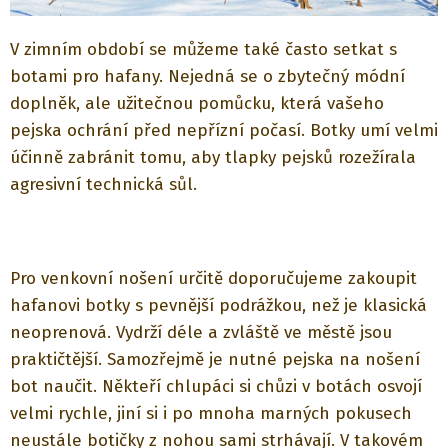
V zimním období se můžeme také často setkat s
botami pro hafany. Nejedná se o zbytečný módní
doplněk, ale užitečnou pomůcku, která vašeho
pejska ochrání před nepřízní počasí. Botky umí velmi
účinně zabránit tomu, aby tlapky pejsků rozežírala
agresivní technická sůl.
Pro venkovní nošení určitě doporučujeme zakoupit
hafanovi botky s pevnější podrážkou, než je klasická
neoprenová. Vydrží déle a zvláště ve městě jsou
praktičtější. Samozřejmě je nutné pejska na nošení
bot naučit. Někteří chlupáci si chůzi v botách osvojí
velmi rychle, jiní si i po mnoha marných pokusech
neustále botičky z nohou sami strhávají. V takovém