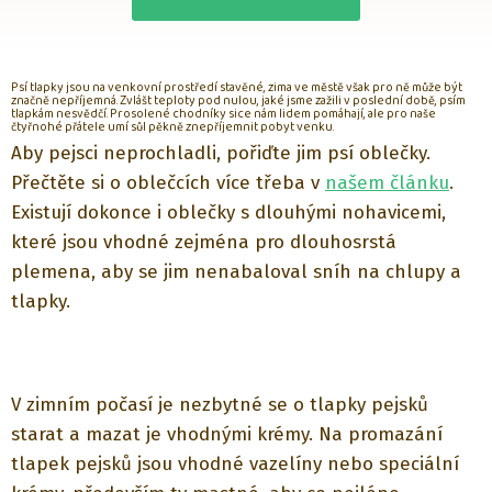
Psí tlapky jsou na venkovní prostředí stavěné, zima ve městě však pro ně může být
značně nepříjemná. Zvlášt teploty pod nulou, jaké jsme zažili v poslední době, psím
tlapkám nesvědčí. Prosolené chodníky sice nám lidem pomáhají, ale pro naše
čtyřnohé přátele umí
sůl
pěkně znepříjemnit pobyt venku.
Aby pejsci neprochladli, pořiďte jim psí oblečky.
Přečtěte si o oblečcích více třeba v
našem článku
.
Existují dokonce i oblečky s dlouhými nohavicemi,
které jsou vhodné zejména pro dlouhosrstá
plemena, aby se jim nenabaloval sníh na chlupy a
tlapky.
V zimním počasí je nezbytné se o tlapky pejsků
starat a mazat je vhodnými krémy. Na promazání
tlapek pejsků jsou vhodné vazelíny nebo speciální