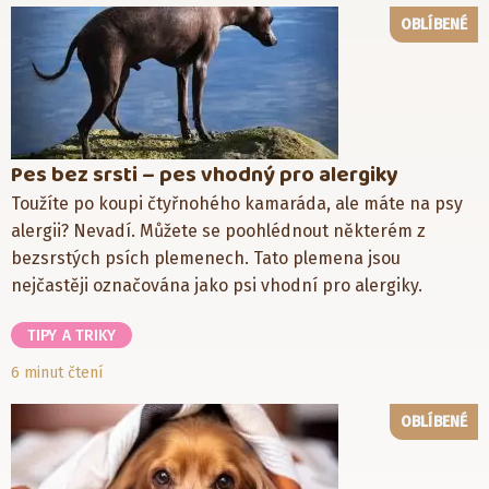
OBLÍBENÉ
Pes bez srsti – pes vhodný pro alergiky
Toužíte po koupi čtyřnohého kamaráda, ale máte na psy
alergii? Nevadí. Můžete se poohlédnout některém z
bezsrstých psích plemenech. Tato plemena jsou
nejčastěji označována jako psi vhodní pro alergiky.
TIPY A TRIKY
6 minut čtení
OBLÍBENÉ