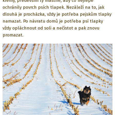
krémy, především ty mastné, aby co nejlépe
ochránily povrch psích tlapek. Nezáleží na to, jak
dlouhá je procházka, vždy je potřeba pejskům tlapky
namazat. Po návratu domů je potřeba psí tlapky
vždy opláchnout od soli a nečistot a pak znovu
promazat.