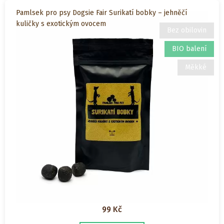
Pamlsek pro psy Dogsie Fair Surikatí bobky – jehněčí
kuličky s exotickým ovocem
Bez obilovin
BIO balení
Měkké
99
Kč