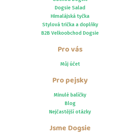
Dogsie Salad
Himalájská tyčka
Stylová trička a doplňky
B2B Velkoobchod Dogsie
Pro vás
Můj účet
Pro pejsky
Minulé balíčky
Blog
Nejčastější otázky
Jsme
Dogsie