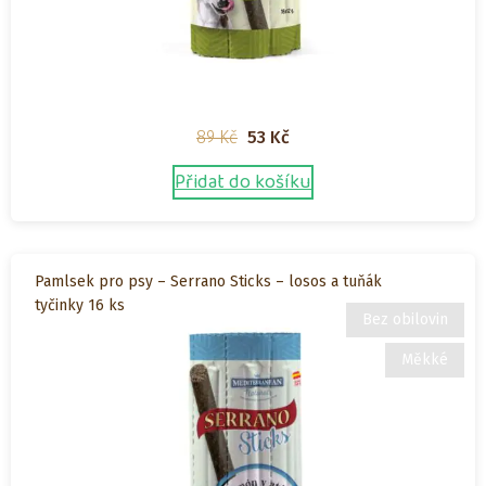
Původní
Aktuální
89
Kč
53
Kč
cena
cena
Přidat do košíku
byla:
je:
89 Kč.
53 Kč.
Pamlsek pro psy – Serrano Sticks – losos a tuňák
tyčinky 16 ks
Bez obilovin
Měkké