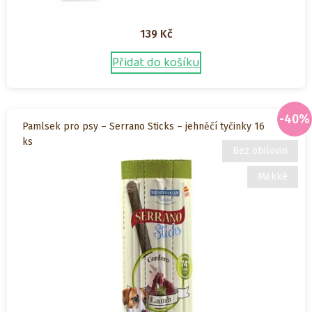
139
Kč
Přidat do košíku
-40%
Pamlsek pro psy – Serrano Sticks – jehněčí tyčinky 16
ks
Bez obilovin
Měkké