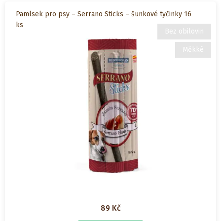
Pamlsek pro psy – Serrano Sticks – šunkové tyčinky 16
ks
Bez obilovin
Měkké
89
Kč