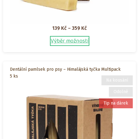
Rozpětí
139
Kč
–
359
Kč
cen:
Výběr možností
Tento
139 Kč
produkt
až
má
359 Kč
více
Dentální pamlsek pro psy – Himalájská tyčka Multipack
variant.
5 ks
Možnosti
Na kousání
lze
Odolné
vybrat
na
Tip na dárek
stránce
produktu