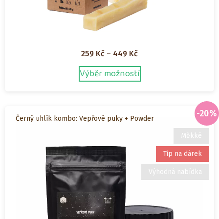
Rozpětí
259
Kč
–
449
Kč
cen:
Výběr možností
Tento
259 Kč
produkt
až
má
449 Kč
více
-20%
Černý uhlík kombo: Vepřové puky + Powder
variant.
Možnosti
Měkké
lze
Tip na dárek
vybrat
na
Výhodná nabídka
stránce
produktu