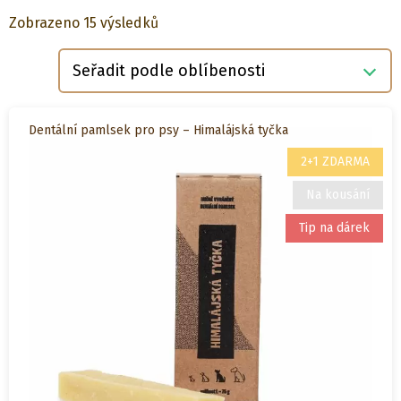
Seřazeno
Zobrazeno 15 výsledků
podle
oblíbenosti
Dentální pamlsek pro psy – Himalájská tyčka
2+1 ZDARMA
Na kousání
Tip na dárek