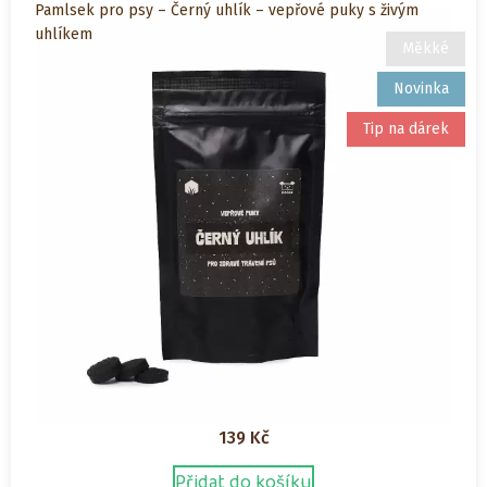
Pamlsek pro psy – Černý uhlík – vepřové puky s živým
uhlíkem
Měkké
Novinka
Tip na dárek
139
Kč
Přidat do košíku