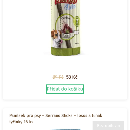
Původní
Aktuální
89
Kč
53
Kč
cena
cena
Přidat do košíku
byla:
je:
89 Kč.
53 Kč.
Pamlsek pro psy – Serrano Sticks – losos a tuňák
tyčinky 16 ks
Bez obilovin