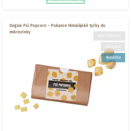
Dogsie Psí Popcorn – Pukance Himalájské tyčky do
mikrovlnky
Bez obilovin
Křupavé
Novinka