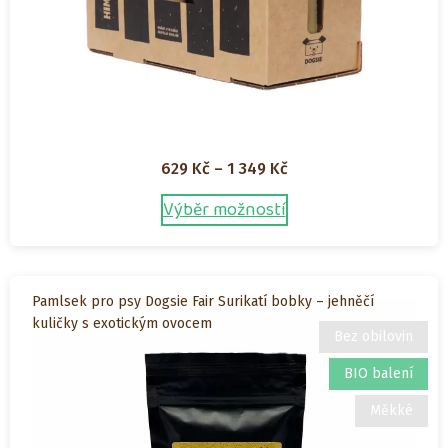
Rozpětí
629
Kč
–
1 349
Kč
cen:
Výběr možností
Tento
629 Kč
produkt
až
má
1
více
349 Kč
Pamlsek pro psy Dogsie Fair Surikatí bobky – jehněčí
variant.
kuličky s exotickým ovocem
Možnosti
Bez obilovin
lze
BIO balení
vybrat
na
Měkké
stránce