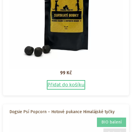
produktu
99
Kč
Přidat do košíku
Dogsie Psí Popcorn – Hotové pukance Himalájské tyčky
BIO balení