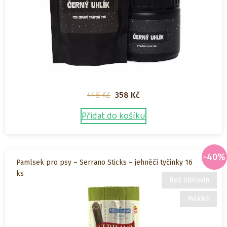
Původní
Aktuální
448
Kč
358
Kč
cena
cena
Přidat do košíku
byla:
je:
448 Kč.
358 Kč.
-40%
Pamlsek pro psy – Serrano Sticks – jehněčí tyčinky 16
ks
Bez obilovin
Měkké