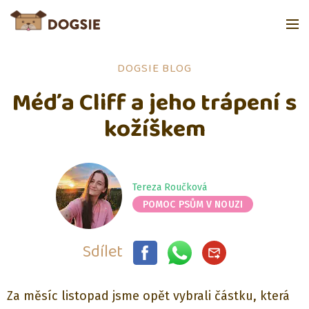
DOGSIE BLOG
Méďa Cliff a jeho trápení s
kožíškem
Tereza Roučková
POMOC PSŮM V NOUZI
Sdílet
Za měsíc listopad jsme opět vybrali částku, která