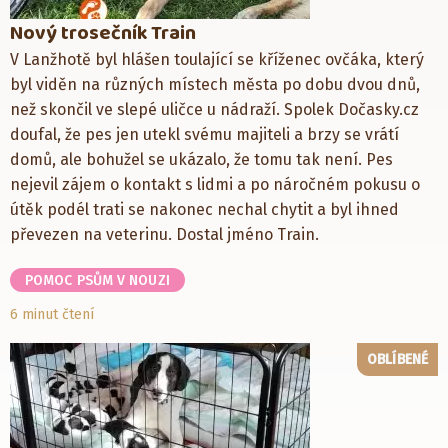
Nový trosečník Train
V Lanžhotě byl hlášen toulající se kříženec ovčáka, který
byl viděn na různých místech města po dobu dvou dnů,
než skončil ve slepé uličce u nádraží. Spolek Dočasky.cz
doufal, že pes jen utekl svému majiteli a brzy se vrátí
domů, ale bohužel se ukázalo, že tomu tak není. Pes
nejevil zájem o kontakt s lidmi a po náročném pokusu o
útěk podél trati se nakonec nechal chytit a byl ihned
převezen na veterinu. Dostal jméno Train.
POMOC PSŮM V NOUZI
6 minut čtení
OBLÍBENÉ