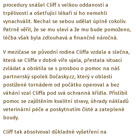
procedury snášel Cliff s velkou oddaností a
trpělivostí a ošetřující lékaři si ho nemohli
vynachválit. Nechal se sebou udělat úplně cokoliv.
Patrně věřil, že se mu uleví a že mu bude pomoženo,
léčba však byla zdlouhavá a finančně náročná.
V mezičase se původní rodina Cliffa vzdala a slečna,
která se Cliffa v dobré víře ujala, přestala situaci
zvládat a obrátila se s prosbou o pomoc na náš
partnerský spolek Dočasky.cz, který v oblasti
postižené tornádem od počátku operoval a bez
váhání vzal Cliffa pod svá ochranná křídla. Přislíbil
pomoc se zajištěním kvalitní stravy, úhrady nákladů
veterinární péče a poskytnutím čisté a zateplené
boudy.
Cliff tak absolvoval důkladné vyšetření na