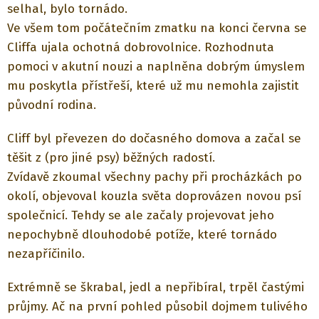
selhal, bylo tornádo.
Ve všem tom počátečním zmatku na konci června se
Cliffa ujala ochotná dobrovolnice. Rozhodnuta
pomoci v akutní nouzi a naplněna dobrým úmyslem
mu poskytla přístřeší, které už mu nemohla zajistit
původní rodina.
Cliff byl převezen do dočasného domova a začal se
těšit z (pro jiné psy) běžných radostí.
Zvídavě zkoumal všechny pachy při procházkách po
okolí, objevoval kouzla světa doprovázen novou psí
společnicí. Tehdy se ale začaly projevovat jeho
nepochybně dlouhodobé potíže, které tornádo
nezapříčinilo.
Extrémně se škrabal, jedl a nepřibíral, trpěl častými
průjmy. Ač na první pohled působil dojmem tulivého