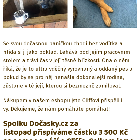
Se svou dočasnou paničkou chodí bez vodítka a
hlídá si ji jako poklad. Lehává pod jejím pracovním
stolem a tráví čas v její těsné blízkosti. Ona o něm
říká, že je to ultra vděčný vyrovnaný a oddaný pes a
pokud by se pro něj nenašla dokonalejší rodina,
zůstane v té její, kterou si bezmezně zamiloval.
Nákupem v našem eshopu jste Cliffovi přispěli i
vy. Děkujeme, že nám pomáháte pomáhat!
Spolku Dočasky.cz za
listopad přispíváme částku 3 500 Kč