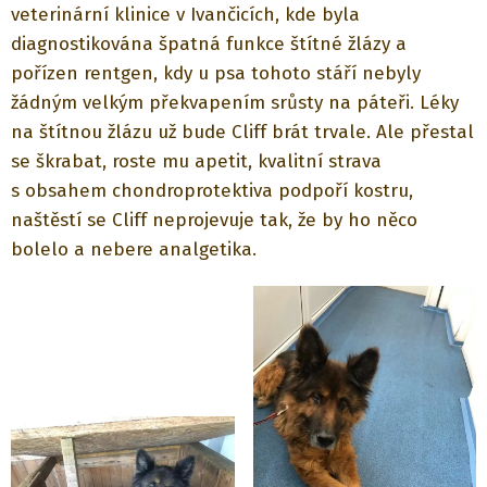
veterinární klinice v Ivančicích, kde byla
diagnostikována špatná funkce štítné žlázy a
pořízen rentgen, kdy u psa tohoto stáří nebyly
žádným velkým překvapením srůsty na páteři. Léky
na štítnou žlázu už bude Cliff brát trvale. Ale přestal
se škrabat, roste mu apetit, kvalitní strava
s obsahem chondroprotektiva podpoří kostru,
naštěstí se Cliff neprojevuje tak, že by ho něco
bolelo a nebere analgetika.