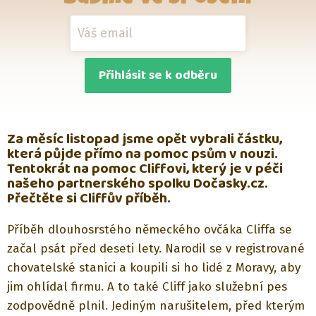
Přihlásit se k odběru
Za měsíc listopad jsme opět vybrali částku,
která půjde přímo na pomoc psům v nouzi.
Tentokrát na pomoc Cliffovi, který je v péči
našeho partnerského spolku Dočasky.cz.
Přečtěte si Cliffův příběh.
Příběh dlouhosrstého německého ovčáka Cliffa se
začal psát před deseti lety. Narodil se v registrované
chovatelské stanici a koupili si ho lidé z Moravy, aby
jim ohlídal firmu. A to také Cliff jako služební pes
zodpovědně plnil. Jediným narušitelem, před kterým