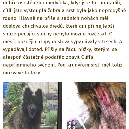
dobře osrstěného medvídka, když jste ho pohladili,
cítili jste vystouplá žebra a srst byla jako neprodyšné
rouno. Hlavně na břiše a zadních nohách měl
doslova chuchvalce dredů, které ani při nejlepší
snaze pečující slečny nebylo možné rozčesat. O
měsíc později chlupy doslova vypadávaly v trsech. A
vypadávají doteď. Přišly na řadu nůžky, kterými se
alespoň částečně podařilo zbavit Cliffa
nepříjemného svědění. Pod krunýřem srsti měl totiž
mokvavé boláky.