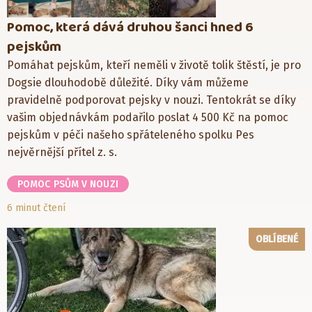
Pomoc, která dává druhou šanci hned 6
pejskům
Pomáhat pejskům, kteří neměli v životě tolik štěstí, je pro
Dogsie dlouhodobě důležité. Díky vám můžeme
pravidelně podporovat pejsky v nouzi. Tentokrát se díky
vašim objednávkám podařilo poslat 4 500 Kč na pomoc
pejskům v péči našeho spřáteleného spolku Pes
nejvěrnější přítel z. s.
POMOC PSŮM V NOUZI
6 minut čtení
OBLÍBENÉ