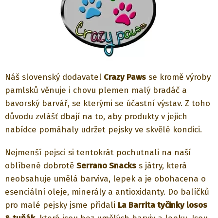
Náš slovenský dodavatel
Crazy Paws
se kromě výroby
pamlsků věnuje i chovu plemen malý bradáč a
bavorský barvář, se kterými se účastní výstav. Z toho
důvodu zvlášť dbají na to, aby produkty v jejich
nabídce pomáhaly udržet pejsky ve skvělé kondici.
Nejmenší pejsci si tentokrát pochutnali na naší
oblíbené dobrotě
Serrano Snacks
s játry, která
neobsahuje umělá barviva, lepek a je obohacena o
esenciální oleje, minerály a antioxidanty. Do balíčků
pro malé pejsky jsme přidali
La Barrita tyčinky losos