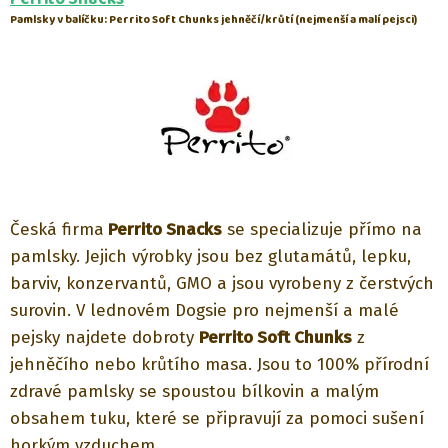
Pamlsky v balíčku: Perrito Soft Chunks jehněčí/krůtí
(nejmenší a malí pejsci)
Česká firma
Perrito Snacks
se specializuje přímo na
pamlsky. Jejich výrobky jsou bez glutamátů, lepku,
barviv, konzervantů, GMO a jsou vyrobeny z čerstvých
surovin. V lednovém Dogsie pro nejmenší a malé
pejsky najdete dobroty
Perrito Soft Chunks
z
jehněčího nebo krůtího masa. Jsou to 100% přírodní
zdravé pamlsky se spoustou bílkovin a malým
obsahem tuku, které se připravují za pomoci sušení
horkým vzduchem.