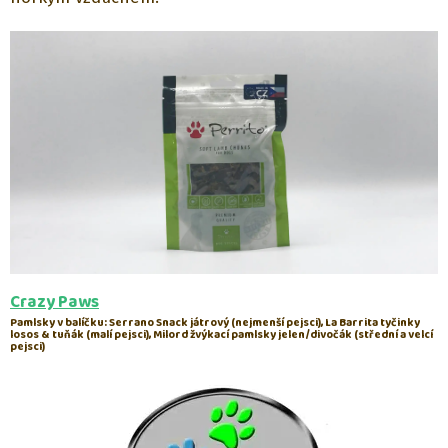
Crazy Paws
Pamlsky v balíčku: Serrano Snack játrový (nejmenší pejsci), La Barrita tyčinky
losos & tuňák (malí pejsci), Milord žvýkací pamlsky jelen/divočák (střední a velcí
pejsci)