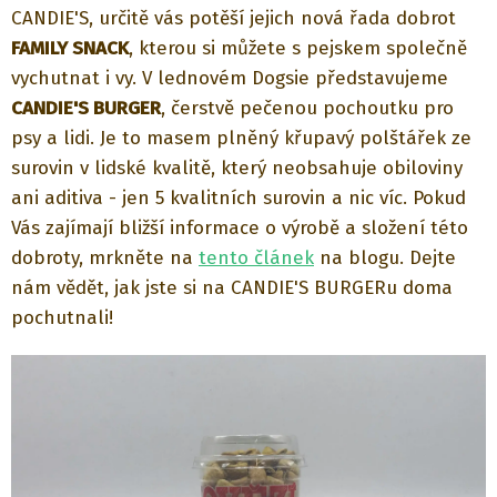
CANDIE'S, určitě vás potěší jejich nová řada dobrot
FAMILY SNACK
, kterou si můžete s pejskem společně
vychutnat i vy. V lednovém Dogsie představujeme
CANDIE'S BURGER
, č
erstvě pečenou pochoutku pro
psy a lidi. Je to masem plněný křupavý polštářek ze
surovin v lidské kvalitě, který neobsahuje obiloviny
ani aditiva - jen 5 kvalitních surovin a nic víc. Pokud
Vás zajímají bližší informace o výrobě a složení této
dobroty, mrkněte na
tento článek
na blogu. Dejte
nám vědět, jak jste si na CANDIE'S BURGERu doma
pochutnali!