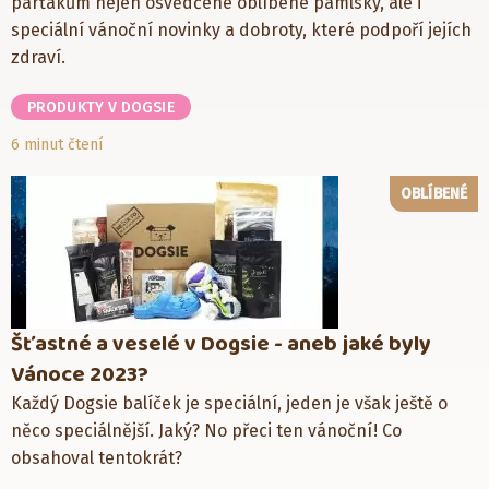
parťákům nejen osvědčené oblíbené pamlsky, ale i
speciální vánoční novinky a dobroty, které podpoří jejích
zdraví.
PRODUKTY V DOGSIE
6 minut čtení
OBLÍBENÉ
Šťastné a veselé v Dogsie - aneb jaké byly
Vánoce 2023?
Každý Dogsie balíček je speciální, jeden je však ještě o
něco speciálnější. Jaký? No přeci ten vánoční! Co
obsahoval tentokrát?