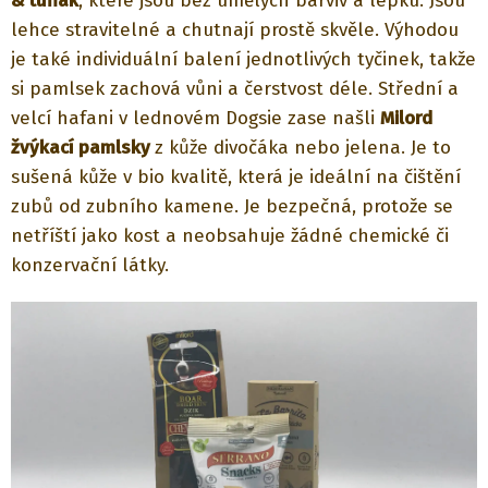
& tuňák
, které jsou bez umělých barviv a lepku. Jsou
lehce stravitelné a chutnají prostě skvěle. Výhodou
je také individuální balení jednotlivých tyčinek, takže
si pamlsek zachová vůni a čerstvost déle. Střední a
velcí hafani v lednovém Dogsie zase našli
Milord
žvýkací pamlsky
z kůže divočáka nebo jelena. Je to
sušená kůže v bio kvalitě, která je ideální na čištění
zubů od zubního kamene.
Je bezpečná, protože se
netříští jako kost a neobsahuje žádné chemické či
konzervační látky.