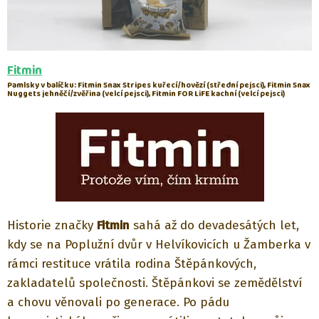
Fitmin
Pamlsky v balíčku: Fitmin Snax Stripes kuřecí/hovězí (střední pejsci), Fitmin Snax
Nuggets jehněčí/zvěřina (velcí pejsci), Fitmin FOR LiFE kachní (velcí pejsci)
Historie značky
Fitmin
sahá až do devadesátých let,
kdy se na Poplužní dvůr v Helvíkovicích u Žamberka v
rámci restituce vrátila rodina Štěpánkových,
zakladatelů společnosti. Štěpánkovi se zemědělství
a chovu věnovali po generace. Po pádu