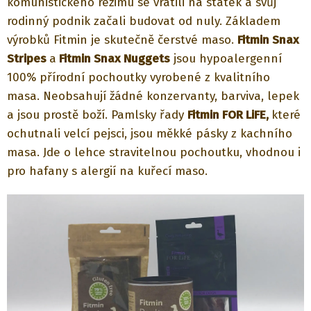
komunistického režimu se vrátili na statek a svůj
rodinný podnik začali budovat od nuly. Základem
výrobků Fitmin je skutečně čerstvé maso.
Fitmin Snax
Stripes
a
Fitmin Snax Nuggets
jsou hypoalergenní
100% přírodní pochoutky vyrobené z kvalitního
masa. Neobsahují žádné konzervanty, barviva, lepek
a jsou prostě boží. Pamlsky řady
Fitmin FOR LiFE,
které
ochutnali velcí pejsci, jsou měkké pásky z kachního
masa. Jde o lehce stravitelnou pochoutku, vhodnou i
pro hafany s alergií na kuřecí maso.