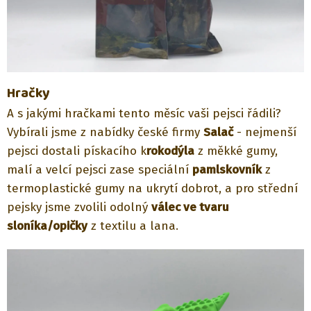
Hračky
A s jakými hračkami tento měsíc vaši pejsci řádili?
Vybírali jsme z nabídky české firmy
Salač
- nejmenší
pejsci dostali pískacího k
rokodýla
z měkké gumy,
malí a velcí pejsci zase speciální
pamlskovník
z
termoplastické gumy na ukrytí dobrot, a pro střední
pejsky jsme zvolili odolný
válec ve tvaru
sloníka/opičky
z textilu a lana.