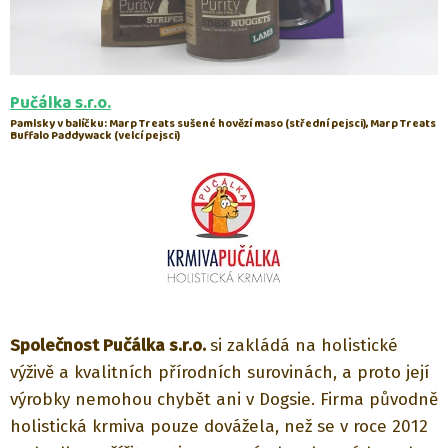
Pučálka s.r.o.
Pamlsky v balíčku: Marp Treats sušené hovězí maso (střední pejsci), Marp Treats
Buffalo Paddywack (velcí pejsci)
Společnost Pučálka s.r.o.
si zakládá na holistické
výživě a kvalitních přírodních surovinách, a proto její
výrobky nemohou chybět ani v Dogsie. Firma původně
holistická krmiva pouze dovážela, než se v roce 2012