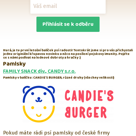
Přihlásit se k odběru
Hurá, je tu první letošní balíček psí radosti! Tentokrát jsme si pro vás přichystali
jednu originální křupavou novinku a něco na posílení pejskovy imunity. Pojďte
se s námi podívat na lednové dobroty a hračky :)
Pamlsky
FAMILY SNACK div., CANDY s.r.o.
Pamlsky v balíčku: CANDIE'S BURGER, různé druhy (všechny velikosti)
Pokud máte rádi psí pamlsky od české firmy