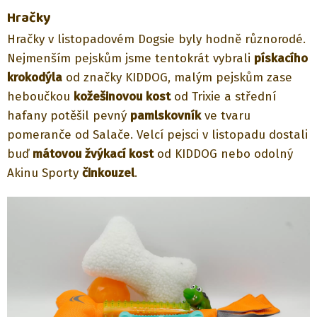
Hračky
Hračky v listopadovém Dogsie byly hodně různorodé.
Nejmenším pejskům jsme tentokrát vybrali
pískacího
krokodýla
od značky KIDDOG, malým pejskům zase
heboučkou
kožešinovou kost
od Trixie a střední
hafany potěšil pevný
pamlskovník
ve tvaru
pomeranče od Salače. Velcí pejsci v listopadu dostali
buď
mátovou žvýkací kost
od KIDDOG nebo odolný
Akinu Sporty
činkouzel
.