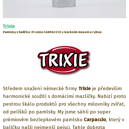
Trixie
Pamlsky v balíčku: Premio CARPACCIO s kachním masem a rybou
Středem snažení německé firmy
Trixie
je především
harmonické soužití s domácími mazlíčky. Nabízí proto
pestrou škálu produktů pro všechny milovníky zvířat,
od pelíšků po pamlsky. My jsme sáhli po super
prémiovém bezlepkovém pamlsku
Carpaccio
, který v
balíčku našli nejmenší pejsci. Tahle dobrota