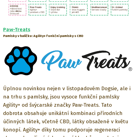
Paw-Treats
Pamlsky v balíčku: Agility+ funkční pamlsky s CBD
Úplnou novinkou nejen v listopadovém Dogsie, ale i
na trhu s pamlsky, jsou vysoce funkční pamlsky
Agility+ od švýcarské značky Paw-Treats. Tato
dobrota obsahuje unikátní kombinaci přírodních
účinných látek, včetně CBD, látky obsažené v květu
konopí. Agility+ díky tomu podporuje regeneraci