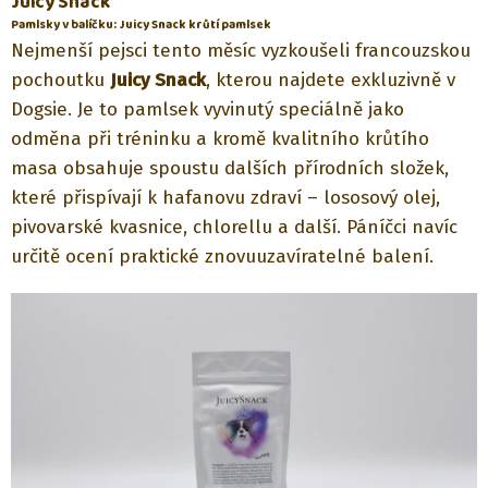
Juicy Snack
Pamlsky v balíčku: Juicy Snack krůtí pamlsek
Nejmenší pejsci tento měsíc vyzkoušeli francouzskou
pochoutku
Juicy Snack
, kterou najdete exkluzivně v
Dogsie. Je to pamlsek vyvinutý speciálně jako
odměna při tréninku a kromě kvalitního krůtího
masa obsahuje spoustu dalších přírodních složek,
které přispívají k hafanovu zdraví – lososový olej,
pivovarské kvasnice, chlorellu a další. Páníčci navíc
určitě ocení praktické znovuuzavíratelné balení.