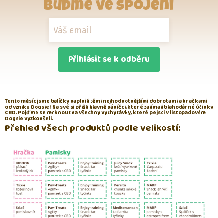
Buďme ve spojení
Přihlásit se k odběru
Tento měsíc jsme balíčky naplnili těmi nejhodnotnějšími dobrotami a hračkami
od vzniku Dogsie! Na své si přišli hlavně páníčci, které zajímají blahodárné účinky
CBD. Pojďme se mrknout na všechny vychytávky, které pejsci v listopadovém
Dogsie vyzkoušeli.
Přehled všech produktů podle velikostí: