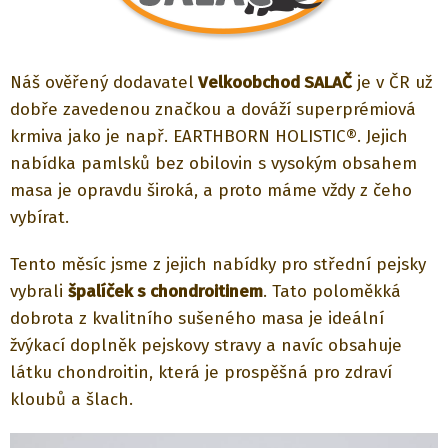
Náš ověřený dodavatel
Velkoobchod SALAČ
je v ČR už
dobře zavedenou značkou a dováží superprémiová
krmiva jako je např. EARTHBORN HOLISTIC®. Jejich
nabídka pamlsků bez obilovin s vysokým obsahem
masa je opravdu široká, a proto máme vždy z čeho
vybírat.
Tento měsíc jsme z jejich nabídky pro střední pejsky
vybrali
špalíček s chondroitinem
. Tato poloměkká
dobrota z kvalitního sušeného masa je ideální
žvýkací doplněk pejskovy stravy a navíc obsahuje
látku chondroitin, která je prospěšná pro zdraví
kloubů a šlach.