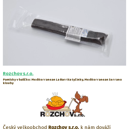
Rozchov s.r.o.
Pamlsky v balíčku:
Mediterranean La Barrita tyčinky, Mediterranean Serrano
klouby
Český velkoobchod
Rozchov s.r.o.
k nám dováží