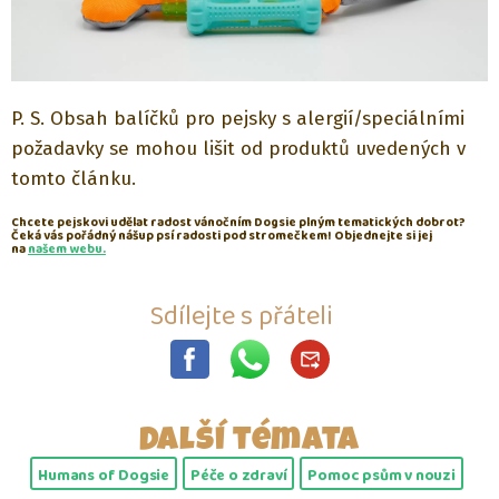
P. S. Obsah balíčků pro pejsky s alergií/speciálními
požadavky se mohou lišit od produktů uvedených v
tomto článku.
Chcete pejskovi udělat radost vánočním Dogsie plným tematických dobrot?
Čeká vás pořádný nášup psí radosti pod stromečkem! Objednejte si jej
na
našem webu.
Sdílejte s přáteli
Další témata
Humans of Dogsie
Péče o zdraví
Pomoc psům v nouzi