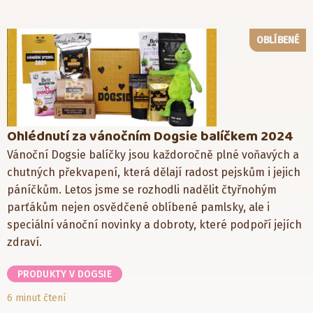
OBLÍBENÉ
Ohlédnutí za vánočním Dogsie balíčkem 2024
Vánoční Dogsie balíčky jsou každoročně plné voňavých a
chutných překvapení, která dělají radost pejskům i jejich
páníčkům. Letos jsme se rozhodli nadělit čtyřnohým
parťákům nejen osvědčené oblíbené pamlsky, ale i
speciální vánoční novinky a dobroty, které podpoří jejích
zdraví.
PRODUKTY V DOGSIE
6 minut čtení