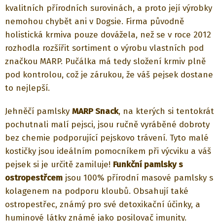
kvalitních přírodních surovinách, a proto její výrobky
nemohou chybět ani v Dogsie. Firma původně
holistická krmiva pouze dovážela, než se v roce 2012
rozhodla rozšířit sortiment o výrobu vlastních pod
značkou MARP. Pučálka má tedy složení krmiv plně
pod kontrolou, což je zárukou, že váš pejsek dostane
to nejlepší.
Jehněčí pamlsky
MARP Snack
, na kterých si tentokrát
pochutnali malí pejsci, jsou ručně vyráběné dobroty
bez chemie podporující pejskovo trávení. Tyto malé
kostičky jsou ideálním pomocníkem při výcviku a váš
pejsek si je určitě zamiluje!
Funkční pamlsky s
ostropestřcem
jsou 100% přírodní masové pamlsky s
kolagenem na podporu kloubů. Obsahují také
ostropestřec, známý pro své detoxikační účinky, a
huminové látky známé jako posilovač imunity.