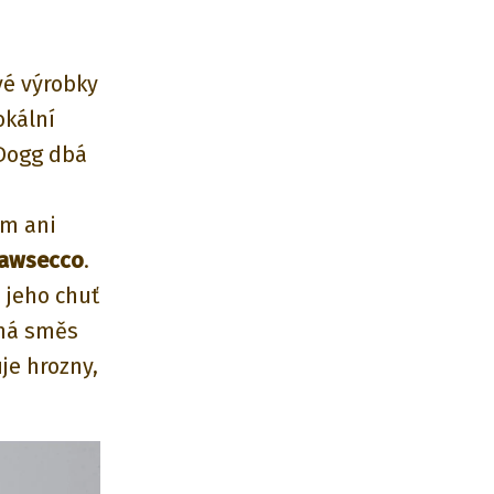
vé výrobky
okální
 Dogg dbá
ům ani
awsecco
.
 jeho chuť
nná směs
e hrozny,