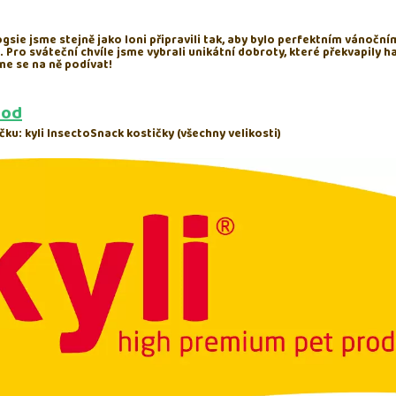
gsie jsme stejně jako loni připravili tak, aby bylo perfektním vánočn
 Pro sváteční chvíle jsme vybrali unikátní dobroty, které překvapily ha
me se na ně podívat!
ood
čku: kyli InsectoSnack kostičky (všechny velikosti)