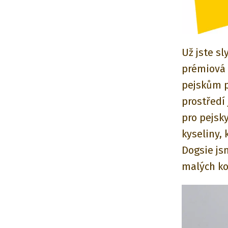
Už jste s
prémiová 
pejskům p
prostředí
pro pejsk
kyseliny, 
Dogsie js
malých ko