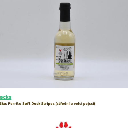
nacks
čku: Perrito Soft Duck Stripes
(střední a velcí pejsci)