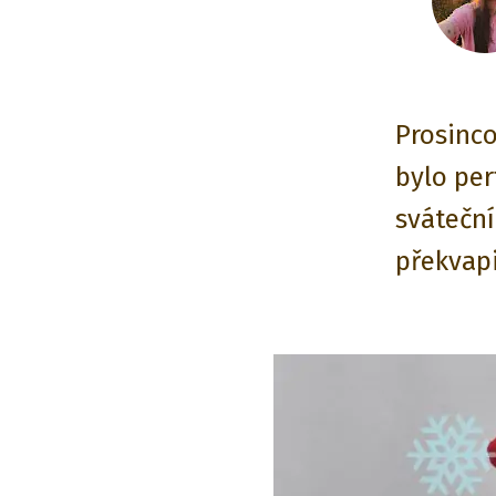
Prosinco
bylo pe
sváteční
překvapi