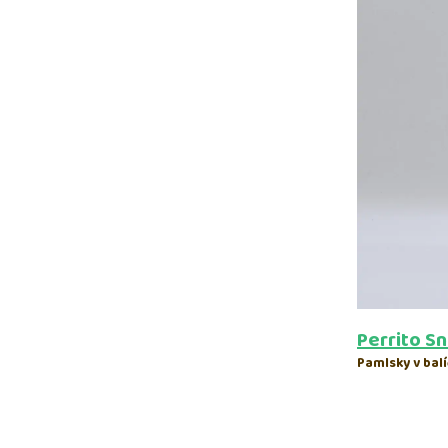
Perrito S
Pamlsky v balí