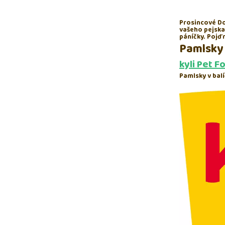
Prosincové Do
vašeho pejska.
páníčky. Pojď
Pamlsky
kyli Pet F
Pamlsky v balí