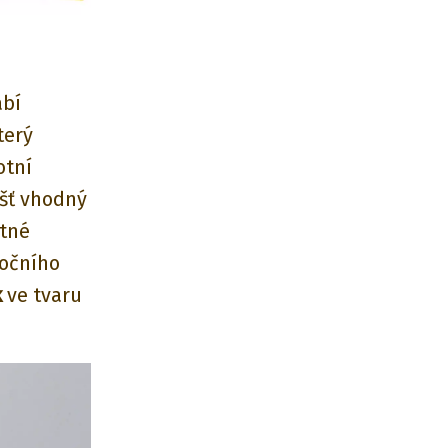
ábí
terý
otní
ášť vhodný
stné
nočního
k
ve tvaru