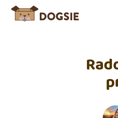
Rado
p