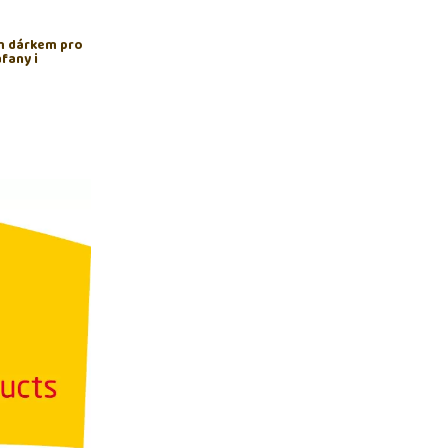
ím dárkem pro
fany i