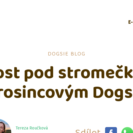
E
DOGSIE BLOG
st pod stromeč
rosincovým Dogs
Sdílet
Tereza Roučková