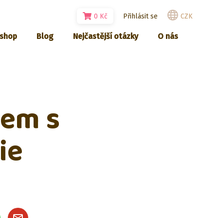
0
Kč
Přihlásit se
CZK
-shop
Blog
Nejčastější otázky
O nás
kem s
ie