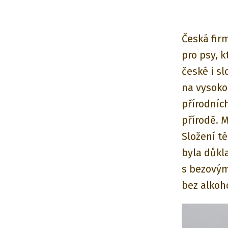
Česká fi
pro psy, k
české i s
na vysokou
přírodníc
přírodě. M
Složení t
byla důkl
s bezovým
bez alkoh