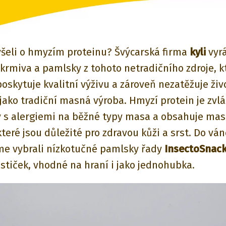
lyšeli o hmyzím proteinu? Švýcarská firma
kyli
vyr
krmiva a pamlsky z tohoto netradičního zdroje, k
oskytuje kvalitní výživu a zároveň nezatěžuje živ
 jako tradiční masná výroba. Hmyzí protein je zvl
y s alergiemi na běžné typy masa a obsahuje ma
které jsou důležité pro zdravou kůži a srst. Do vá
me vybrali nízkotučné pamlsky řady
InsectoSnac
stiček, vhodné na hraní i jako jednohubka.