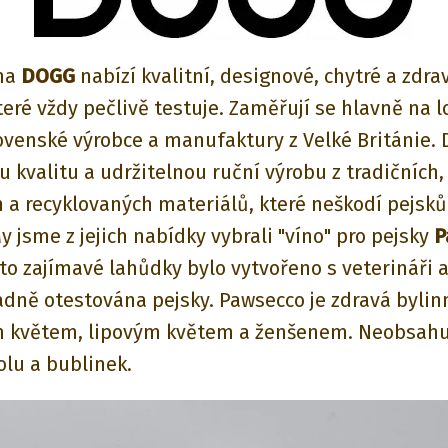
rma
DOGG
nabízí kvalitní, designové, chytré a zdra
teré vždy pečlivě testuje. Zaměřují se hlavně na l
lovenské výrobce a manufaktury z Velké Británie.
 kvalitu a udržitelnou ruční výrobu z tradičních,
h a recyklovaných materiálů, které neškodí pejsk
y jsme z jejich nabídky vybrali "víno" pro pejsky
P
éto zajímavé lahůdky bylo vytvořeno s veterináři a
adně otestována pejsky. Pawsecco je zdravá byli
 květem, lipovým květem a ženšenem. Neobsahuj
olu a bublinek.