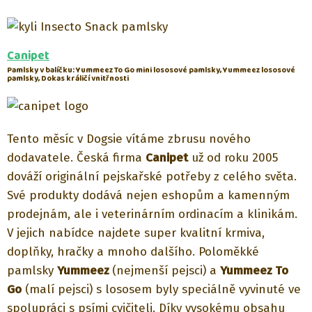
Canipet
Pamlsky v balíčku: Yummeez To Go mini lososové pamlsky, Yummeez lososové
pamlsky, Dokas králičí vnitřnosti
Tento měsíc v Dogsie vítáme zbrusu nového
dodavatele. Česká firma
Canipet
už od roku 2005
dováží originální pejskařské potřeby z celého světa.
Své produkty dodává nejen eshopům a kamenným
prodejnám, ale i veterinárním ordinacím a klinikám.
V jejich nabídce najdete super kvalitní krmiva,
doplňky, hračky a mnoho dalšího. Poloměkké
pamlsky
Yummeez
(nejmenší pejsci) a
Yummeez To
Go
(malí pejsci) s lososem byly speciálně vyvinuté ve
spolupráci s psími cvičiteli. Díky vysokému obsahu