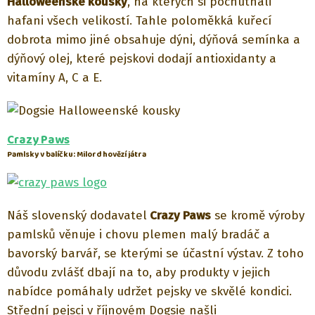
Halloweenské kousky
, na kterých si pochutnali
hafani všech velikostí. Tahle poloměkká kuřecí
dobrota mimo jiné obsahuje dýni, dýňová semínka a
dýňový olej, které pejskovi dodají antioxidanty a
vitamíny A, C a E.
Crazy Paws
Pamlsky v balíčku:
Milord hovězí játra
Náš slovenský dodavatel
Crazy Paws
se kromě výroby
pamlsků věnuje i chovu plemen malý bradáč a
bavorský barvář, se kterými se účastní výstav. Z toho
důvodu zvlášť dbají na to, aby produkty v jejich
nabídce pomáhaly udržet pejsky ve skvělé kondici.
Střední pejsci v říjnovém Dogsie našli