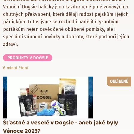
Vánoční Dogsie balíčky jsou každoročně plné voňavých a
chutných překvapení, která dělají radost pejskům i jejich
páníčkům. Letos jsme se rozhodli nadělit čtyřnohým
parťákům nejen osvědčené oblíbené pamlsky, ale i
speciální vánoční novinky a dobroty, které podpoří jejích
zdraví.
PRODUKTY V DOGSIE
6 minut čtení
OBLÍBENÉ
Šťastné a veselé v Dogsie - aneb jaké byly
Vánoce 2023?