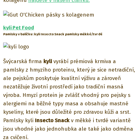
kolagenu
najdete v našem článku.
kyli Pet Food
Pamlsky v balíčku: kyli Insecto Snack pamlsky měkké/tvrdé
Švýcarská firma
kyli
vyrábí prémiová krmiva a
pamlsky z hmyzího proteinu, který je sice netradiční,
ale pejskům poskytuje kvalitní výživu a zároveň
nezatěžuje životní prostředí jako tradiční masná
výroba. Hmyzí protein je zvlášť vhodný pro pejsky s
alergiemi na běžné typy masa a obsahuje mastné
kyseliny, které jsou důležité pro zdravou kůži a srst.
Pamlsky kyli
Insecto Snack
v měkké i tvrdé variantě
jsou vhodné jako jednohubka ale také jako odměna
za cvičení.