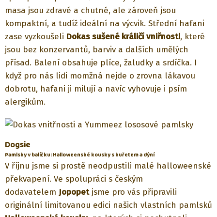
masa jsou zdravé a chutné, ale zároveň jsou
kompaktní, a tudíž ideální na výcvik. Střední hafani
zase vyzkoušeli
Dokas sušené králičí vniřnosti
, které
jsou bez konzervantů, barviv a dalších umělých
přísad. Balení obsahuje plíce, žaludky a srdíčka. I
když pro nás lidi momžná nejde o zrovna lákavou
dobrotu, hafani ji milují a navíc vyhovuje i psím
alergikům.
Dogsie
Pamlsky v balíčku: Halloweenské kousky s kuřetem a dýní
V říjnu jsme si prostě neodpustili malé halloweenské
překvapení. Ve spolupráci s českým
dodavatelem
Jopopet
jsme pro vás připravili
originální limitovanou edici našich vlastních pamlsků