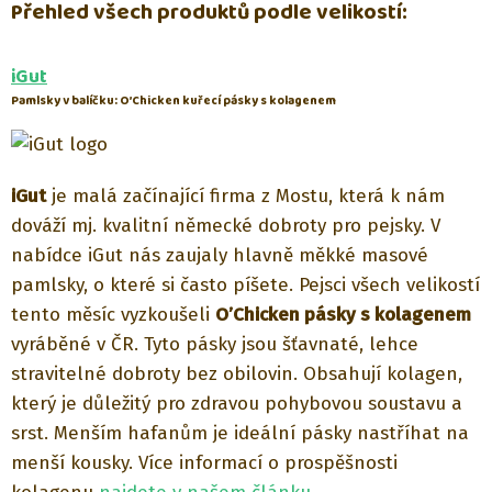
Přehled všech produktů podle velikostí:
iGut
Pamlsky v balíčku: O’Chicken kuřecí pásky s kolagenem
iGut
je malá začínající firma z Mostu, která k nám
dováží mj. kvalitní německé dobroty pro pejsky. V
nabídce iGut nás zaujaly hlavně měkké masové
pamlsky, o které si často píšete. Pejsci všech velikostí
tento měsíc vyzkoušeli
O’Chicken pásky s kolagenem
vyráběné v ČR. Tyto pásky jsou šťavnaté, lehce
stravitelné dobroty bez obilovin. Obsahují kolagen,
který je důležitý pro zdravou pohybovou soustavu a
srst. Menším hafanům je ideální pásky nastříhat na
menší kousky. Více informací o prospěšnosti