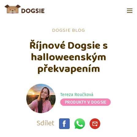
DOGSIE BLOG
Říjnové Dogsie s
halloweenským
překvapením
Tereza Roučková
PRODUKTY V DOGSIE
Sdílet