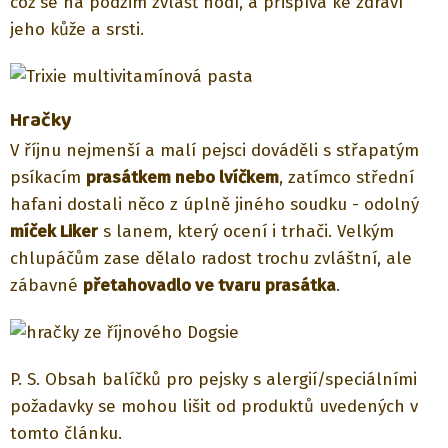
což se na podzim zvlášť hodí, a přispívá ke zdraví
jeho kůže a srsti.
Hračky
V říjnu nejmenší a malí pejsci dováděli s střapatým
psíkacím
prasátkem nebo lvíčkem
, zatímco střední
hafani dostali něco z úplně jiného soudku - odolný
míček Liker
s lanem, který ocení i trhači. Velkým
chlupáčům zase dělalo radost trochu zvláštní, ale
zábavné
přetahovadlo ve tvaru prasátka
.
P. S. Obsah balíčků pro pejsky s alergií/speciálními
požadavky se mohou lišit od produktů uvedených v
tomto článku.