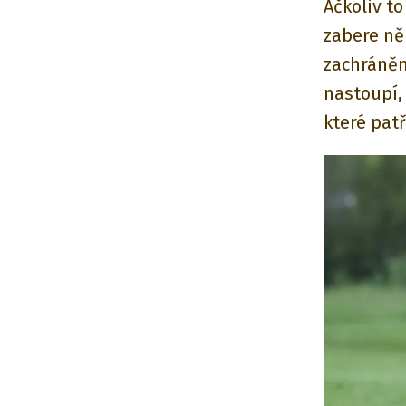
Ačkoliv t
zabere něk
zachráněn
nastoupí, 
které pat