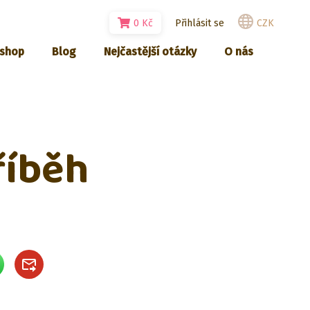
0
Kč
Přihlásit se
CZK
-shop
Blog
Nejčastější otázky
O nás
říběh