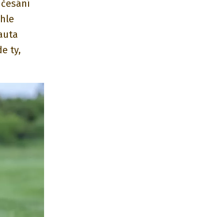
 česání
ahle
auta
e ty,