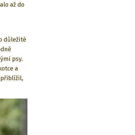
alo až do
o důležité
odně
nými psy.
kotce a
řiblížil,