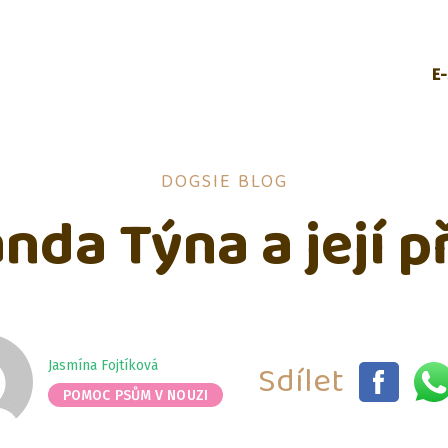
E
DOGSIE BLOG
nda Týna a její p
Sdílet
Jasmína Fojtíková
POMOC PSŮM V NOUZI