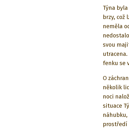
Týna byla
brzy, což 
neměla od
nedostalo 
svou maji
utracena. 
fenku se v
O záchran
několik li
noci nalo
situace Tý
náhubku, 
prostředí 