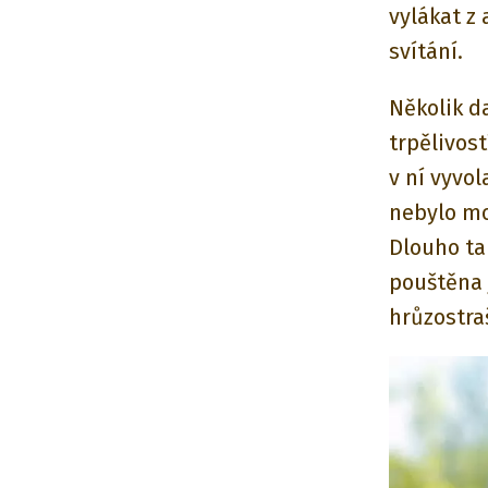
vylákat z
svítání.
Několik da
trpělivost
v ní vyvo
nebylo mož
Dlouho ta
pouštěna j
hrůzostraš