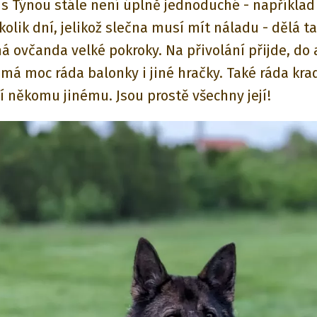
o s Týnou stále není úplně jednoduché - například
olik dní, jelikož slečna musí mít náladu - dělá t
á ovčanda velké pokroky. Na přivolání přijde, do 
má moc ráda balonky i jiné hračky. Také ráda krad
ří někomu jinému. Jsou prostě všechny její!