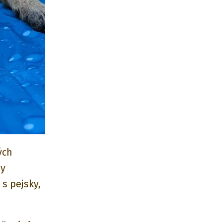
ých
sy
s pejsky,