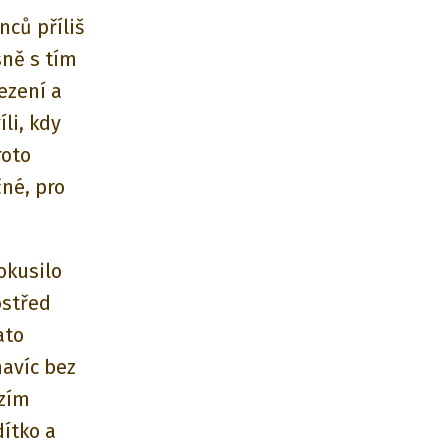
ců příliš
sně s tím
ezení a
li, kdy
roto
čné, pro
okusilo
ostřed
ato
navíc bez
izím
dítko a