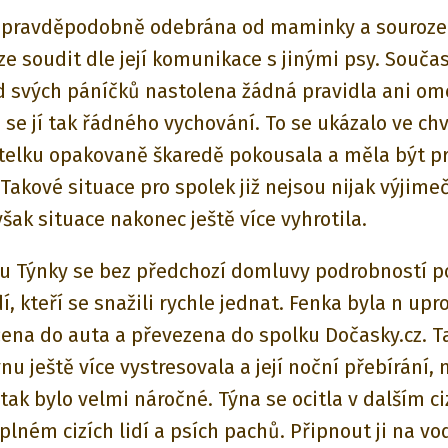
 pravděpodobně odebrána od maminky a sourozen
lze soudit dle její komunikace s jinými psy. Souča
 svých páníčků nastolena žádná pravidla ani om
se jí tak řádného vychování. To se ukázalo ve chví
telku opakovaně škaredě pokousala a měla být p
Takové situace pro spolek již nejsou nijak výjime
šak situace nakonec ještě více vyhrotila.
u Týnky se bez předchozí domluvy podrobností p
dí, kteří se snažili rychle jednat. Fenka byla n upr
žena do auta a převezena do spolku Dočasky.cz. T
nu ještě více vystresovala a její noční přebírání, 
tak bylo velmi náročné. Týna se ocitla v dalším c
plném cizích lidí a psích pachů. Připnout ji na vo