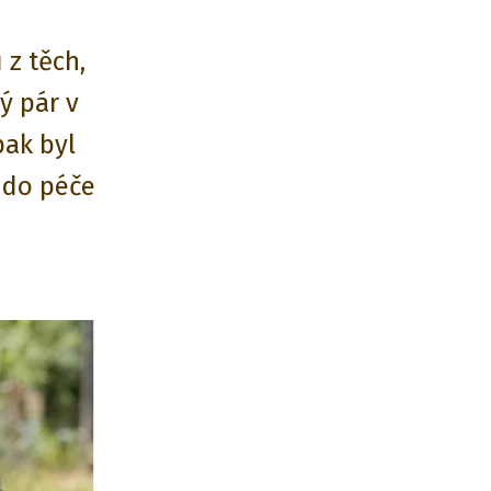
z těch,
ký pár v
pak byl
 do péče