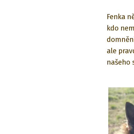
Fenka n
kdo nemě
domnění,
ale prav
našeho s