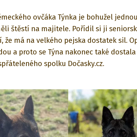
ěmeckého ovčáka Týnka je bohužel jednou 
li štěstí na majitele. Pořídil si ji seniors
 že má na velkého pejska dostatek sil. O
dou a proto se Týna nakonec také dostala
přáteleného spolku Dočasky.cz.