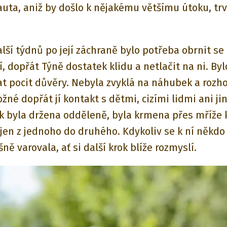
 auta, aniž by došlo k nějakému většímu útoku, trv
lší týdnů po její záchraně bylo potřeba obrnit se
í, dopřát Týně dostatek klidu a netlačit na ni. Byl
lat pocit důvěry. Nebyla zvyklá na náhubek a rozh
né dopřát jí kontakt s dětmi, cizími lidmi ani ji
k byla držena odděleně, byla krmena přes mříže 
en z jednoho do druhého. Kdykoliv se k ní někdo p
ně varovala, ať si další krok blíže rozmyslí.