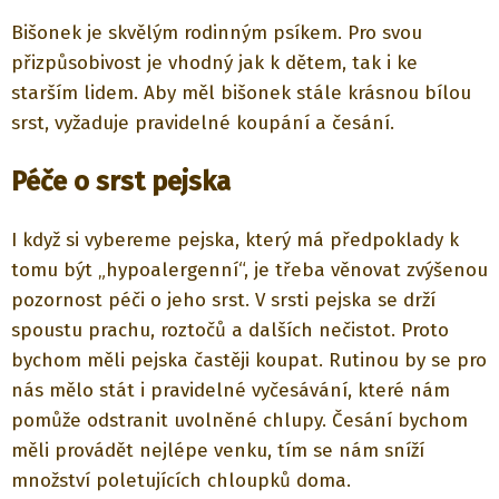
Bišonek je skvělým rodinným psíkem. Pro svou
přizpůsobivost je vhodný jak k dětem, tak i ke
starším lidem. Aby měl bišonek stále krásnou bílou
srst, vyžaduje pravidelné koupání a česání.
Péče o srst pejska
I když si vybereme pejska, který má předpoklady k
tomu být „hypoalergenní“, je třeba věnovat zvýšenou
pozornost péči o jeho srst. V srsti pejska se drží
spoustu prachu, roztočů a dalších nečistot. Proto
bychom měli pejska častěji koupat. Rutinou by se pro
nás mělo stát i pravidelné vyčesávání, které nám
pomůže odstranit uvolněné chlupy. Česání bychom
měli provádět nejlépe venku, tím se nám sníží
množství poletujících chloupků doma.