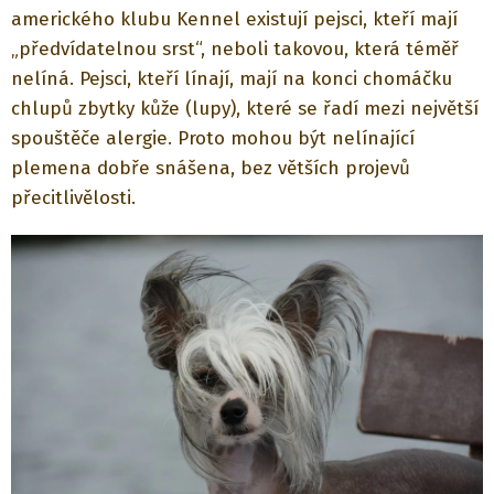
amerického klubu Kennel existují pejsci, kteří mají
„předvídatelnou srst“, neboli takovou, která téměř
nelíná. Pejsci, kteří línají, mají na konci chomáčku
chlupů zbytky kůže (lupy), které se řadí mezi největší
spouštěče alergie. Proto mohou být nelínající
plemena dobře snášena, bez větších projevů
přecitlivělosti.