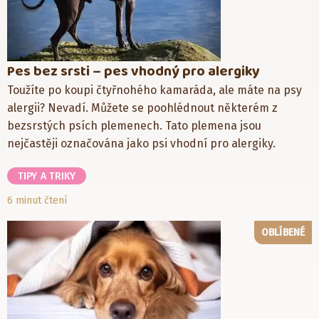
Pes bez srsti – pes vhodný pro alergiky
Toužíte po koupi čtyřnohého kamaráda, ale máte na psy
alergii? Nevadí. Můžete se poohlédnout některém z
bezsrstých psích plemenech. Tato plemena jsou
nejčastěji označována jako psi vhodní pro alergiky.
TIPY A TRIKY
6 minut čtení
OBLÍBENÉ