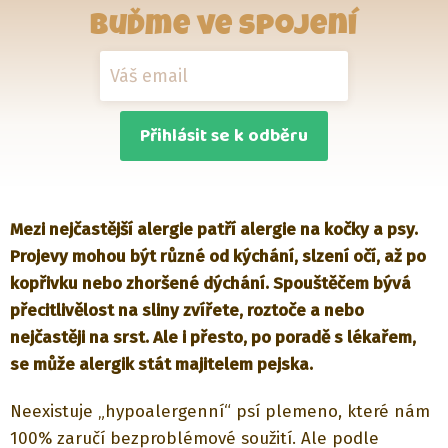
Buďme ve spojení
Přihlásit se k odběru
Mezi nejčastější alergie patří alergie na kočky a psy.
Projevy mohou být různé od kýchání, slzení očí, až po
kopřivku nebo zhoršené dýchání. Spouštěčem bývá
přecitlivělost na sliny zvířete, roztoče a nebo
nejčastěji na srst. Ale i přesto, po poradě s lékařem,
se může alergik stát majitelem pejska.
Neexistuje „hypoalergenní“ psí plemeno, které nám
100% zaručí bezproblémové soužití. Ale podle