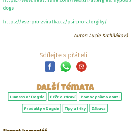
https://www.healthline.com/health/allergies/hypoall
dogs
https://vse-pro-zviratka.cz/psi-pro-alergiky/
Autor: Lucie Krchňáková
Sdílejte s přáteli
Další témata
Humans of Dogsie
Péče o zdraví
Pomoc psům v nouzi
Produkty v Dogsie
Tipy a triky
Zábava