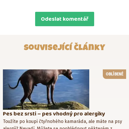
Související články
OBLÍBENÉ
Pes bez srsti – pes vhodný pro alergiky
Toužíte po koupi čtyřnohého kamaráda, ale máte na psy
alergii? Nevadí. Můžete se poohlédnout některém z