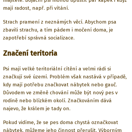
majitele. Bojácní psi mohou upustit pár kapek i když
mají radost, např. při vítání.
Strach pramení z neznámých věcí. Abychom psa
zbavili strachu, a tím pádem i močení doma, je
zapotřebí správná socializace.
Značení teritoria
Psi mají velké teritoriální cítění a velmi rádi si
značkují své území. Problém však nastává v případě,
kdy mají potřebu značkovat nábytek nebo gauč.
Důvodem ve změně chování může být nový pes v
rodině nebo blízkém okolí. Značkováním dává
najevo, že králem je tady on.
Pokud vidíme, že se pes doma chystá označkovat
nábytek, můžeme jeho činnost přerušit. Výborným