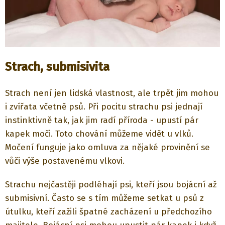
Strach, submisivita
Strach není jen lidská vlastnost, ale trpět jim mohou
i zvířata včetně psů. Při pocitu strachu psi jednají
instinktivně tak, jak jim radí příroda - upustí pár
kapek moči. Toto chování můžeme vidět u vlků.
Močení funguje jako omluva za nějaké provinění se
vůči výše postavenému vlkovi.
Strachu nejčastěji podléhají psi, kteří jsou bojácní až
submisivní. Často se s tím můžeme setkat u psů z
útulku, kteří zažili špatné zacházení u předchozího