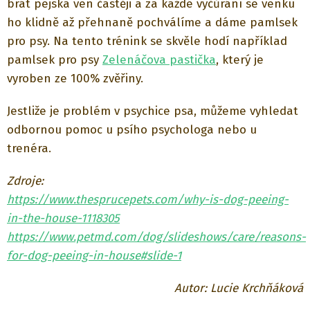
brát pejska ven častěji a za každé vyčůrání se venku
ho klidně až přehnaně pochválíme a dáme pamlsek
pro psy. Na tento trénink se skvěle hodí například
pamlsek pro psy
Zelenáčova pastička
, který je
vyroben ze 100% zvěřiny.
Jestliže je problém v psychice psa, můžeme vyhledat
odbornou pomoc u psího psychologa nebo u
trenéra.
Zdroje:
https://www.thesprucepets.com/why-is-dog-peeing-
in-the-house-1118305
https://www.petmd.com/dog/slideshows/care/reasons-
for-dog-peeing-in-house#slide-1
Autor: Lucie Krchňáková