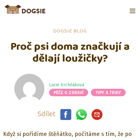
DOGSIE BLOG
Proč psi doma značkují a
dělají loužičky?
Lucie Krchňáková
PÉČE O ZDRAVÍ
TIPY A TRIKY
Sdílet
Když si pořídíme štěňátko, počítáme s tím, že po