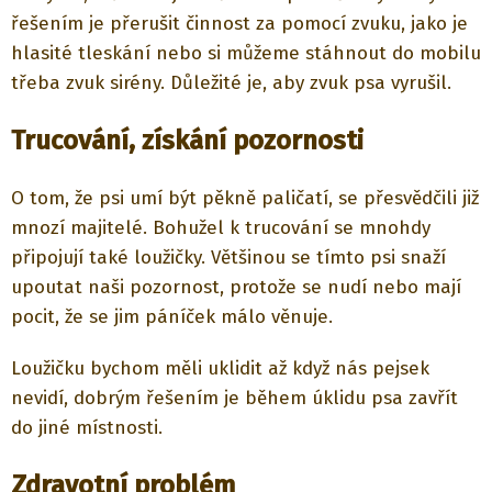
řešením je přerušit činnost za pomocí zvuku, jako je
hlasité tleskání nebo si můžeme stáhnout do mobilu
třeba zvuk sirény. Důležité je, aby zvuk psa vyrušil.
Trucování, získání pozornosti
O tom, že psi umí být pěkně paličatí, se přesvědčili již
mnozí majitelé. Bohužel k trucování se mnohdy
připojují také loužičky. Většinou se tímto psi snaží
upoutat naši pozornost, protože se nudí nebo mají
pocit, že se jim páníček málo věnuje.
Loužičku bychom měli uklidit až když nás pejsek
nevidí, dobrým řešením je během úklidu psa zavřít
do jiné místnosti.
Zdravotní problém