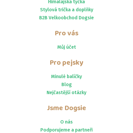
Himalájská tyčka
Stylová trička a doplňky
B2B Velkoobchod Dogsie
Pro vás
Můj účet
Pro pejsky
Minulé balíčky
Blog
Nejčastější otázky
Jsme
Dogsie
O nás
Podporujeme a partneři