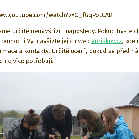
www.youtube.com/watch?v=Q_fGqPoLCA8
jsme určitě nenavštívili naposledy. Pokud byste ch
 pomoci i Vy, navšivte jejich web
Voriskov.cz
, kde 
formace a kontakty. Určitě ocení, pokud se před n
o nejvíce potřebují.