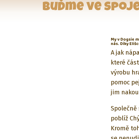
Buďme ve spoje
My v Dogsie má
nás. Díky Eliš
A jak nápa
které čás
výrobu hr
pomoc pej
jim nakou
Společně s
poblíž Chý
Kromě toh
se nenudi