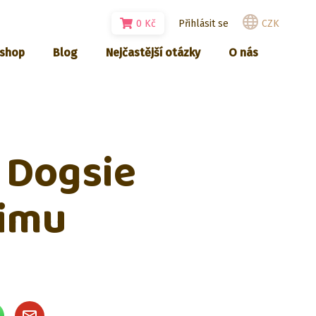
0
Kč
Přihlásit se
CZK
-shop
Blog
Nejčastější otázky
O nás
. Dogsie
zimu