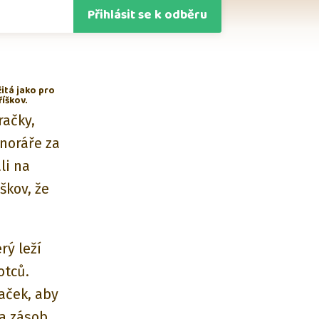
Přihlásit se k odběru
itá jako pro
říškov.
račky,
onoráře za
li na
škov, že
rý leží
otců.
aček, aby
a zásob,