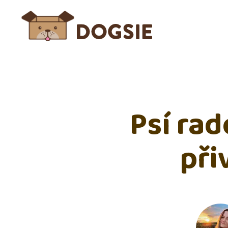
Psí rad
při