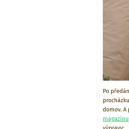
Po předání
procházku
domov. A 
magazínu
výpravy: