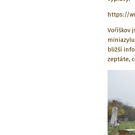
https://
Voříškov 
miniazylu
bližší in
zeptáte, c