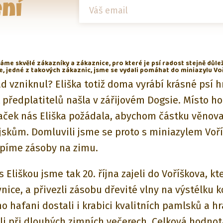
ní
me skvělé zákazníky a zákaznice, pro které je psí radost stejně důlež
ce, jedné z takových zákaznic, jsme se vydali pomáhat do miniazylu Vo
d vzniknul? Eliška totiž doma vyrábí krásné psí h
t předplatitelů našla v zářijovém Dogsie. Místo h
aček nás Eliška požádala, abychom částku věnova
skům. Domluvili jsme se proto s miniazylem Voří
píme zásoby na zimu.
 Eliškou jsme tak 20. října zajeli do Voříškova, kte
nice, a přivezli zásobu dřevité vlny na výstélku k
o hafani dostali i krabici kvalitních pamlsků a hr
li při dlouhých zimních večerech. Celková hodnot