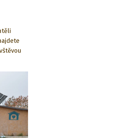
těli
najdete
ávštěvou