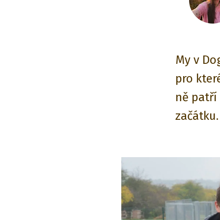
My v Dog
pro kter
ně patří
začátku.