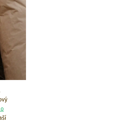
a
ový
ho
aší