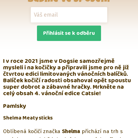
Přihlásit se k odběru
I v roce 2021 jsme v Dogsie samozřejmě
mysleli i na kočičky a připravili jsme pro ně již
čtvrtou edici limitovaných vánočních balíčků.
Balíček kočičí radosti obsahoval opět spoustu
super dobrot a zábavné hračky. Mrkněte na
celý obsah 4. vánoční edice Catsie!
Pamlsky
Shelma Meaty sticks
Oblíbená kočičí značka
Shelma
přichází na trh s