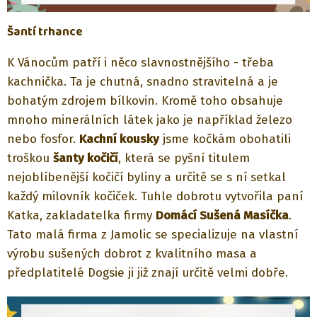
Šantí trhance
K Vánocům patří i něco slavnostnějšího - třeba
kachnička. Ta je chutná, snadno stravitelná a je
bohatým zdrojem bílkovin. Kromě toho obsahuje
mnoho minerálních látek jako je například železo
nebo fosfor.
Kachní kousky
jsme kočkám obohatili
troškou
šanty kočičí
, která se pyšní titulem
nejoblíbenější kočičí byliny a určitě se s ní setkal
každý milovník kočiček. Tuhle dobrotu vytvořila paní
Katka, zakladatelka firmy
Domácí Sušená Masíčka
.
Tato malá firma z Jamolic se specializuje na vlastní
výrobu sušených dobrot z kvalitního masa a
předplatitelé Dogsie ji již znají určitě velmi dobře.