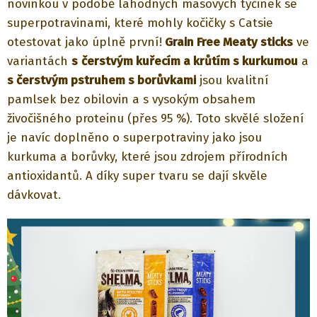
novinkou v podobě lahodných masových tyčinek se
superpotravinami, které mohly kočičky s Catsie
otestovat jako úplně první!
Grain Free Meaty sticks
ve
variantách
s
čerstvým kuřecím a krůtím s kurkumou
a
s čerstvým pstruhem s borůvkami
jsou kvalitní
pamlsek bez obilovin a s vysokým obsahem
živočišného proteinu (přes 95 %). Toto skvělé složení
je navíc doplněno o superpotraviny jako jsou
kurkuma a borůvky, které jsou zdrojem přírodních
antioxidantů. A díky super tvaru se dají skvěle
dávkovat.