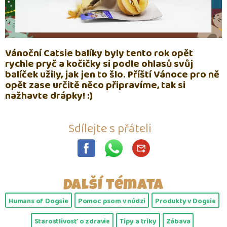
Vánoční Catsie balíky byly tento rok opět
rychle pryč a kočičky si podle ohlasů svůj
balíček užily, jak jen to šlo. Příští Vánoce pro ně
opět zase určitě něco připravíme, tak si
nažhavte drápky! :)
Sdílejte s přáteli
Další témata
Humans of Dogsie
Pomoc psom v núdzi
Produkty v Dogsie
Starostlivosť o zdravie
Tipy a triky
Zábava