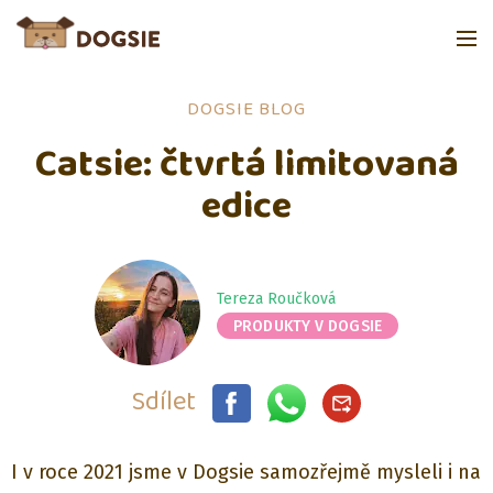
DOGSIE BLOG
Catsie: čtvrtá limitovaná
edice
Tereza Roučková
PRODUKTY V DOGSIE
Sdílet
I v roce 2021 jsme v Dogsie samozřejmě mysleli i na