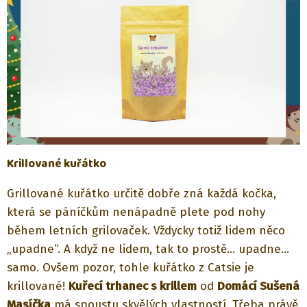
Krillované kuřátko
Grillované kuřátko určitě dobře zná každá kočka,
která se páníčkům nenápadně plete pod nohy
během letních grilovaček. Vždycky totiž lidem něco
„upadne“. A když ne lidem, tak to prostě… upadne…
samo. Ovšem pozor, tohle kuřátko z Catsie je
krillované!
Kuřecí trhanec s krillem
od
Domácí Sušená
Masíčka
má spoustu skvělých vlastností. Třeba právě