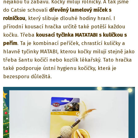
nějakou tu zábavu. Kočky milují rolničky. A tak jsme
do Catsie schovali
dřevěný lamelový míček s
rolničkou
, který slibuje dlouhé hodiny hraní. I
přírodní kousací hračka určitě také potěší každou
kočku. Třeba
kousací tyčinka MATATABI s kuličkou s
peřím
. Ta je kombinací peříček, chrastící kuličky a
hlavně tyčinky MATABI, kterou kočky milují stejně jako
třeba šantu kočičí nebo kozlík lékařský. Tato hračka
také podporuje ústní hygienu kočičky, která je
bezesporu důležitá.