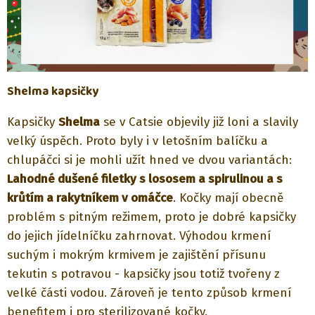
Shelma kapsičky
Kapsičky
Shelma
se v Catsie objevily již loni a slavily
velký úspěch. Proto byly i v letošním balíčku a
chlupáčci si je mohli užít hned ve dvou variantách:
Lahodné dušené filetky s lososem a spirulinou a s
krůtím a rakytníkem v omáčce
. Kočky mají obecně
problém s pitným režimem, proto je dobré kapsičky
do jejich jídelníčku zahrnovat. Výhodou krmení
suchým i mokrým krmivem je zajištění přísunu
tekutin s potravou - kapsičky jsou totiž tvořeny z
velké části vodou. Zároveň je tento způsob krmení
benefitem i pro sterilizované kočky.