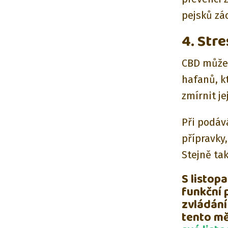
pejsků zác
4. Stre
CBD může 
hafanů, k
zmírnit je
Při podává
přípravky
Stejně ta
S listo
funkční 
zvládání
tento mě