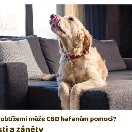
i obtížemi může CBD hafanům pomoci?
sti a záněty