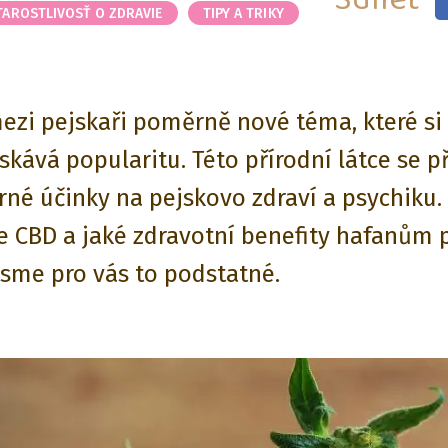
TAROSTLIVOSŤ O ZDRAVIE
TIPY A TRIKY
ezi pejskaři poměrně nové téma, které si 
ískává popularitu. Této přírodní látce se př
né účinky na pejskovo zdraví a psychiku.
e CBD a jaké zdravotní benefity hafanům p
jsme pro vás to podstatné.