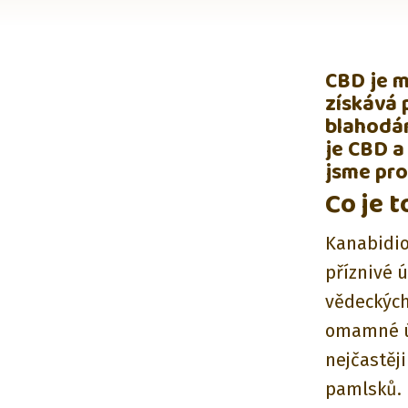
CBD je m
získává p
blahodár
je CBD a
jsme pro
Co je 
Kanabidiol
příznivé ú
vědeckých
omamné úč
nejčastěj
pamlsků.