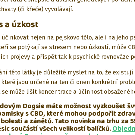
hvaty (či křeče) vyvolávají.
s a úzkost
účinkovat nejen na pejskovo tělo, ale i na jeho p
teří se potýkají se stresem nebo úzkostí, může C
jich projevy a přispět tak k psychické rovnováze p
ní této látky je důležité myslet na to, že existují
, které jsou určené na ten či onen konkrétní prob
k se může lišit koncentrace a účinnost obsaženéh
padovým Dogsie máte možnost vyzkoušet šv
pamlsky s CBD, které mohou podpořit zdrav
 bolesti a zánětů. Tato novinka na trhu za 5
síc součástí všech velikostí balíčků.
Objedn