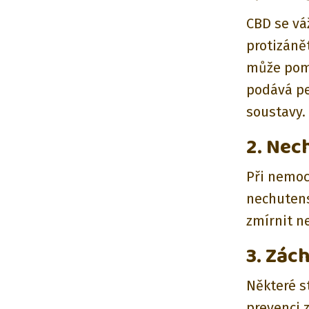
CBD se vá
protizáně
může pomo
podává pe
soustavy.
2. Nec
Při nemoc
nechutens
zmírnit ne
3. Zác
Některé s
prevenci 