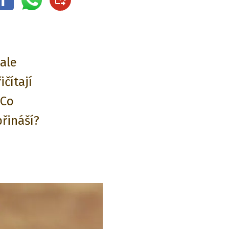
ale
ičítají
 Co
řináší?