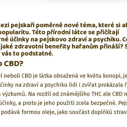
ezi pejskaři poměrně nové téma, které si al
opularitu. Této přírodní látce se přičítají
né účinky na pejskovo zdraví a psychiku. 
 jaké zdravotní benefity hafanům přináší? 
 vás to podstatné.
to CBD?
 neboli CBD je látka obsažená ve květu konopí, je
činky na zdraví a psychiku lidí i zvířat prokázala 
 výzkumů. Na rozdíl od známějšího THC ale CBD
inky, a proto je jeho použití zcela bezpečné. Pe
i podává formou oleje, jako součást doplňků stra