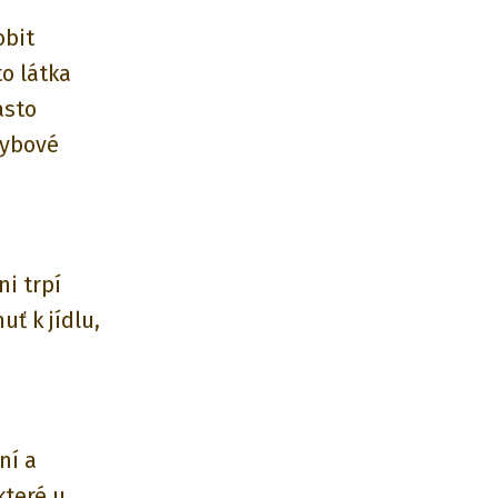
obit
o látka
asto
hybové
i trpí
ť k jídlu,
ní a
které u