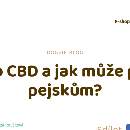
E-shop
DOGSIE BLOG
to CBD a jak může
pejskům?
Sdílet
eza Roučková