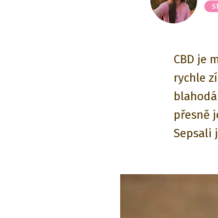
S
CBD je m
rychle z
blahodár
přesně j
Sepsali 