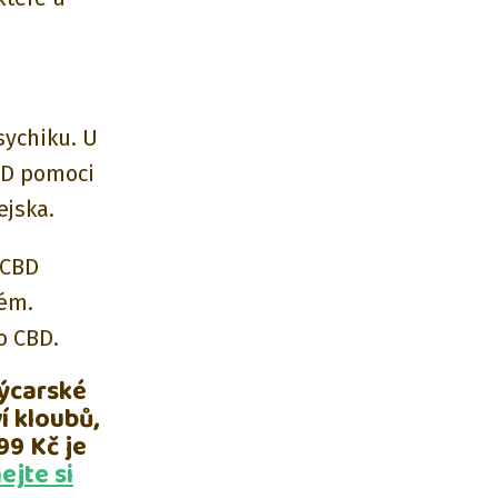
sychiku. U
BD pomoci
ejska.
 CBD
lém.
o CBD.
ýcarské
í kloubů,
99 Kč je
ejte si