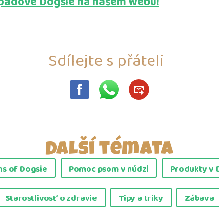
opadové Dogsie na našem webu!
Sdílejte s přáteli
Další témata
s of Dogsie
Pomoc psom v núdzi
Produkty v 
Starostlivosť o zdravie
Tipy a triky
Zábava