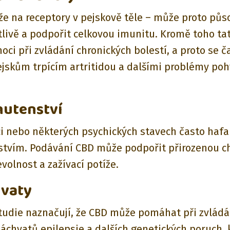
že na receptory v pejskově těle – může proto půs
tlivě a podpořit celkovou imunitu. Kromě toho tat
ci při zvládání chronických bolestí, a proto se č
jskům trpícím artritidou a dalšími problémy po
hutenství
i nebo některých psychických stavech často hafan
tvím. Podávání CBD může podpořit přirozenou chu
volnost a zažívací potíže.
hvaty
tudie naznačují, že CBD může pomáhat při zvládá
záchvatů epilepsie a dalších genetických poruch, 