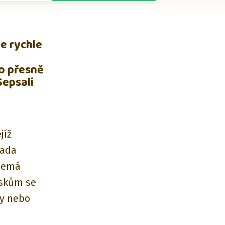
e rychle
Co přesně
Sepsali
jíž
řada
 nemá
jskům se
vy nebo