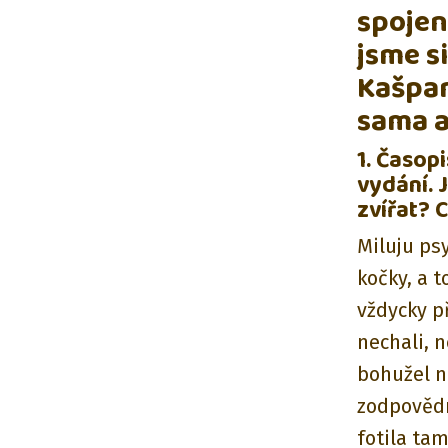
spojen
jsme s
Kašpar
sama a
1. Časop
vydání. 
zvířat? 
Miluju ps
kočky, a 
vždycky př
nechali, n
bohužel n
zodpovědn
fotila tam