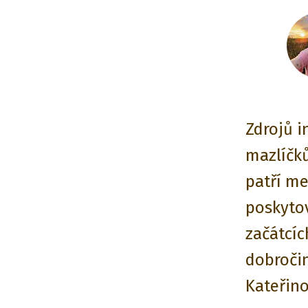
Zdrojů i
mazlíčk
patří me
poskyto
začátcíc
dobročin
Kateřino