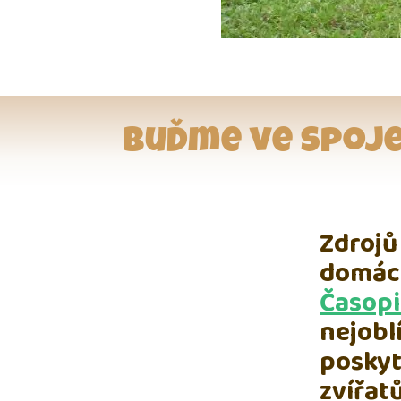
Buďme ve spoje
Zdrojů
domácí
Časopi
nejobl
posky
zvířat