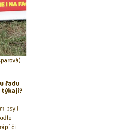
šparová)
ou řadu
 týkají?
m psy i
podle
rápí či