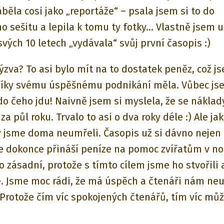
běla cosi jako „reportáže“ – psala jsem si to do
o sešitu a lepila k tomu ty fotky… Vlastně jsem u
vých 10 letech „vydávala“ svůj první časopis :)
ýzva? To asi bylo mít na to dostatek peněz, což j
díky svému úspěšnému podnikání měla. Vůbec js
 do čeho jdu! Naivně jsem si myslela, že se nákla
 za půl roku. Trvalo to asi o dva roky déle :) Ale jak
dy jsme doma neumřeli. Časopis už si dávno nejen
le dokonce přináší peníze na pomoc zvířatům v nou
 zásadní, protože s tímto cílem jsme ho stvořili 
 Jsme moc rádi, že má úspěch a čtenáři nám neu
. Protože čím víc spokojených čtenářů, tím víc m