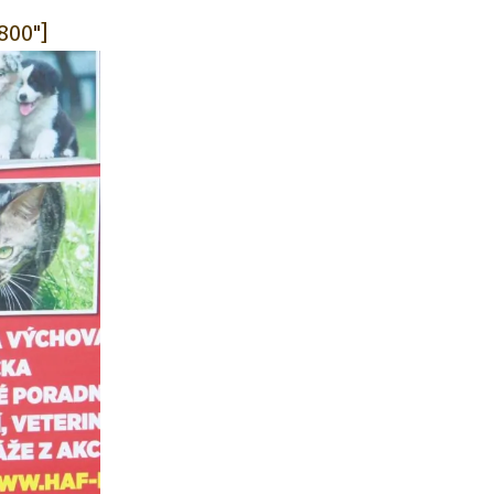
800"]