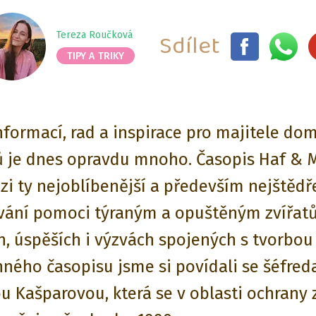
Sdílet
Tereza Roučková
TIPY A TRIKY
nformací, rad a inspirace pro majitele do
ů je dnes opravdu mnoho. Časopis Haf &
zi ty nejoblíbenější a především nejštědře
vání pomoci týraným a opuštěným zvířat
h, úspěších i výzvách spojených s tvorbou
ného časopisu jsme si povídali se šéfre
u Kašparovou, která se v oblasti ochrany 