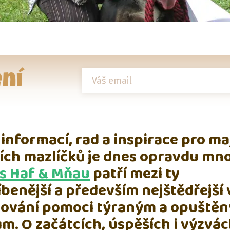
ní
 informací, rad a inspirace pro ma
ch mazlíčků je dnes opravdu mn
s Haf & Mňau
patří mezi ty
íbenější a především nejštědřejší 
tování pomoci týraným a opuště
ům. O začátcích, úspěších i výzvá