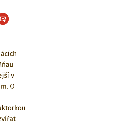
mácích
 Mňau
jší v
ům. O
daktorkou
zvířat