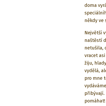
doma vyrá
speciálníh
někdy ve s
Největší v
naštěstí 
netušila,
vracet asi
žiju, hla
vydělá, a
pro mne to
vydáváme.
přibývají
pomáhat!