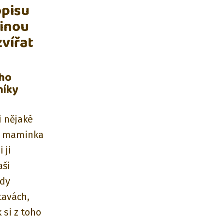
opisu
řinou
zvířat
ího
níky
?
i nějaké
je maminka
 ji
aši
vdy
tavách,
 si z toho