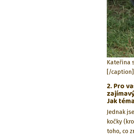
Kateřina 
[/caption]
2. Pro v
zajímavý
Jak téma
Jednak js
kočky (kro
toho, co z