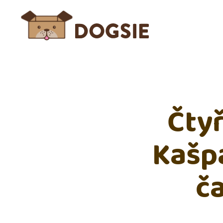
Čtyř
Kašp
č