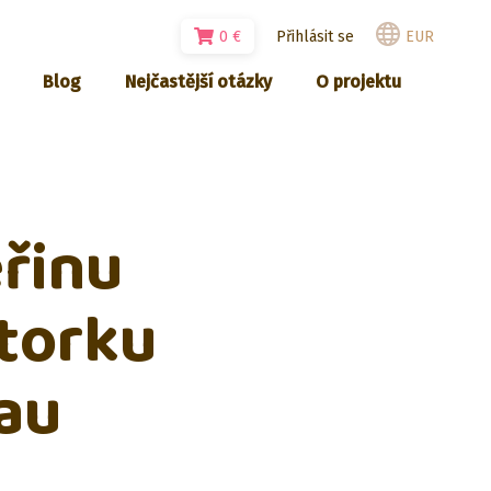
0
€
Přihlásit se
EUR
Blog
Nejčastější otázky
O projektu
eřinu
torku
au