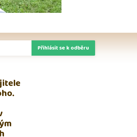
Přihlásit se k odběru
jitele
oho.
v
ným
ch