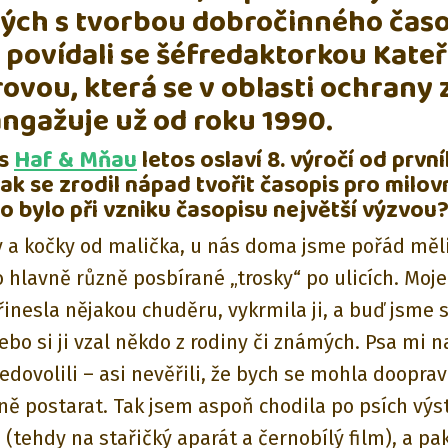
ých s tvorbou dobročinného čas
i povídali se šéfredaktorkou Kate
ovou, která se v oblasti ochrany 
ngažuje už od roku 1990.
is
Haf & Mňau
letos oslaví 8. výročí od prvn
Jak se zrodil nápad tvořit časopis pro milov
Co bylo při vzniku časopisu největší výzvou
y a kočky od malička, u nás doma jsme pořád měl
to hlavně různě posbírané „trosky“ po ulicích. Mo
inesla nějakou chuděru, vykrmila ji, a buď jsme si
ebo si ji vzal někdo z rodiny či známých. Psa mi n
edovolili – asi nevěřili, že bych se mohla doopra
ě postarat. Tak jsem aspoň chodila po psích výs
 (tehdy na stařičký aparát a černobílý film), a pak