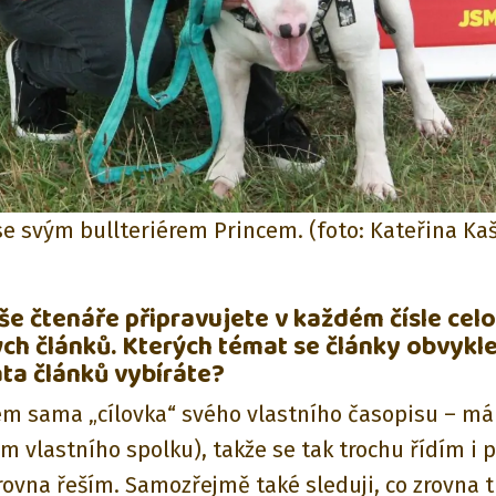
se svým bullteriérem Princem. (foto: Kateřina Ka
aše čtenáře připravujete v každém čísle cel
ch článků. Kterých témat se články obvykle
ta článků vybíráte?
em sama „cílovka“ svého vlastního časopisu – má
m vlastního spolku), takže se tak trochu řídím i 
rovna řeším. Samozřejmě také sleduji, co zrovna t