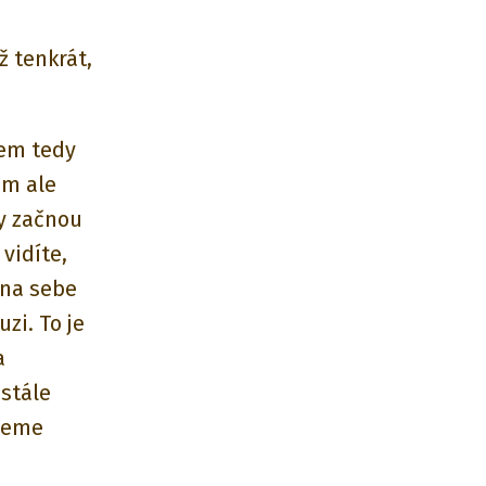
ž tenkrát,
sem tedy
em ale
dy začnou
 vidíte,
 na sebe
zi. To je
a
stále
ůžeme