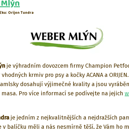
 Mlýn
čku: Orijen Tundra
ýn
je výhradním dovozcem firmy Champion Petfo
y vhodných krmiv pro psy a kočky ACANA a ORIJEN. 
pamlsky dosahují výjimečné kvality a jsou vyráběn
 masa. Pro více informací se podívejte na jejich
w
ndra
je jedním z nejkvalitnějších a nejdražších pa
e v balíčku měli a nás nesmírně těší, že Vám ho