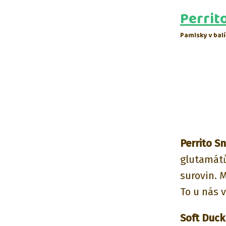
Perrit
Pamlsky v balí
Perrito S
glutamátů
surovin. 
To u nás 
Soft Duck