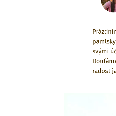
Prázdni
pamlsky,
svými úč
Doufáme,
radost j