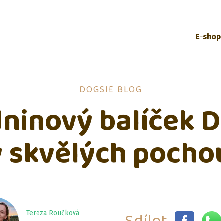
E-shop
DOGSIE BLOG
ninový balíček 
ý skvělých pocho
Sdílet
Tereza Roučková