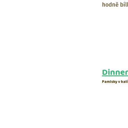
hodně bíl
Dinner
Pamlsky v bal