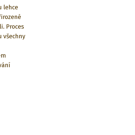
u lehce
řirozené
li. Proces
u všechny
hem
vání