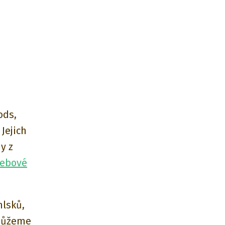
ods,
Jejich
y z
ebové
mlsků,
 můžeme