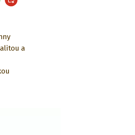
chny
alitou a
kou