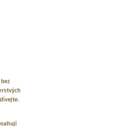
 bez
erstvých
dívejte.
bsahují