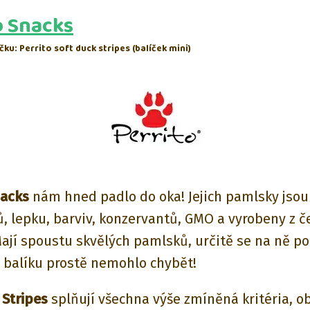
o Snacks
čku: Perrito soft duck stripes (balíček mini)
nacks
nám hned padlo do oka! Jejich pamlsky jsou
, lepku, barviv, konzervantů, GMO a vyrobeny z č
Mají spoustu skvělých pamlsků, určitě se na ně po
v balíku prostě nemohlo chybět!
 Stripes
splňují všechna výše zmíněná kritéria, o