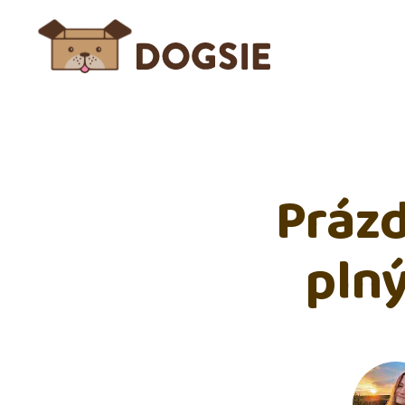
Prázd
pln