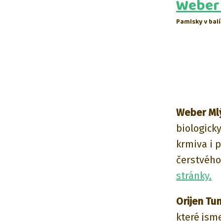
Weber
Pamlsky v balí
Weber Ml
biologick
krmiva i 
čerstvého
stránky.
Orijen Tu
které jsm