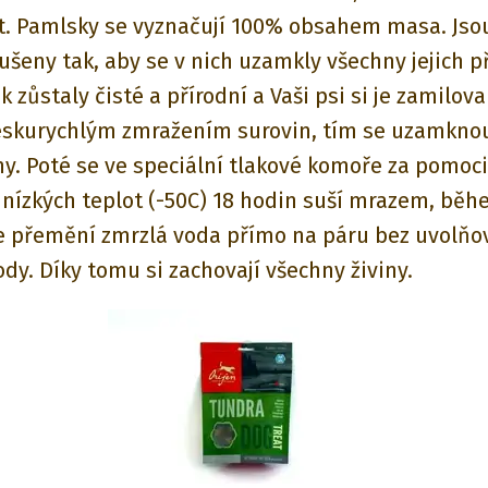
t. Pamlsky se vyznačují 100% obsahem masa. Jso
šeny tak, aby se v nich uzamkly všechny jejich p
k zůstaly čisté a přírodní a Vaši psi si je zamilova
eskurychlým zmražením surovin, tím se uzamkno
iny. Poté se ve speciální tlakové komoře za pomoci
nízkých teplot (-50C) 18 hodin suší mrazem, bě
e přemění zmrzlá voda přímo na páru bez uvolňo
ody. Díky tomu si zachovají všechny živiny.