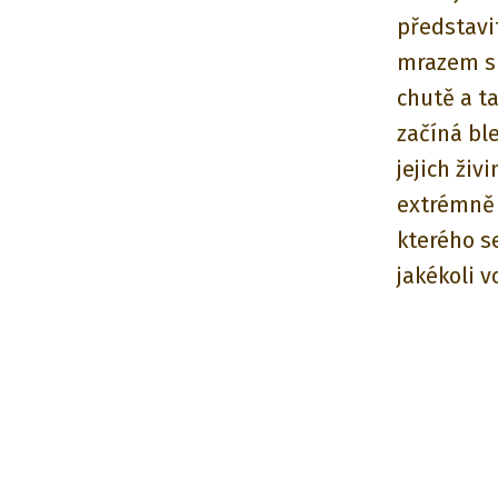
představi
mrazem su
chutě a ta
začíná bl
jejich živ
extrémně 
kterého s
jakékoli v