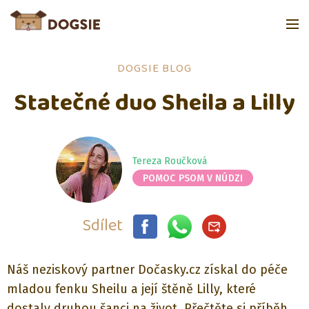
DOGSIE BLOG
Statečné duo Sheila a Lilly
Tereza Roučková
POMOC PSOM V NÚDZI
Sdílet
Náš neziskový partner Dočasky.cz získal do péče
mladou fenku Sheilu a její štěně Lilly, které
dostaly druhou šanci na život. Přečtěte si příběh