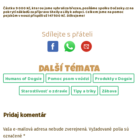
Částku 9 000 Kč, kterou jsme vybrali za březen, posíláme spolku Dočasky.cz na
pokrytí nákladů za přípravu Sheily a Lilly k adopci. Celkem jsme na pomoc
pejskům v nouzi přispěli už 147 500 Kč. Děkujeme!
Sdílejte s přáteli
Další témata
Humans of Dogsie
Pomoc psom v núdzi
Produkty v Dogsie
Starostlivosť o zdravie
Tipy a triky
Zábava
Pridaj komentár
Vaša e-mailová adresa nebude zverejnená.
Vyžadované polia sú
označené
*