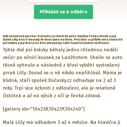
Přihlásit se k odběru
Náš neziskový partner Dočasky.cz získal do péče mladou fenku Sheilu a její
štěně Lilly, které dostaly druhou šanci na život. Přečtěte si příběh této statečné
psí mámy a její dcery, ke kterým putuje naše finanční pomoc za březen.
Tyhle dvě psí krásky běhaly jednu chladnou neděli
večer po silnici kousek za Lanžhotem. Sheile se auto
těsně vyhnulo a následně z křoví vyběhl vystrašený
prcek Lilly. Dosud se o ně nikdo nepřihlásil. Máma je
klidná, stáří spolek Dočasky.cz odhaduje na 2 až 3
roky. Trpí sice úzkostí z odloučení, ale je relativně
čistotná a až na výtok z očí je fenka zdravá.
[gallery ids="104238,104239,104240"]
Malá Lilly má odhadem 3 až 4 měsíce. Na hlavičce jí