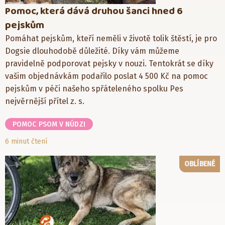
Pomoc, která dává druhou šanci hned 6
pejskům
Pomáhat pejskům, kteří neměli v životě tolik štěstí, je pro
Dogsie dlouhodobě důležité. Díky vám můžeme
pravidelně podporovat pejsky v nouzi. Tentokrát se díky
vašim objednávkám podařilo poslat 4 500 Kč na pomoc
pejskům v péči našeho spřáteleného spolku Pes
nejvěrnější přítel z. s.
POMOC PSOM V NÚDZI
6 minut čtení
OBLÍBENÉ