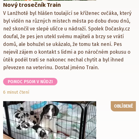
Nový trosečník Train
V Lanžhotě byl hlášen toulající se kříženec ovčáka, který
byl viděn na různých místech města po dobu dvou dnů,
než skončil ve slepé uličce u nádraží. Spolek Dočasky.cz
doufal, že pes jen utekl svému majiteli a brzy se vrátí
domů, ale bohužel se ukázalo, že tomu tak není. Pes
nejevil zájem o kontakt s lidmi a po náročném pokusu o
útěk podél trati se nakonec nechal chytit a byl ihned
převezen na veterinu. Dostal jméno Train.
POMOC PSOM V NÚDZI
6 minut čtení
OBLÍBENÉ