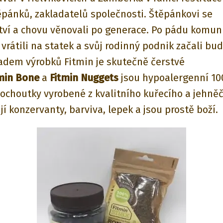
ěpánků, zakladatelů společnosti. Štěpánkovi se
ví a chovu věnovali po generace. Po pádu komun
vrátili na statek a svůj rodinný podnik začali bu
ladem výrobků Fitmin je skutečně čerstvé
tmin Bone
a
Fitmin Nuggets
jsou hypoalergenní 1
pochoutky vyrobené z kvalitního kuřecího a jehně
í konzervanty, barviva, lepek a jsou prostě boží.