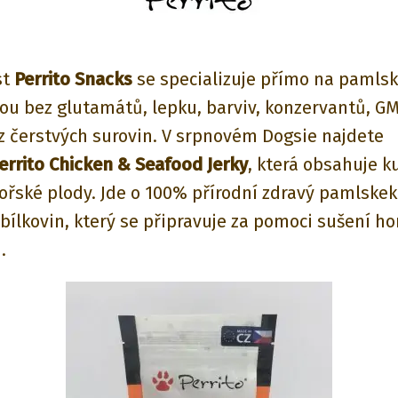
st
Perrito Snacks
se specializuje přímo na pamlsky
sou bez glutamátů, lepku, barviv, konzervantů, G
z čerstvých surovin. V srpnovém Dogsie najdete
errito Chicken & Seafood Jerky
, která obsahuje k
ořské plody. Jde o 100% přírodní zdravý pamlskek
bílkovin, který se připravuje za pomoci sušení h
.