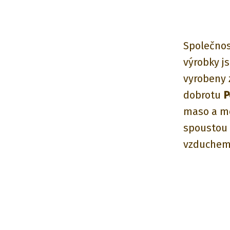
Společno
výrobky j
vyrobeny 
dobrotu
P
maso
a m
spoustou 
vzduchem