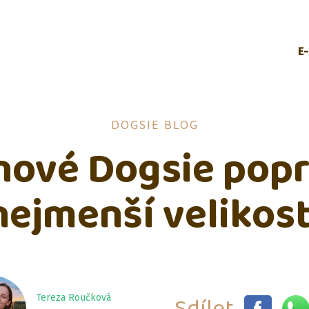
E
DOGSIE BLOG
nové Dogsie popr
nejmenší velikost
Sdílet
Tereza Roučková