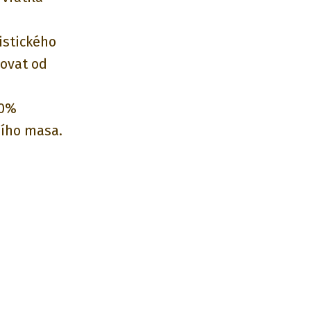
istického
dovat od
00%
čího masa.