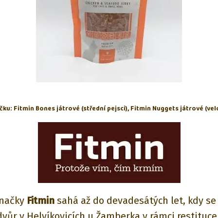
čku: Fitmin Bones játrové (střední pejsci), Fitmin Nuggets játrové (velc
značky
Fitmin
sahá až do devadesátých let, kdy se
dvůr v Helvíkovicích u Žamberka v rámci restituce 