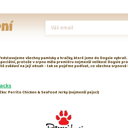
ní
ředstavujeme všechny pamlsky a hračky, které jsme do Dogsie vybrali.
speciální, protože v srpnu měla premiéru nejmenší velikost Dogsie pro
čitě zvědaví na její obsah - tak se pojďme podívat, co všechna srpnová
nacks
čku: Perrito Chicken & Seafood Jerky (nejmenší pejsci)