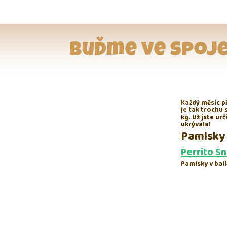
Buďme ve spoje
Každý měsíc p
je tak trochu 
kg. Už jste ur
ukrývala!
Pamlsky
Perrito S
Pamlsky v balí