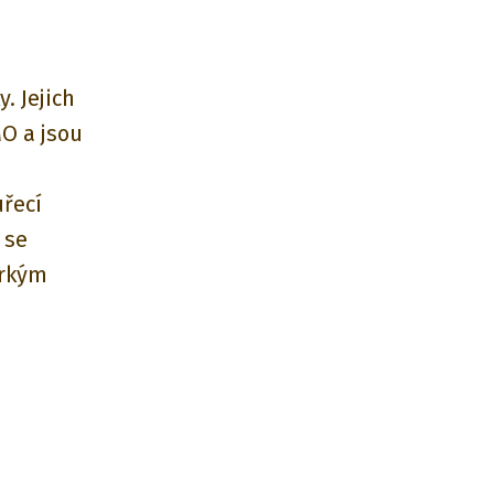
. Jejich
MO a jsou
uřecí
 se
orkým