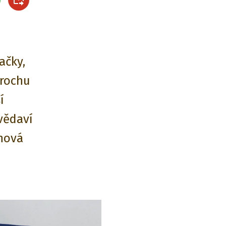
ačky,
trochu
í
zvědaví
pnová