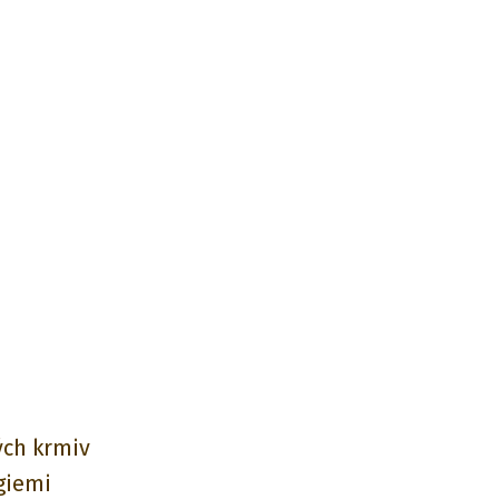
ných krmiv
rgiemi