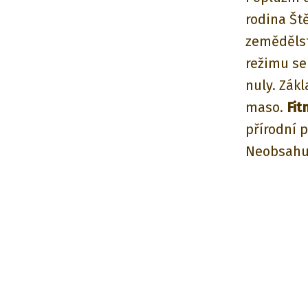
rodina Št
zemědělst
režimu se 
nuly. Zák
maso.
Fi
přírodní 
Neobsahuj