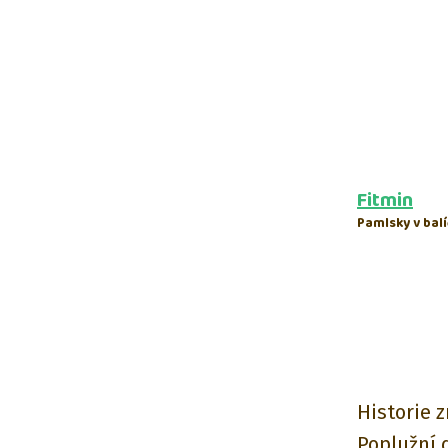
Fitmin
Pamlsky v balí
Historie 
Poplužní 