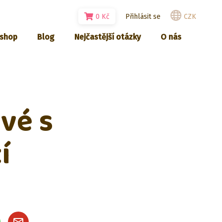
0
Kč
Přihlásit se
CZK
-shop
Blog
Nejčastější otázky
O nás
vé s
í