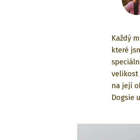
Každý m
které js
speciáln
velikost
na její 
Dogsie u