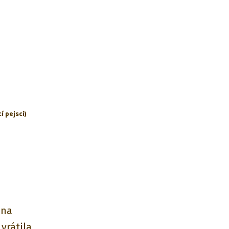
í pejsci)
 na
vrátila